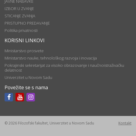
JAVNE NABAVKE
IZBOR U ZVANJE
STICANJE ZVANJA
PRISTUPNO PREDAVANJE
Politika privatnosti
KORISNI LINKOVI
Ministarstvo prosvete
Ministarstvo nauke, tehnološkog razvoja i inovacija
Pokrajinski sekretarijat za visoko obrazovanje i naučnoistraživačku
delatnost
Univerzitet u Novom Sadu
Povežite se s nama
© 2026 Filozofski fakultet, Univerzitet u Novom Sadu
Kontakt