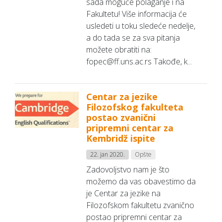
sada moguće polaganje i na
Fakultetu! Više informacija će
usledeti u toku sledeće nedelje,
a do tada se za sva pitanja
možete obratiti na:
fopec@ff.uns.ac.rs Takođe, k...
Centar za jezike
Filozofskog fakulteta
postao zvanični
pripremni centar za
Kembridž ispite
22. jan 2020.
Opšte
Zadovoljstvo nam je što
možemo da vas obavestimo da
je Centar za jezike na
Filozofskom fakultetu zvanično
postao pripremni centar za