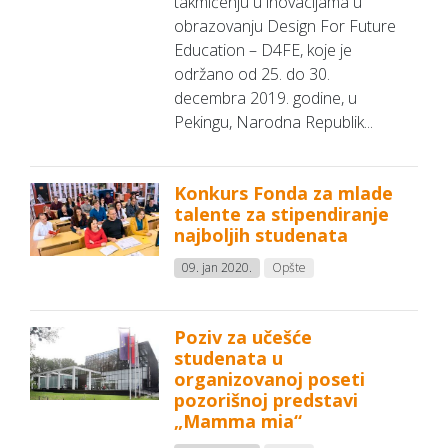
takmičenju u inovacijama u
obrazovanju Design For Future
Education – D4FE, koje je
održano od 25. do 30.
decembra 2019. godine, u
Pekingu, Narodna Republik...
Konkurs Fonda za mlade
talente za stipendiranje
najboljih studenata
09. jan 2020.
Opšte
Poziv za učešće
studenata u
organizovanoj poseti
pozorišnoj predstavi
„Mamma mia“