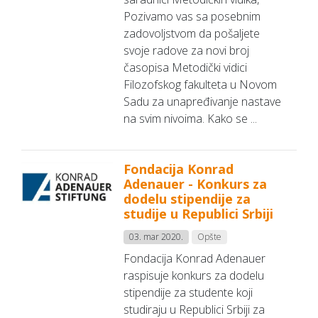
Pozivamo vas sa posebnim
zadovoljstvom da pošaljete
svoje radove za novi broj
časopisa Metodički vidici
Filozofskog fakulteta u Novom
Sadu za unapređivanje nastave
na svim nivoima. Kako se ...
Fondacija Konrad
Adenauer - Konkurs za
dodelu stipendije za
studije u Republici Srbiji
03. mar 2020.
Opšte
Fondacija Konrad Adenauer
raspisuje konkurs za dodelu
stipendije za studente koji
studiraju u Republici Srbiji za