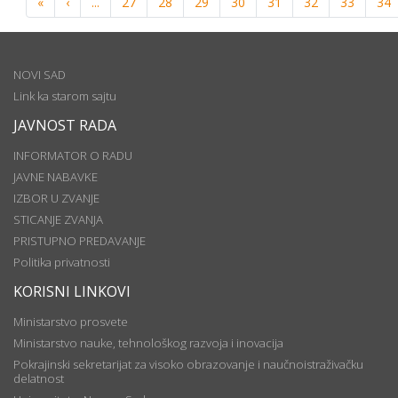
«
‹
...
27
28
29
30
31
32
33
34
NOVI SAD
Link ka starom sajtu
JAVNOST RADA
INFORMATOR O RADU
JAVNE NABAVKE
IZBOR U ZVANJE
STICANJE ZVANJA
PRISTUPNO PREDAVANJE
Politika privatnosti
KORISNI LINKOVI
Ministarstvo prosvete
Ministarstvo nauke, tehnološkog razvoja i inovacija
Pokrajinski sekretarijat za visoko obrazovanje i naučnoistraživačku
delatnost