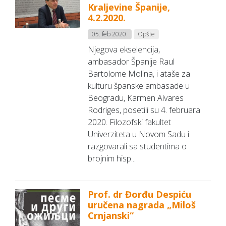
Kraljevine Španije,
4.2.2020.
05. feb 2020.
Opšte
Njegova ekselencija,
ambasador Španije Raul
Bartolome Molina, i ataše za
kulturu španske ambasade u
Beogradu, Karmen Alvares
Rodriges, posetili su 4. februara
2020. Filozofski fakultet
Univerziteta u Novom Sadu i
razgovarali sa studentima o
brojnim hisp...
Prof. dr Đorđu Despiću
uručena nagrada „Miloš
Crnjanski“