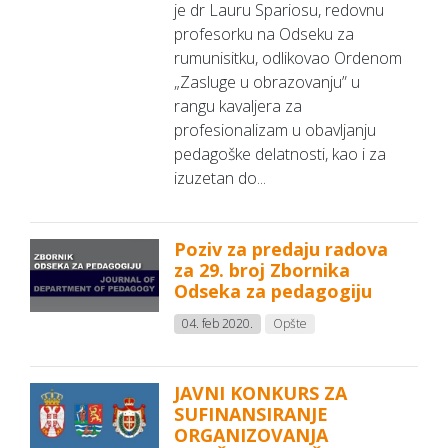
je dr Lauru Spariosu, redovnu
profesorku na Odseku za
rumunisitku, odlikovao Ordenom
„Zasluge u obrazovanju” u
rangu kavaljera za
profesionalizam u obavljanju
pedagoške delatnosti, kao i za
izuzetan do...
Poziv za predaju radova
za 29. broj Zbornika
Odseka za pedagogiju
04. feb 2020.
Opšte
JAVNI KONKURS ZA
SUFINANSIRANJE
ORGANIZOVANJA