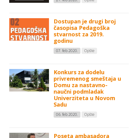
Dostupan je drugi broj
časopisa Pedagoška
stvarnost za 2019.
godinu
07. feb 2020.
Opšte
Konkurs za dodelu
privremenog smeštaja u
Domu za nastavno-
naučni podmladak
Univerziteta u Novom
Sadu
06. feb 2020.
Opšte
Poseta ambasadora