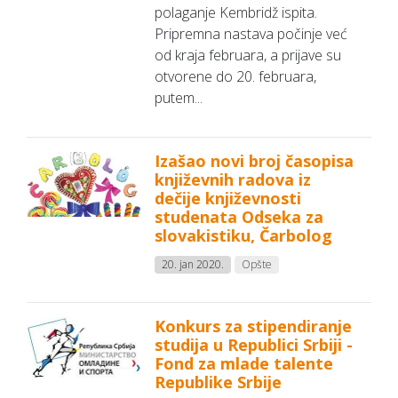
polaganje Kembridž ispita.
Pripremna nastava počinje već
od kraja februara, a prijave su
otvorene do 20. februara,
putem...
Izašao novi broj časopisa
književnih radova iz
dečije književnosti
studenata Odseka za
slovakistiku, Čarbolog
20. jan 2020.
Opšte
Konkurs za stipendiranje
studija u Republici Srbiji -
Fond za mlade talente
Republike Srbije