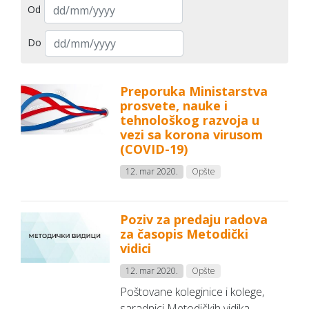
Od
Do
Preporuka Ministarstva
prosvete, nauke i
tehnološkog razvoja u
vezi sa korona virusom
(COVID-19)
12. mar 2020.
Opšte
Poziv za predaju radova
za časopis Metodički
vidici
12. mar 2020.
Opšte
Poštovane koleginice i kolege,
saradnici Metodičkih vidika,