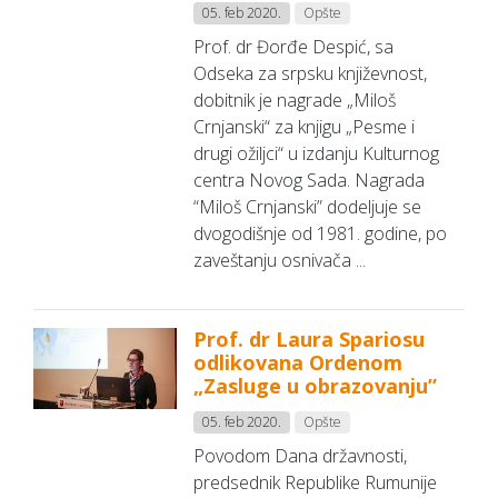
05. feb 2020.
Opšte
Prof. dr Đorđe Despić, sa
Odseka za srpsku književnost,
dobitnik je nagrade „Miloš
Crnjanski“ za knjigu „Pesme i
drugi ožiljci“ u izdanju Kulturnog
centra Novog Sada. Nagrada
“Miloš Crnjanski” dodeljuje se
dvogodišnje od 1981. godine, po
zaveštanju osnivača ...
Prof. dr Laura Spariosu
odlikovana Ordenom
„Zasluge u obrazovanju”
05. feb 2020.
Opšte
Povodom Dana državnosti,
predsednik Republike Rumunije