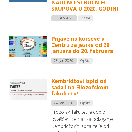
NAUČNO-STRUČNIH
SKUPOVA U 2020. GODINI
03. feb 2020.
Opšte
Prijave na kurseve u
Centru za jezike od 20.
januara do 20. februara
28. jan 2020.
Opšte
Kembridžovi ispiti od
sada i na Filozofskom
fakultetu!
24. jan 2020.
Opšte
Filozofski fakultet je dobio
ovlašćeni centar za polaganje
Kembridžovih ispita, te je od