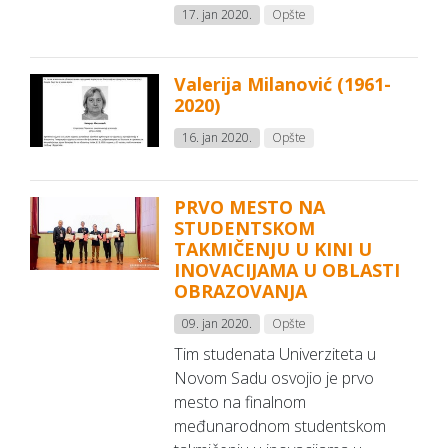
17. jan 2020.
Opšte
Valerija Milanović (1961-
2020)
16. jan 2020.
Opšte
PRVO MESTO NA
STUDENTSKOM
TAKMIČENJU U KINI U
INOVACIJAMA U OBLASTI
OBRAZOVANJA
09. jan 2020.
Opšte
Tim studenata Univerziteta u
Novom Sadu osvojio je prvo
mesto na finalnom
međunarodnom studentskom