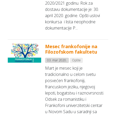
2020/2021 godinu. Rok za
dostavu dokumentacije je: 30.
april 2020. godine. Opšti uslovi
konkursa i lista neophodne
dokumentacije P...
Mesec frankofonije na
Filozofskom fakultetu
03. mar 2020.
Opšte
Mart je mesec koji je
tradicionalno u celom svetu
posvećen frankofoniji,
francuskom jeziku, njegovoj
lepoti, bogatstvu i raznovrsnosti.
Odsek za romanistiku i
Frankofoni univerzitetski centar
u Novom Sadu u saradnji sa