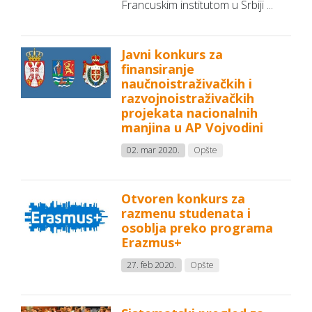
Francuskim institutom u Srbiji ...
Javni konkurs za
finansiranje
naučnoistraživačkih i
razvojnoistraživačkih
projekata nacionalnih
manjina u AP Vojvodini
02. mar 2020.
Opšte
Otvoren konkurs za
razmenu studenata i
osoblja preko programa
Erazmus+
27. feb 2020.
Opšte