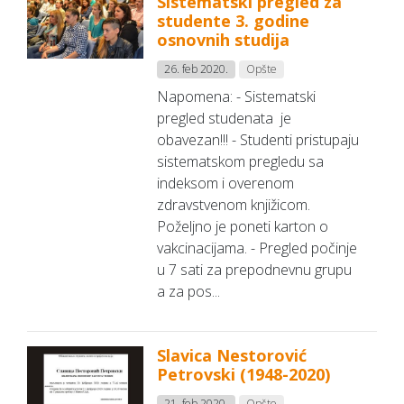
Sistematski pregled za
studente 3. godine
osnovnih studija
26. feb 2020.
Opšte
Napomena: - Sistematski
pregled studenata je
obavezan!!! - Studenti pristupaju
sistematskom pregledu sa
indeksom i overenom
zdravstvenom knjižicom.
Poželjno je poneti karton o
vakcinacijama. - Pregled počinje
u 7 sati za prepodnevnu grupu
a za pos...
Slavica Nestorović
Petrovski (1948-2020)
21. feb 2020.
Opšte