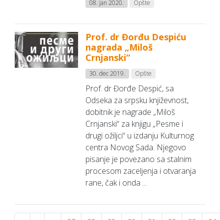
08. jan 2020.
Opšte
Prof. dr Đorđu Despiću
nagrada „Miloš
Crnjanski“
30. dec 2019.
Opšte
Prof. dr Đorđe Despić, sa
Odseka za srpsku književnost,
dobitnik je nagrade „Miloš
Crnjanski“ za knjigu „Pesme i
drugi ožiljci“ u izdanju Kulturnog
centra Novog Sada. Njegovo
pisanje je povezano sa stalnim
procesom zaceljenja i otvaranja
rane, čak i onda ...