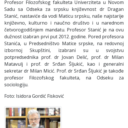
Profesor Filozofskog fakulteta Univerziteta u Novom
Sadu sa Odseka za srpsku književnost dr Dragan
Stanić, nastaviće da vodi Maticu srpsku, naše najstarije
književno, kulturno i naučno društvo i u narednom
četvorogodišnjem mandatu. Profesor Stanić je na ovu
dužnost izabran prvi put 2012. godine. Pored profesora
Stanića, u Predsedništvo Matice srpske, na redovnoj
izbornoj Skupštini, izabrani su u svojstvu
potpredsednika prof. dr Jovan Delić, prof. dr Milan
Matavulj i prof. dr Srđan Šljukić, kao i generalni
sekretar dr Milan Micić. Prof. dr Srđan Šljukić je takođe
profesor Filozofskog fakulteta, na Odseku za
sociologiju.
Foto: Isidora Gordić Fisković