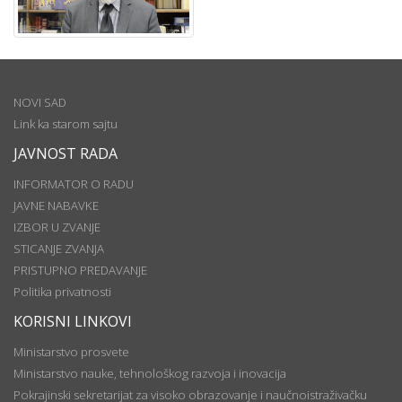
NOVI SAD
Link ka starom sajtu
JAVNOST RADA
INFORMATOR O RADU
JAVNE NABAVKE
IZBOR U ZVANJE
STICANJE ZVANJA
PRISTUPNO PREDAVANJE
Politika privatnosti
KORISNI LINKOVI
Ministarstvo prosvete
Ministarstvo nauke, tehnološkog razvoja i inovacija
Pokrajinski sekretarijat za visoko obrazovanje i naučnoistraživačku