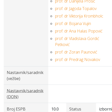
prof. dr Danijela Prošić
prof. dr Jagoda Topalov
prof. dr Viktorija Krombholc
prof. dr Bojana Vujin
prof. dr Ana Halas Popović
prof. dr Vladislava Gordić
Petković
prof. dr Zoran Paunović
prof. dr Predrag Novakov
Nastavnik/saradnik
(vežbe)
Nastavnik/saradnik
(DON)
Broj ESPB
10.0
Status
izborn