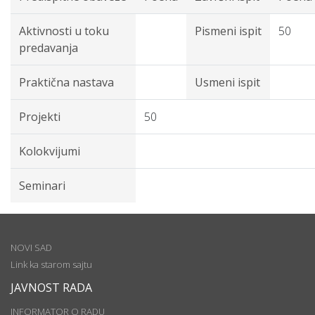
Aktivnosti u toku
Pismeni ispit
50
predavanja
Praktična nastava
Usmeni ispit
Projekti
50
Kolokvijumi
Seminari
NOVI SAD
Link ka starom sajtu
JAVNOST RADA
INFORMATOR O RADU