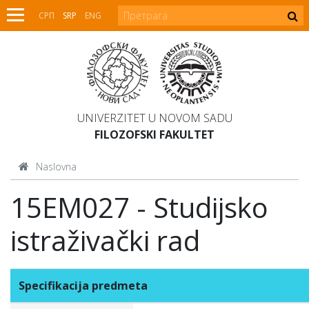
СРП
SRP
ENG
UNIVERZITET U NOVOM SADU
FILOZOFSKI FAKULTET
Naslovna
15EM027 - Studijsko
istraživački rad
Specifikacija predmeta