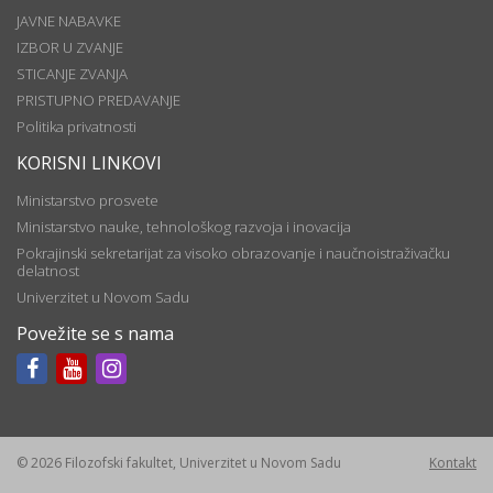
JAVNE NABAVKE
IZBOR U ZVANJE
STICANJE ZVANJA
PRISTUPNO PREDAVANJE
Politika privatnosti
KORISNI LINKOVI
Ministarstvo prosvete
Ministarstvo nauke, tehnološkog razvoja i inovacija
Pokrajinski sekretarijat za visoko obrazovanje i naučnoistraživačku
delatnost
Univerzitet u Novom Sadu
Povežite se s nama
© 2026 Filozofski fakultet, Univerzitet u Novom Sadu
Kontakt