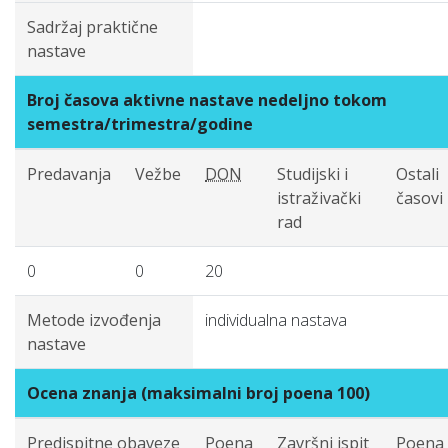
Sadržaj praktične
nastave
Broj časova aktivne nastave nedeljno tokom
semestra/trimestra/godine
Predavanja
Vežbe
DON
Studijski i
Ostali
istraživački
časovi
rad
0
0
20
Metode izvođenja
individualna nastava
nastave
Ocena znanja (maksimalni broj poena 100)
Predispitne obaveze
Poena
Završni ispit
Poena