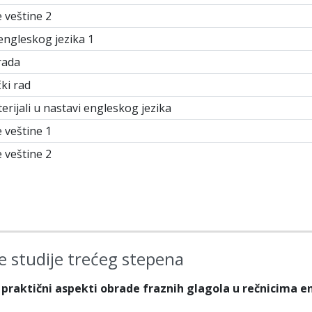
 veštine 2
engleskog jezika 1
rada
čki rad
erijali u nastavi engleskog jezika
 veštine 1
 veštine 2
 studije trećeg stepena
 praktični aspekti obrade fraznih glagola u rečnicima e