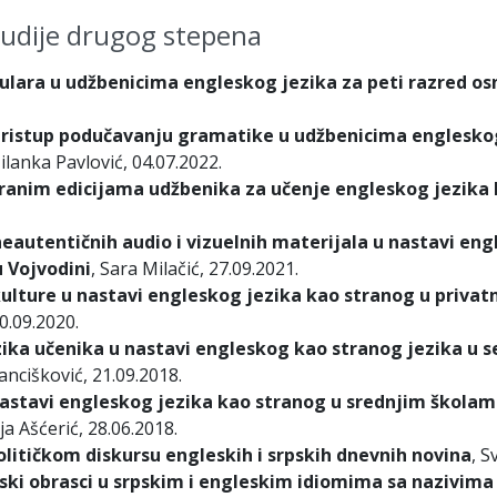
udije drugog stepena
ulara u udžbenicima engleskog jezika za peti razred osn
 pristup podučavanju gramatike u udžbenicima engleskog
ilanka Pavlović, 04.07.2022.
ranim edicijama udžbenika za učenje engleskog jezika
eautentičnih audio i vizuelnih materijala u nastavi eng
u Vojvodini
, Sara Milačić, 27.09.2021.
lture u nastavi engleskog jezika kao stranog u privat
0.09.2020.
ika učenika u nastavi engleskog kao stranog jezika u
ancišković, 21.09.2018.
stavi engleskog jezika kao stranog u srednjim školama u
ja Ašćerić, 28.06.2018.
itičkom diskursu engleskih i srpskih dnevnih novina
, S
ski obrasci u srpskim i engleskim idiomima sa nazivima