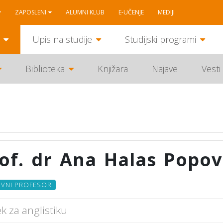
ZAPOSLENI
ALUMNI KLUB
E-UČENJE
MEDIJI
Upis na studije
Studijski programi
Biblioteka
Knjižara
Najave
Vesti
of. dr Ana Halas Popov
VNI PROFESOR
k za anglistiku