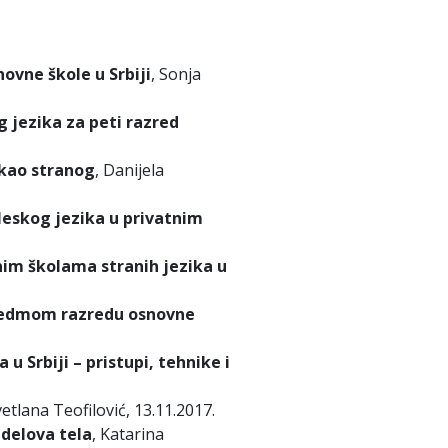
ovne škole u Srbiji
, Sonja
 jezika za peti razred
 kao stranog
, Danijela
leskog jezika u privatnim
nim školama stranih jezika u
 sedmom razredu osnovne
 Srbiji – pristupi, tehnike i
vetlana Teofilović, 13.11.2017.
 delova tela
, Katarina