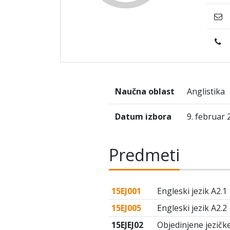
Naučna oblast
Anglistika
Datum izbora
9. februar 
Predmeti
15EJ001
Engleski jezik A2.1
15EJ005
Engleski jezik A2.2
15EJEJ02
Objedinjene jezičke