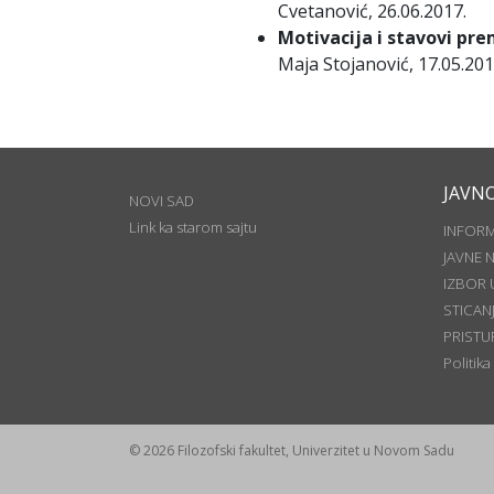
Cvetanović, 26.06.2017.
Motivacija i stavovi pr
Maja Stojanović, 17.05.201
JAVN
NOVI SAD
Link ka starom sajtu
INFOR
JAVNE 
IZBOR 
STICAN
PRISTU
Politika
© 2026 Filozofski fakultet, Univerzitet u Novom Sadu