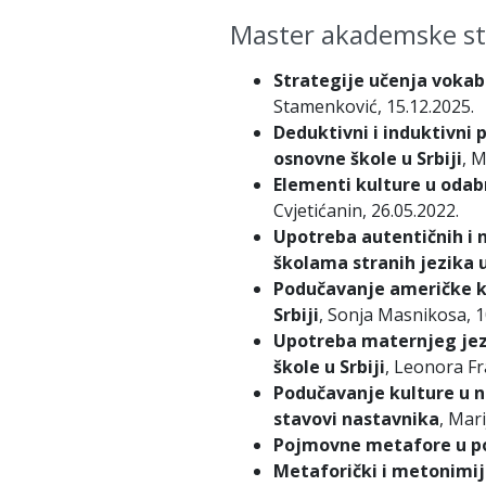
Master akademske st
Strategije učenja vokab
Stamenković, 15.12.2025.
Deduktivni i induktivni
osnovne škole u Srbiji
, M
Elementi kulture u odab
Cvjetićanin, 26.05.2022.
Upotreba autentičnih i n
školama stranih jezika 
Podučavanje američke ku
Srbiji
, Sonja Masnikosa, 1
Upotreba maternjeg jez
škole u Srbiji
, Leonora Fr
Podučavanje kulture u na
stavovi nastavnika
, Mari
Pojmovne metafore u pol
Metaforički i metonimij