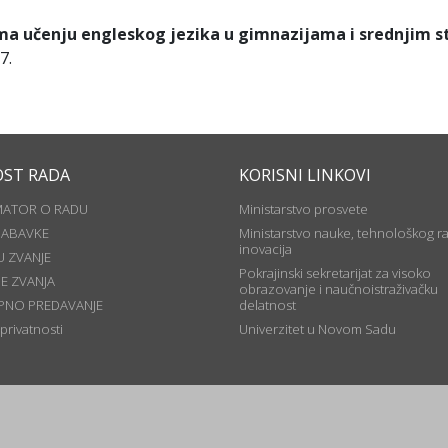
ema učenju engleskog jezika u gimnazijama i srednjim s
7.
OST RADA
KORISNI LINKOVI
MATOR O RADU
Ministarstvo prosvete
NABAVKE
Ministarstvo nauke, tehnološkog ra
inovacija
U ZVANJE
Pokrajinski sekretarijat za visoko
JE ZVANJA
obrazovanje i naučnoistraživačku
PNO PREDAVANJE
delatnost
 privatnosti
Univerzitet u Novom Sadu