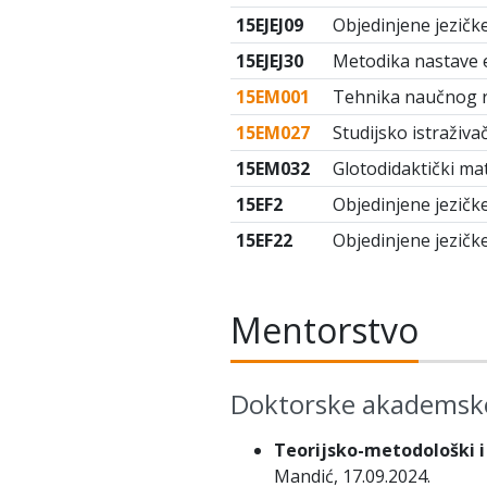
15EJEJ09
Objedinjene jezičke
15EJEJ30
Metodika nastave 
15EM001
Tehnika naučnog 
15EM027
Studijsko istraživa
15EM032
Glotodidaktički mat
15EF2
Objedinjene jezičke
15EF22
Objedinjene jezičke
Mentorstvo
Doktorske akademske
Teorijsko-metodološki i
Mandić, 17.09.2024.