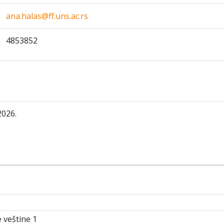
ana.halas@ff.uns.ac.rs
4853852
2026.
 veštine 1