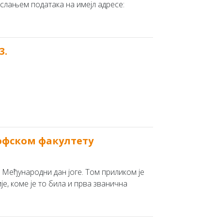
 слањем података на имејл адресе:
3.
офском факултету
 Међународни дан јоге. Том приликом је
е, коме је то била и прва званична