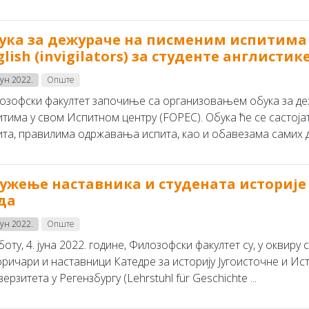
ука за дежураче на писменим испитима 
glish (invigilators) за студенте англистик
јун 2022.
Опште
озофски факултет започиње са организовањем обука за д
итима у свом Испитном центру (FOPEC). Обука ће се састој
ита, правилима одржавања испита, као и обавезама самих де
ужење наставника и студената историје 
да
јун 2022.
Опште
боту, 4. јуна 2022. године, Филозофски факултет су, у оквиру
оричари и наставници Катедре за историју Југоисточне и И
ерзитета у Регензбургу (Lehrstuhl für Geschichte ...