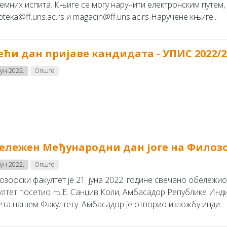
јемних испита. Књиге се могу наручити електронским путем,
ioteka@ff.uns.ac.rs и magacin@ff.uns.ac.rs Наручене књиге...
ећи дан пријаве кандидата - УПИС 2022/2
јун 2022.
Опште
ележен Међународни дан јоге на Филоз
јун 2022.
Опште
озофски факултет је 21. јуна 2022. године свечано обележио
ултет посетио Њ.Е. Санџив Коли, Амбасадор Републике Индиј
ета нашем Факултету. Амбасадор је отворио изложбу инди...