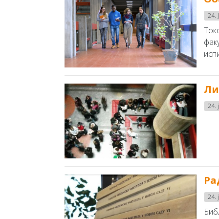
24. 
Ток
фак
испи
Ли
24. 
Ра
24. 
Биб