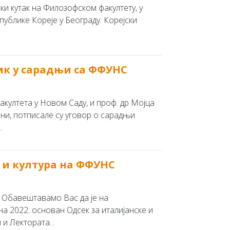
ки кутак на Филозофском факултету, у
публике Кореје у Београду. Корејски
ик у сарадњи са ФФУНС
култета у Новом Саду, и проф. др Мојца
и, потписале су уговор о сарадњи
.
 и култура на ФФУНС
авештавамо Вас да је на
а 2022. основан Одсек за италијанске и
и Лектората...