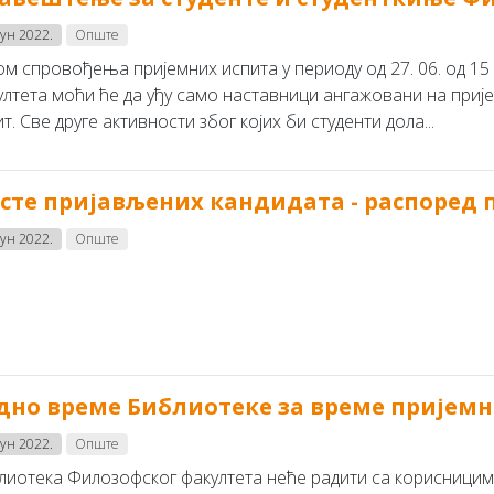
јун 2022.
Опште
ом спровођења пријемних испита у периоду од 27. 06. од 15 
ултета моћи ће да уђу само наставници ангажовани на приј
т. Све друге активности због којих би студенти дола...
сте пријављених кандидата - распоред
јун 2022.
Опште
дно време Библиотеке за време пријемн
јун 2022.
Опште
лиотека Филозофског факултета неће радити са корисницима 