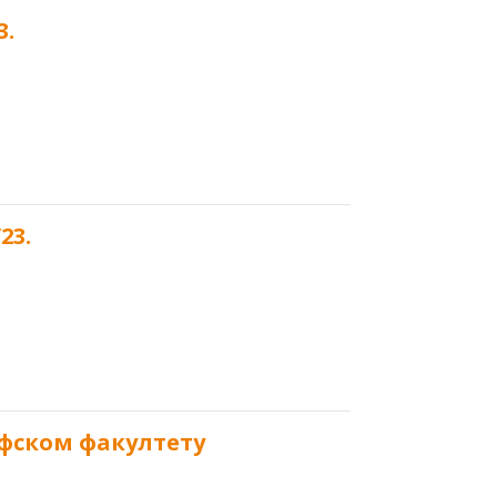
3.
23.
офском факултету