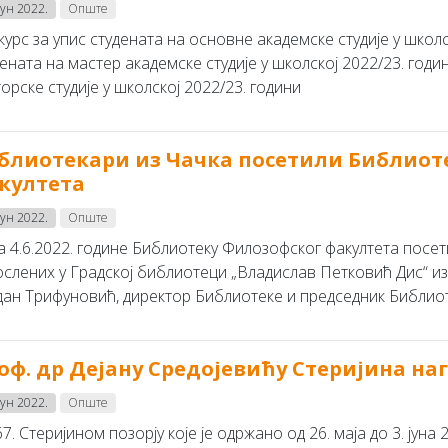
јун 2022.
Опште
урс за упис студената на основне академске студије у школс
ената на мастер академске студије у школској 2022/23. годи
орске студије у школској 2022/23. години
блиотекари из Чачка посетили Библиот
култета
јун 2022.
Опште
а 4.6.2022. године Библиотеку Филозофског факултета посет
ослених у Градској библиотеци „Владислав Петковић Дис“ из
дан Трифуновић, директор Библиотеке и председник Библиоте
оф. др Дејану Средојевићу Стеријина наг
јун 2022.
Опште
7. Стеријином позорју које је одржано од 26. маја до 3. јуна 