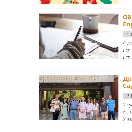
Об
En
15. 
Фил
исп
исп
Др
Са
13. 
У су
ист
Унив