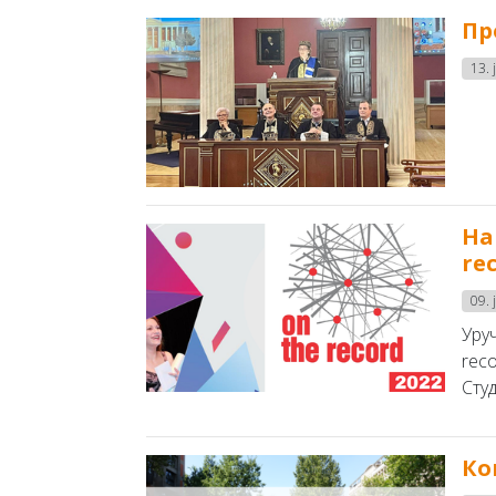
Пр
13. 
На
re
09. 
Уру
reco
Студ
Ко