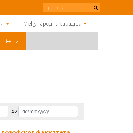
ми
Међународна сарадња
Вести
До
илозофског факултета