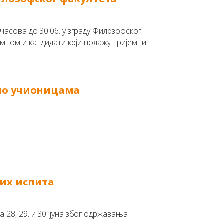
часова до 30.06. у зграду Филозофског
емном и кандидати који полажу пријемни
 по учионицама
их испита
28, 29. и 30. јуна због одржавања