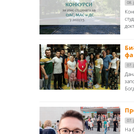
08. 
Конк
студ
докт
Би
фа
07. 
Дан
зап
Бог
Пр
07. 
На 6