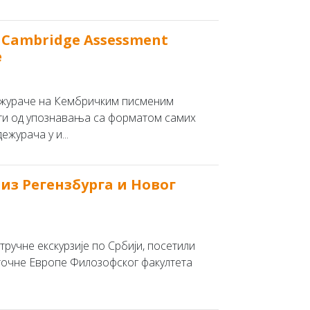
Cambridge Assessment
е
ежураче на Кембричким писменим
ати од упознавања са форматом самих
журача у и...
из Регензбурга и Новог
 стручне екскурзије по Србији, посетили
сточне Европе Филозофског факултета