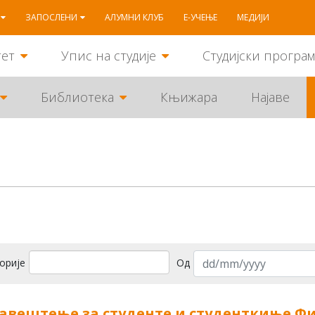
ЗАПОСЛЕНИ
АЛУМНИ КЛУБ
Е-УЧЕЊЕ
МЕДИЈИ
тет
Упис на студије
Студијски програ
Библиотека
Књижара
Најаве
орије
Од
авештење за студенте и студенткиње Ф