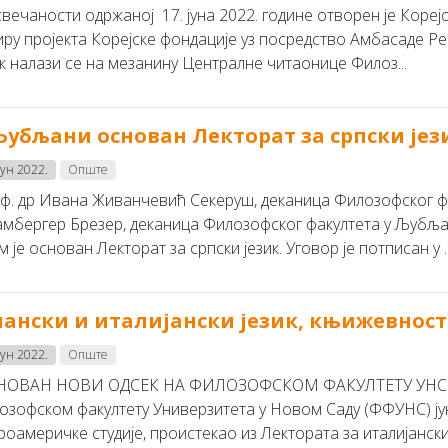
вечаности одржаној 17. јуна 2022. године отворен је Корејс
иру пројекта Корејске фондације уз посредство Амбасаде Ре
ак налази се на мезанину Централне читаонице Филоз...
Љубљани основан Лекторат за српски јез
јун 2022.
Опште
ф. др Ивана Живанчевић Секеруш, деканица Филозофског фа
мбергер Брезер, деканица Филозофског факултета у Љубљан
м је основан Лекторат за српски језик. Уговор је потписан у ..
ански и италијански језик, књижевност
јун 2022.
Опште
ОВАН НОВИ ОДСЕК НА ФИЛОЗОФСКОМ ФАКУЛТЕТУ УНС Об
озофском факултету Универзитета у Новом Саду (ФФУНС) јун
оамеричке студије, проистекао из Лектората за италијански 