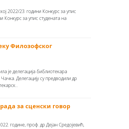
кој 2022/23. години Конкурс за упис
ни Конкурс за упис студената на
еку Филозофског
ила je делегација библиотекара
 Чачка. Делегацију су предводили др
карск...
рада за сценски говор
2022. године, проф. др Дејан Средојевић,