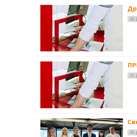
Др
22. 
ПР
21. 
Св
20. 