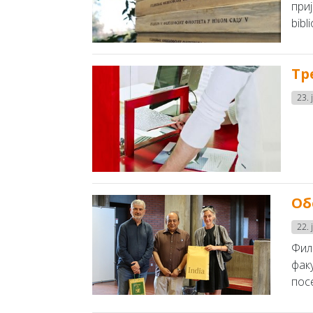
при
bibl
Тр
23. 
Об
22. 
Фил
фак
пос