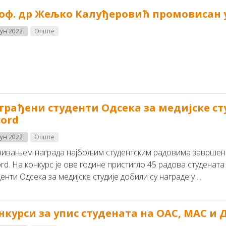
оф. др Жељко Калуђеровић промовисан у
јун 2022.
Опште
грађени студенти Одсека за медијске ст
cord
јун 2022.
Опште
чивањем награда најбољим студентским радовима завршен ј
rd. На конкурс је ове године пристигло 45 радова студенат
енти Одсека за медијске студије добили су награде у ...
нкурси за упис студената на ОАС, МАС и ДС