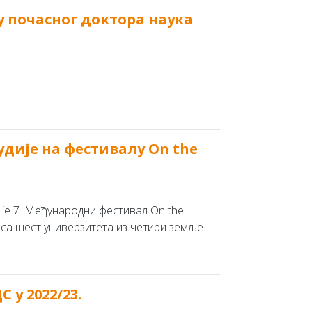
 почасног доктора наука
удије на фестивалу On the
е 7. Међународни фестивал On the
а са шест универзитета из четири земље.
 у 2022/23.