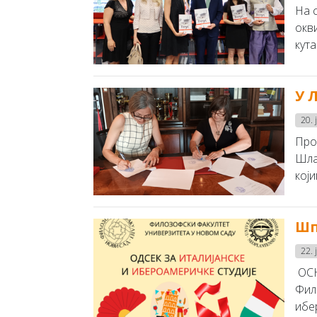
На с
окв
кут
У 
20. 
Про
Шла
који
Шп
22. 
ОСН
Фил
ибер