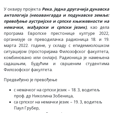
У оквиру пројекта
Река. Једна другачија дунавска
антологија (неоавангарда и подунавске земље:
превођење аустријске и српске књижевности на
немачки, мађарски и српски језик)
, као дела
програма Европске престонице културе 2022,
организује се преводилачка радионица 18. и 19.
марта 2022. године, у складу с епидемиолошком
ситуацијом (просторијама Филозофског факултета,
комбиновано или онлајн). Радионица је намењена
садашњим, будућим и свршеним студентима
Филозофског факултета.
Предвиђено је превођење
с немачког на српски језик – 18. 3, водитељ
проф. др Николина Зобеница,
са српског на немачки језик – 19. 3, водитељ
Паул Грубер,