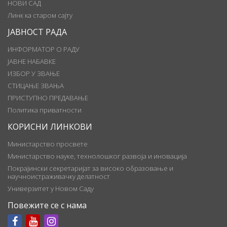
НОВИ САД
Линк ка старом сајту
ЈАВНОСТ РАДА
ИНФОРМАТОР О РАДУ
ЈАВНЕ НАБАВКЕ
ИЗБОР У ЗВАЊЕ
СТИЦАЊЕ ЗВАЊА
ПРИСТУПНО ПРЕДАВАЊЕ
Политика приватности
КОРИСНИ ЛИНКОВИ
Министарство просвете
Министарство науке, технолошког развоја и иновација
Покрајински секретаријат за високо образовање и
научноистраживачку делатност
Универзитет у Новом Саду
Повежите се с нама