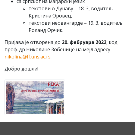
са српског на мађарски језик
текстови о Дунаву – 18. 3, водитељ
Кристина Оровец,
текстови неовангарде – 19. 3, водитељ
Роланд Орчик.
Пријава је отворена до
20. фебруара 2022
, код
проф. др Николине Зобенице на мејл адресу
nikolina@ff.uns.ac.rs
.
Добро дошли!