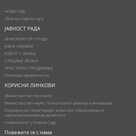
НОВИ САД
Линк ка старом сајту
ЈАВНОСТ РАДА
ИНФОРМАТОР О РАДУ
ЈАВНЕ НАБАВКЕ
ИЗБОР У ЗВАЊЕ
СТИЦАЊЕ ЗВАЊА
ПРИСТУПНО ПРЕДАВАЊЕ
Политика приватности
КОРИСНИ ЛИНКОВИ
Министарство просвете
Министарство науке, технолошког развоја и иновација
Покрајински секретаријат за високо образовање и
научноистраживачку делатност
Универзитет у Новом Саду
Повежите се с нама