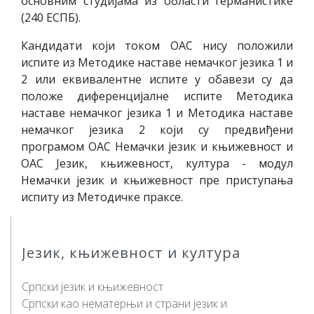
основним студијама из области германистике
(240 ЕСПБ).
Кандидати који током ОАС нису положили
испите из Методике наставе немачког језика 1 и
2 или еквивалентне испите у обавези су да
положе диференцијалне испите Методика
наставе немачког језика 1 и Методика наставе
немачког језика 2 који су предвиђени
програмом ОАС Немачки језик и књижевност и
ОАС Језик, књижевност, култура - модул
Немачки језик и књижевност пре приступања
испиту из Методичке праксе.
Језик, књижевност и култура
Српски језик и књижевност
Српски као нематерњи и страни језик и