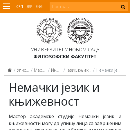
СРП
SRP
ENG
УНИВЕРЗИТЕТ У НОВОМ САДУ
ФИЛОЗОФСКИ ФАКУЛТЕТ
Упис на студије
Мастер студије
Информатор
Језик, књижевност и култура
Немачки језик и књижевност
Немачки језик и
књижевност
Мастер академске студије Немачки језик и
књижевности могу да упишу лица са завршеним