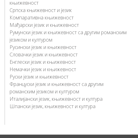
књижевност
Српска књижевност и језик
Компаративна књижевност
Мађарски језик и књижевност
Румунски језик и књижевност са другим романским
језиком и културом
Русински језик и књижевност
Словачки језик и књижевност
Енглески језик и књижевност
Немачки језик и књижевност
Руски језик и књижевност
Француски језик и књижевност са другим
романским језиком и културом
Италијански језик, књижевност и култура
Шпански језик, књижевност и култура