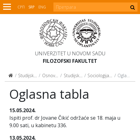
СРП
SRP
ENG
UNIVERZITET U NOVOM SADU
FILOZOFSKI FAKULTET
Studijski programi
Osnovne studije
Studijski programi
Sociologija (2015, 2021)
Oglasna tabla
Oglasna tabla
15.05.2024.
Ispiti prof. dr Jovane Čikić održaće se 18. maja u
9.00 sati, u kabinetu 336.
13.05.2024.