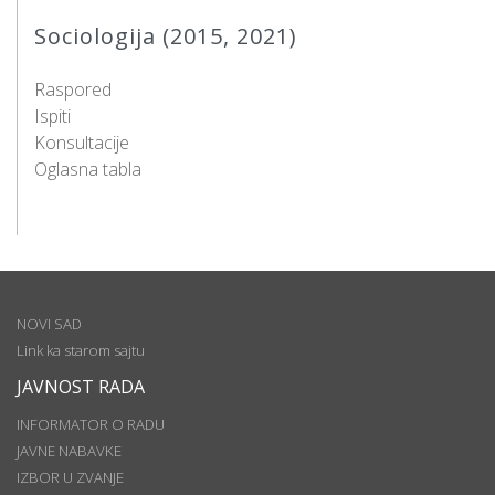
Sociologija (2015, 2021)
Raspored
Ispiti
Konsultacije
Oglasna tabla
NOVI SAD
Link ka starom sajtu
JAVNOST RADA
INFORMATOR O RADU
JAVNE NABAVKE
IZBOR U ZVANJE