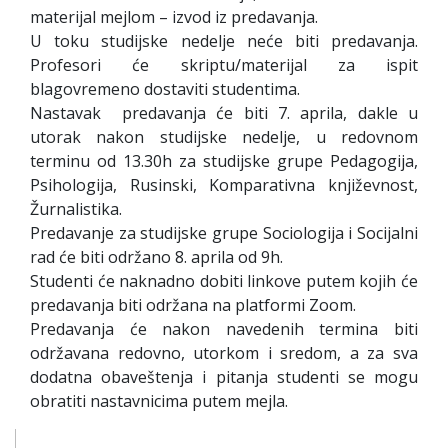
materijal mejlom – izvod iz predavanja.
U toku studijske nedelje neće biti predavanja.
Profesori će skriptu/materijal za ispit
blagovremeno dostaviti studentima.
Nastavak predavanja će biti 7. aprila, dakle u
utorak nakon studijske nedelje, u redovnom
terminu od 13.30h za studijske grupe Pedagogija,
Psihologija, Rusinski, Komparativna književnost,
Žurnalistika.
Predavanje za studijske grupe Sociologija i Socijalni
rad će biti održano 8. aprila od 9h.
Studenti će naknadno dobiti linkove putem kojih će
predavanja biti održana na platformi Zoom.
Predavanja će nakon navedenih termina biti
održavana redovno, utorkom i sredom, a za sva
dodatna obaveštenja i pitanja studenti se mogu
obratiti nastavnicima putem mejla.