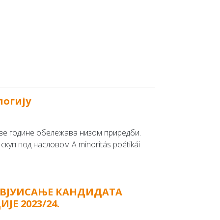
логију
ове године обележава низом приредби.
скуп под насловом A minoritás poétikái
РВЈУИСАЊЕ КАНДИДАТА
Е 2023/24.