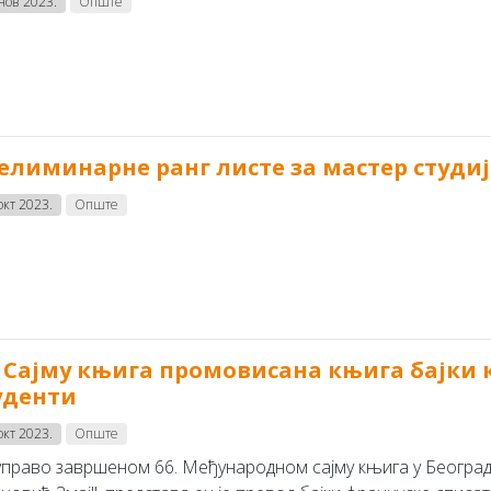
 нов 2023.
Опште
елиминарне ранг листе за мастер студије 2
окт 2023.
Опште
 Сајму књига промовисана књига бајки 
уденти
окт 2023.
Опште
управо завршеном 66. Међународном сајму књига у Београду,