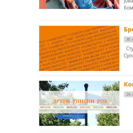
Јов
Бомо
Бр
30. 
Сту
Срп
Ко
26. 