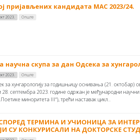
ој пријављених кандидата MAC 2023/24.
окт 2023.
Опште
а научна скупа за дан Одсека за хунгаро
окт 2023.
Опште
ек за хунгарологију за годишњицу оснивања (21. октобар) 
и 28. септембра 2023. године одржан је међународни научни 
 („Поетике миноритета III“), трећи наставак цикл...
СПОРЕД ТЕРМИНА И УЧИОНИЦА ЗА ИНТЕ
ЈИ СУ КОНКУРИСАЛИ НА ДОКТОРСКЕ СТУДИЈ