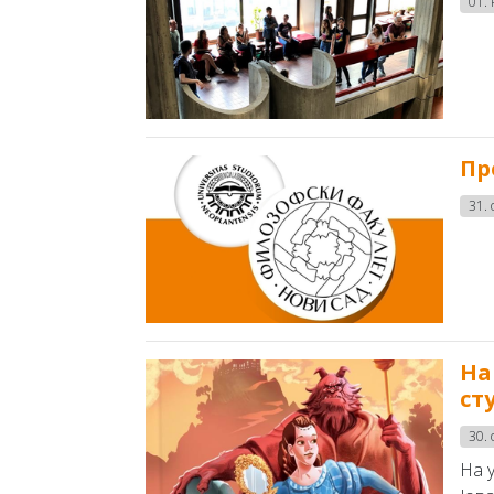
01.
Пр
31. 
На
ст
30. 
На 