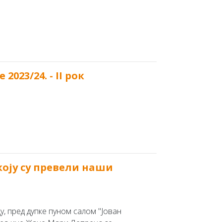
023/24. - II рок
коју су превели наши
 пред дупке пуном салом ''Јован