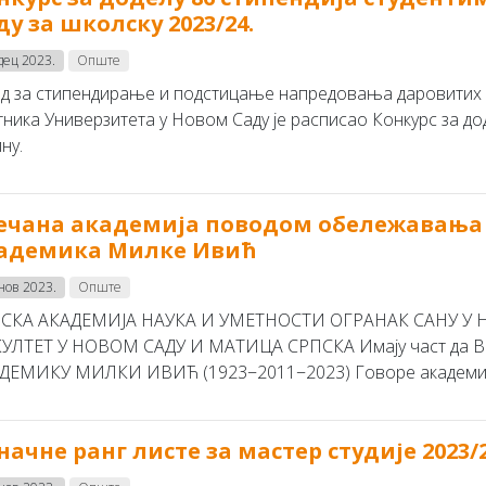
ду за школску 2023/24.
дец 2023.
Опште
д за стипендирање и подстицање напредовања даровитих с
тника Универзитета у Новом Саду је расписао Конкурс за дод
ну.
ечана академија поводом обележавања 
адемика Милке Ивић
 нов 2023.
Опште
СКА АКАДЕМИЈА НАУКА И УМЕТНОСТИ ОГРАНАК САНУ У
УЛТЕТ У НОВОМ САДУ И МАТИЦА СРПСКА Имају част да Ва
ДЕМИКУ МИЛКИ ИВИЋ (1923−2011−2023) Говоре академик Ј
начне ранг листе за мастер студије 2023/24.