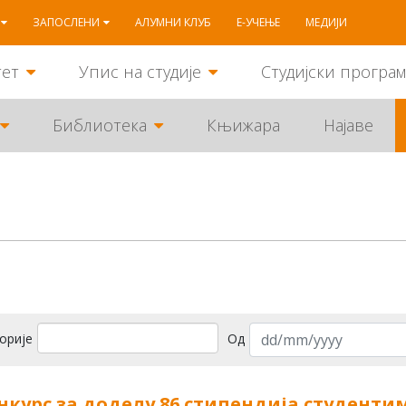
ЗАПОСЛЕНИ
АЛУМНИ КЛУБ
Е-УЧЕЊЕ
МЕДИЈИ
тет
Упис на студије
Студијски програ
Библиотека
Књижара
Најаве
орије
Од
нкурс за доделу 86 стипендија студенти