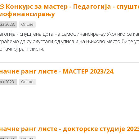
23 Конкурс за мастер - Педагогија - спуш
мофинансирању
окт 2023.
Опште
агогија - спуштена црта на самофинансирању Уколико се кан
траћемо да су одустали од уписа и на њихово место биће у
оначној ранг листи.
начне ранг листе - МАСТЕР 2023/24.
окт 2023.
Опште
начне ранг листе - докторске студије 2023