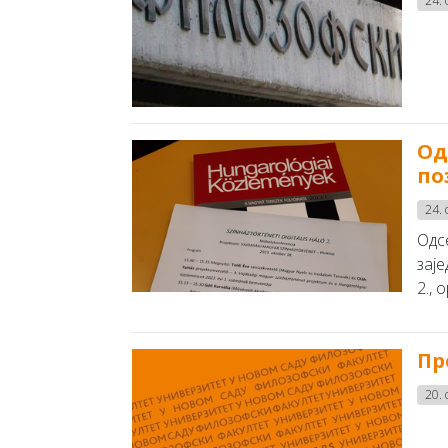
24. 
Од
по
24. 
Одсе
заје
2., 
Пр
20. 