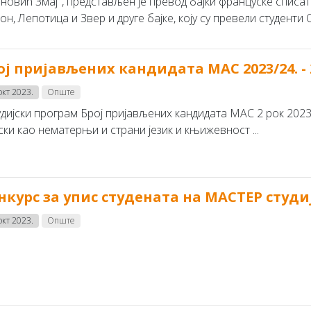
ановић Змај'', представљен је превод бајки француске спи
н, Лепотица и Звер и друге бајке, коју су превели студенти Од
ој пријављених кандидата MAC 2023/24. - 
окт 2023.
Опште
дијски програм Број пријављених кандидата MAC 2 рок 2023/
ски као нематерњи и страни језик и књижевност ...
нкурс за упис студената на МАСТЕР студије
окт 2023.
Опште