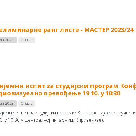
елиминарне ранг листе - MAСТЕР 2023/24.
окт 2023.
Опште
ијемни испит за студијски програм Конф
диовизуелно превођење 19.10. у 10:30
окт 2023.
Опште
јемни испит за студијски програм Конферецијско, стручно
0. у 10:30 у Централној читаоници (приземље).