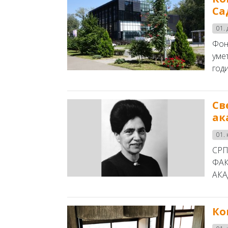
Са
01. 
Фон
уме
годи
Св
ак
01.
СРП
ФАК
АКА
Ко