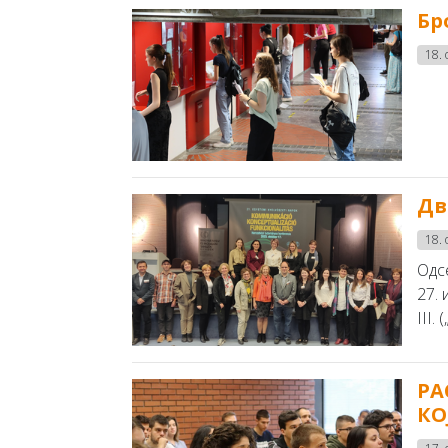
Бр
18. 
Дв
18. 
Одс
27. 
III.
РА
КО