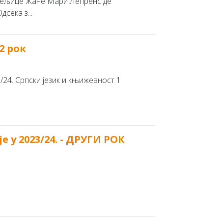
сатељице Жане Мари Лепренс де
сека з...
2 рок
24. Српски језик и књижевност 1
 у 2023/24. - ДРУГИ РОК