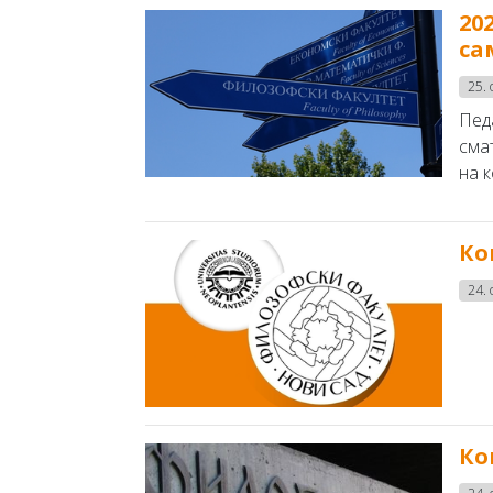
20
са
25. 
Пед
сма
на к
Ко
24. 
Ко