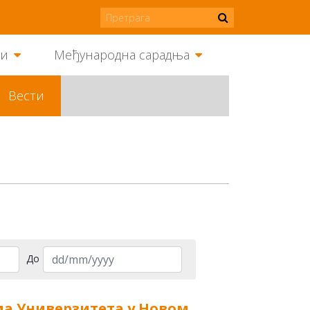
ми
Међународна сарадња
Вести
До
ма Универзитета у Новом