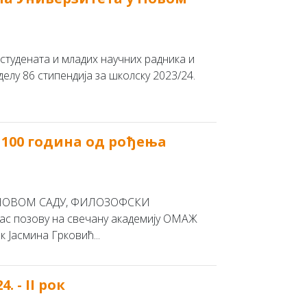
тудената и младих научних радника и
елу 86 стипендија за школску 2023/24.
100 година од рођења
 НОВОМ САДУ, ФИЛОЗОФСКИ
с позову нa свечану академију ОМАЖ
асмина Грковић...
 - II рок