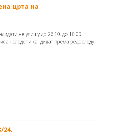
тена црта на
дидати не упишу до 26.10. до 10.00
писан следећи кандидат према редоследу
/24.