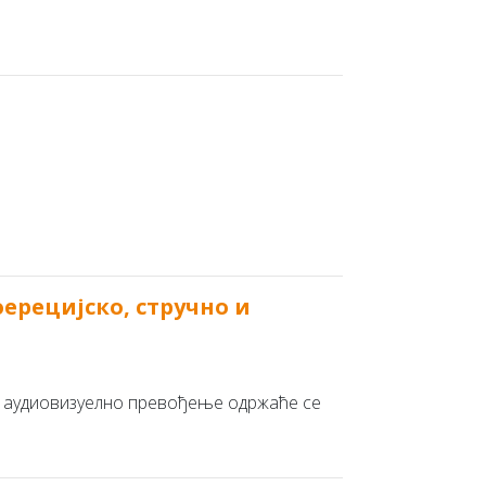
ерецијско, стручно и
 и аудиовизуелно превођење одржаће се