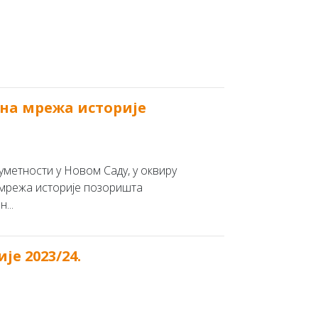
на мрежа историје
 уметности у Новом Саду, у оквиру
лна мрежа историје позоришта
...
е 2023/24.