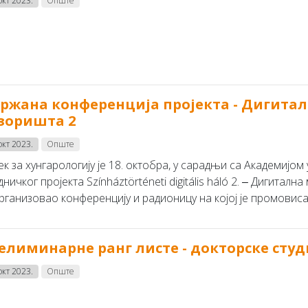
окт 2023.
Опште
ржана конференција прoјекта - Дигитал
зоришта 2
окт 2023.
Опште
к за хунгарологију је 18. октобра, у сарадњи са Академијом
дничког пројекта Színháztörténeti digitális háló 2. ‒ Дигита
организовао конференцију и радионицу на којој је промовисан
елиминарне ранг листе - докторске студиј
окт 2023.
Опште