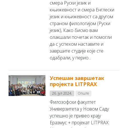
смера Руски језик и
књижевност и смера Енглески
језик и књижевност са другом
страном филологијом (Руски
језик), Како бисмо вам
олакшали почетак и помогли
да с успехом наставите и
завршите студије које сте
одабрали, у перио...
Успешан завршетак
пројекта LITPRAX
26. јул 2024.
Опште
Филозофски факултет
Универзитета у Новом Саду
успешно је привео крају
Еразмус + пројекат LITPRAX: