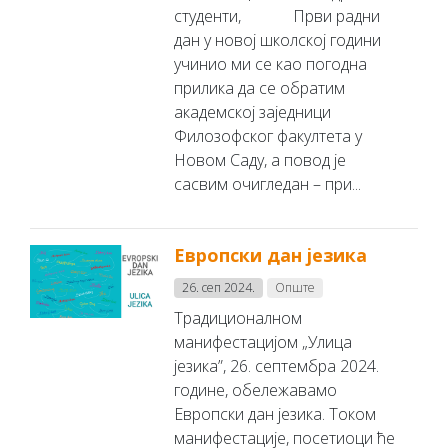
студенти, Први радни
дан у новој школској години
учинио ми се као погодна
прилика да се обратим
академској заједници
Филозофског факултета у
Новом Саду, а повод је
сасвим очигледан – при...
Европски дан језика
26. сеп 2024.
Опште
Традиционалном
манифестацијом „Улица
језика”, 26. септембра 2024.
године, обележавамо
Европски дан језика. Током
манифестације, посетиоци ће