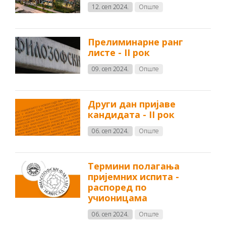
12. сеп 2024.
Опште
Прелиминарне ранг
листе - II рок
09. сеп 2024.
Опште
Други дан пријаве
кандидата - II рок
06. сеп 2024.
Опште
Термини полагања
пријемних испита -
распоред по
учионицама
06. сеп 2024.
Опште