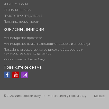
ИЗБОР У ЗВАЊЕ
СТИЦАЊЕ ЗВАЊА
ПРИСТУПНО ПРЕДАВАЊЕ
Политика приватности
КОРИСНИ ЛИНКОВИ
Министарство просвете
Министарство науке, технолошког развоја и иновација
Покрајински секретаријат за високо образовање и
научноистраживачку делатност
Универзитет у Новом Саду
Повежите се с нама
© 2026 Филозофски факултет, Универзитет у Новом Саду
Контакт