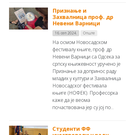
Признање и
Захвалница проф. др
Невени Варници
16. сеп 2024.
Опште
На осмом Новосадском
фестивалу књиге, проф. др
Невени Варници са Одсека за
српску књижевност уручено је
Признање за допринос раду
младих у култури и Захвалница
Новосадског фестивала
књиге (НОФЕК). Професорка
каже да је веома
почаствована јер су јој по...
Студенти ФФ