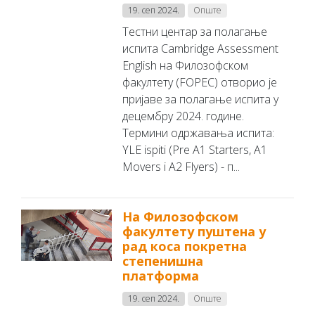
19. сеп 2024.
Опште
Тестни центар за полагање
испита Cambridge Assessment
English на Филозофском
факултету (FOPEC) отворио је
пријаве за полагање испита у
децембру 2024. године.
Термини одржавања испита:
YLE ispiti (Pre A1 Starters, A1
Movers i A2 Flyers) - п...
На Филозофском
факултету пуштена у
рад коса покретна
степенишна
платформа
19. сеп 2024.
Опште