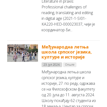
Literature in praxis:
Professional challenges of
reading, translating and editing
in digital age (2021-1-SI01-
KA220-HED-000023037, чији је
координатор би...
Међународна летња
школа српског језика,
културе и историје
23. јул 2024.
Опште
Међународна летња школа
српског језика, културе и
историје, 27. по реду, одржава
се на Филозофском факултету
од 20. јула до 11. августа 2024.
Школу похађају 62 студента из
18 земаља. Центар за српски