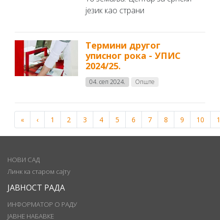
језик као страни
Термини другог
уписног рока - УПИС
2024/25.
04. сеп 2024.
Опште
«
‹
1
2
3
4
5
6
7
8
9
10
НОВИ САД
Линк ка старом сајту
ЈАВНОСТ РАДА
ИНФОРМАТОР О РАДУ
ЈАВНЕ НАБАВКЕ