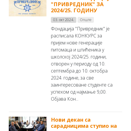
"ПРИВРЕДНИК" ЗА
2024/25. ГОДИНУ
03. окт 2024.
Опште
Фондација "Привредник" je
расписала КОНКУРС за
пријем нове генерације
питомаца и штићеника у
школској 2024/25. години,
отворен у периоду од 10.
септембра до 10. октобра
2024. године, за све
заинтересоване студенте са
успехом од најмање 9,00.
Објава Кон...
Нови декан са
сарадницима ступио на