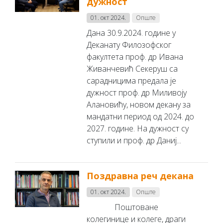
дужност
01. окт 2024.
Опште
Дана 30.9.2024. године у
Деканату Филозофског
факултета проф. др Ивана
Живанчевић Секеруш са
сарадницима предала је
дужност проф. др Миливоју
Алановићу, новом декану за
мандатни период од 2024. до
2027. године. На дужност су
ступили и проф. др Даниј...
Поздравна реч декана
01. окт 2024.
Опште
Поштоване
колегинице и колеге, драги