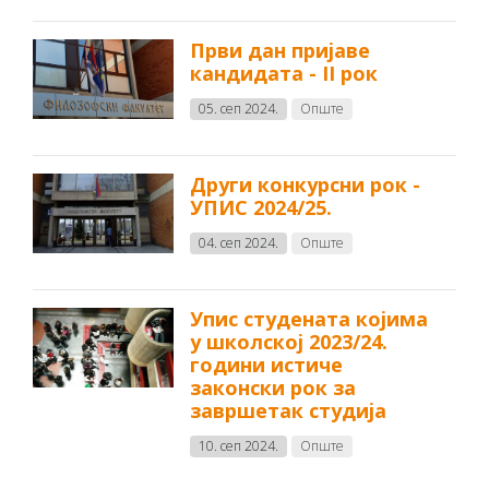
Први дан пријаве
кандидата - II рок
05. сеп 2024.
Опште
Други конкурсни рок -
УПИС 2024/25.
04. сеп 2024.
Опште
Упис студената којима
у школској 2023/24.
години истиче
законски рок за
завршетак студија
10. сеп 2024.
Опште