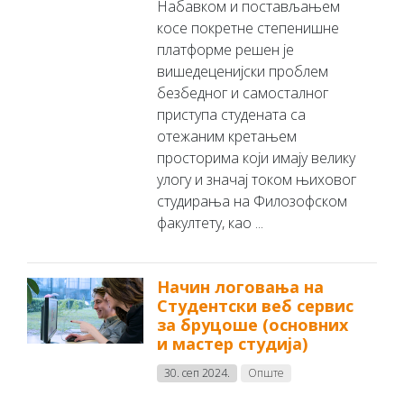
Набавком и постављањем
косе покретне степенишне
платформе решен је
вишедеценијски проблем
безбедног и самосталног
приступа студената са
отежаним кретањем
просторима који имају велику
улогу и значај током њиховог
студирања на Филозофском
факултету, као ...
Начин логовања на
Студентски веб сервис
за бруцоше (основних
и мастер студија)
30. сеп 2024.
Опште