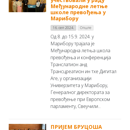
учествовали у раду
Међународне летње
школе превођења у
Марибору
16. сеп 2024.
Опште
Од 8. до 15.9. 2024. у
Марибору трајала је
Међународна летња школа
превођења и конференција
Транслатион анд
Трансцреатион ин тхе Дигитал
Аге, у организацији
Универзитета у Марибору,
Генералног директората за
превођење при Европском
парламенту, Свеучили...
ПРИЈЕМ БРУЦОША