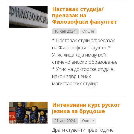
Наставак студија/
прелазак на
Филозофски факултет
10. сеп 2024.
Опште
* Наставак студија/прелазак
на Филозофски факултет *
Упис лица која имају већ
стечено високо образовање
* Упис нa дoктoрскe студиje
нaкoн зaвршeних
мaгистaрских студиja
Интензивни курс руског
језика за бруцоше
21. авг 2024.
Опште
Драги студенти прве године