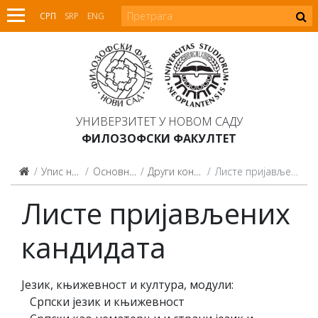
СРП
SRP
ENG
УНИВЕРЗИТЕТ У НОВОМ САДУ
ФИЛОЗОФСКИ ФАКУЛТЕТ
Упис на студије
Основне студије
Други конкурсни рок
Листе пријављених кандидата
Листе пријављених
кандидата
Језик, књижевност и култура, модули:
Српски језик и књижевност