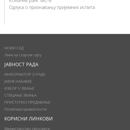
Коначне ранг листе
Одлука о признавању пријемних испита
НОВИ САД
Линк ка старом сајту
ЈАВНОСТ РАДА
ИНФОРМАТОР О РАДУ
ЈАВНЕ НАБАВКЕ
ИЗБОР У ЗВАЊЕ
СТИЦАЊЕ ЗВАЊА
ПРИСТУПНО ПРЕДАВАЊЕ
Политика приватности
КОРИСНИ ЛИНКОВИ
Министарство просвете