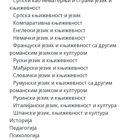
Српски као нематерњи и страни језик и
књижевност
Српска књижевност и језик
Компаративна књижевност
Енглески језик и књижевност
Немачки језик и књижевност
Француски језик и књижевност са другим
романским језиком и културом
Руски језик и књижевност
Мађарски језик и књижевност
Словачки језик и књижевност
Румунски језик и књижевност са другим
романским језиком и културом
Русински језик и књижевност
Италијански језик, књижевност и култура
Шпански језик, књижевност и култура
Историја
Педагогија
Психологија