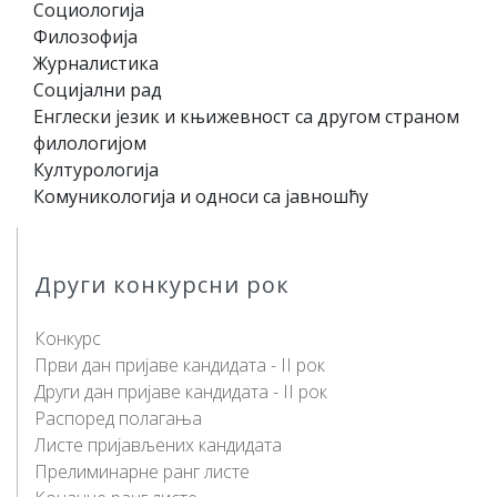
Социологија
Филозофија
Журналистика
Социјални рад
Енглески језик и књижевност са другом страном
филологијом
Културологија
Комуникологија и односи са јавношћу
Други конкурсни рок
Конкурс
Први дан пријаве кандидата - II рок
Други дан пријаве кандидата - II рок
Распоред полагања
Листе пријављених кандидата
Прелиминарне ранг листе