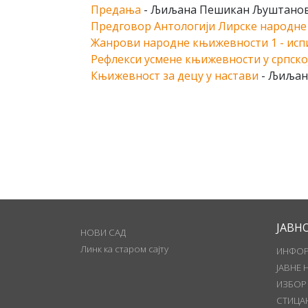
Предања
- Љиљана Пешикан Љуштано
Предговор Антологији Лирске народне
Жанрови народне књижевности 1 - исп
Рефлекси усмене књижевности у српској 
Књижевност за децу у настави
- Љиљан
ЈАВН
НОВИ САД
Линк ка старом сајту
ИНФОР
ЈАВНЕ 
ИЗБОР
СТИЦА