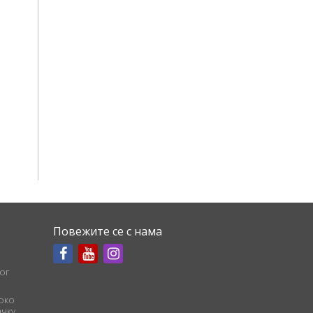
Повежите се с нама
ог
соко
чку