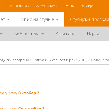
ЗАПОСЛЕНИ
АЛУМНИ КЛУБ
Е-УЧЕЊЕ
МЕДИЈИ
тет
Упис на студије
Студијски програ
Библиотека
Књижара
Најаве
тудијски програми
Српска књижевност и језик (2015)
Огласна т
је у року
Октобар 2
је у року
Септембар 1