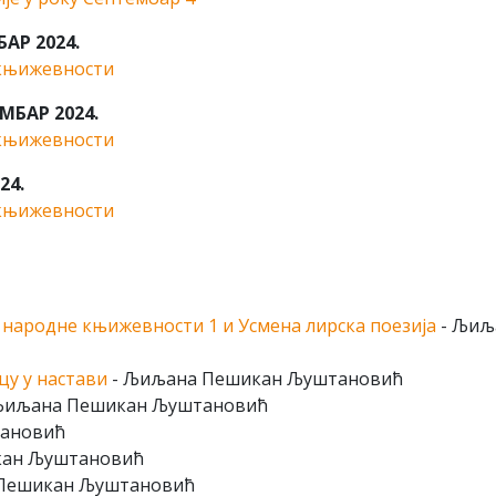
АР 2024.
 књижевности
МБАР 2024.
 књижевности
24.
 књижевности
народне књижевности 1 и Усмена лирска поезија
- Љиљ
цу у настави
- Љиљана Пешикан Љуштановић
Љиљана Пешикан Љуштановић
ановић
кан Љуштановић
Пешикан Љуштановић