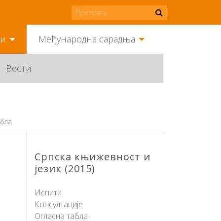
ми
Међународна сарадња
Вести
абла
Српска књижевност и
језик (2015)
Испити
Консултације
Огласна табла