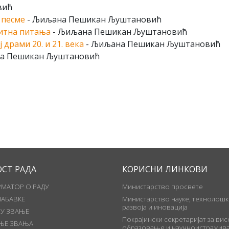
вић
 песме
- Љиљана Пешикан Љуштановић
итна питања
- Љиљана Пешикан Љуштановић
драми 20. и 21. века
- Љиљана Пешикан Љуштановић
а Пешикан Љуштановић
ОСТ РАДА
КОРИСНИ ЛИНКОВИ
МАТОР О РАДУ
Министарство просвете
НАБАВКЕ
Министарство науке, технолошк
развоја и иновација
 У ЗВАЊЕ
Покрајински секретаријат за ви
ЊЕ ЗВАЊА
образовање и научноистражива