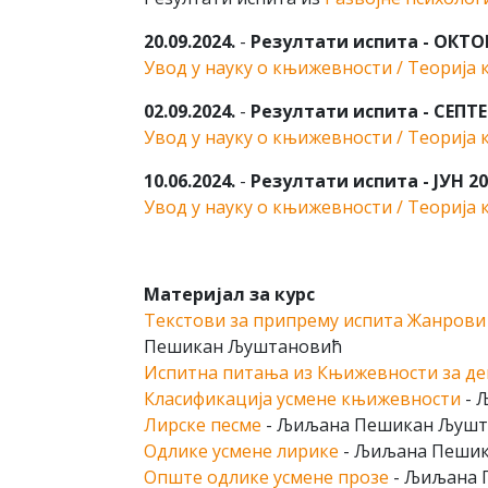
20.09.2024.
-
Резултати испита - ОКТОБ
Увод у науку о књижевности / Теорија
02.09.2024.
-
Резултати испита - СЕПТЕ
Увод у науку о књижевности / Теорија
10.06.2024.
-
Резултати испита - ЈУН 20
Увод у науку о књижевности / Теорија
Материјал за курс
Текстови за припрему испита Жанрови 
Пешикан Љуштановић
Испитна питања из Књижевности за де
Класификација усмене књижевности
- 
Лирске песме
- Љиљана Пешикан Љушт
Одлике усмене лирике
- Љиљана Пеши
Опште одлике усмене прозе
- Љиљана 