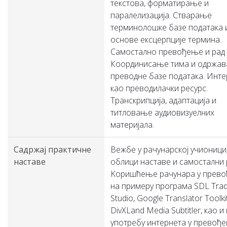
текстова, форматирање и
паралелизација. Стварање
терминолошке базе података 
основе ексцерпције термина.
Самостално превођење и рад у
Координисање тима и одржа
преводне базе података. Инте
као преводилачки ресурс.
Транскрипција, адаптација и
титловање аудиовизуелних
материјала.
Садржај практичне
Вежбе у рачунарској учионици,
наставе
облици наставе и самостални 
Kоришћењe рачунара у прев
на примеру програма SDL Tra
Studio, Google Translator Toolkit
DivXLand Media Subtitler, као и
употребу интернета у превођ