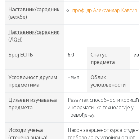
Наставник/сарадник
проф. др Александар Кавгић
(вежбе)
Наставник/сарадник
(ДОН)
Број ЕСПБ
6.0
Статус
и
предмета
Условљност другим
нема
Облик
предметима
условљености
Циљеви изучавања
Развитак способности кориш
предмета
информатичке технологије у
превођењу.
Исходи учења
Након завршеног курса студен
(стечена знања)
требало да су усвојили основн