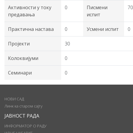
Активности у току
0
Писмени
70
предавања
испит
Практична настава
0
Усмени испит
0
Пројекти
30
Колоквијуми
0
Семинари
0
НОВИ САД
Линк ка старом сајту
ЈАВНОСТ РАДА
ИНФОРМАТОР О РАДУ