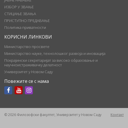
ЈАВНЕ НАБАВКЕ
ИЗБОР У ЗВАЊЕ
СТИЦАЊЕ ЗВАЊА
ПРИСТУПНО ПРЕДАВАЊЕ
Политика приватности
КОРИСНИ ЛИНКОВИ
Министарство просвете
Министарство науке, технолошког развоја и иновација
Покрајински секретаријат за високо образовање и
научноистраживачку делатност
Универзитет у Новом Саду
Повежите се с нама
© 2026 Филозофски факултет, Универзитет у Новом Саду
Контакт