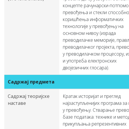
концепте рачунарски-потпомо
превођења и стекли способно
коришћења информатичких
технологије у превођењу на
основном нивоу (израда
преводилачке меморије, пра
преводилачког пројекта, пре
у преводилачком процесору, и
и употреба електронских
двојезичних глосара).
Садржај предмета
Садржај теоријске
Кратак историјат и преглед
наставе
најзаступљенијих програма за
у превођењу. Стварање прев
базе података: технике и мето
прикупљања репрезентивних