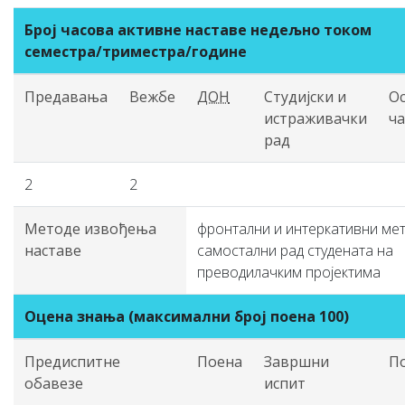
Број часова активне наставе недељно током
семестра/триместра/године
Предавања
Вежбе
ДОН
Студијски и
О
истраживачки
ч
рад
2
2
Методе извођења
фронтални и интеркативни мет
наставе
самостални рад студената на
преводилачким пројектима
Оцена знања (максимални број поена 100)
Предиспитне
Поена
Завршни
П
обавезе
испит