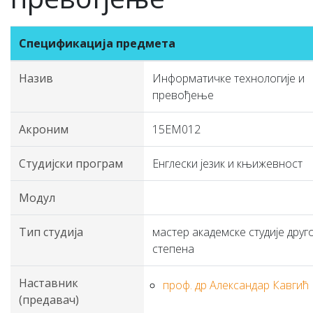
Спецификација предмета
Назив
Информатичке технологије и
превођење
Акроним
15ЕМ012
Студијски програм
Енглески језик и књижевност
Модул
Тип студија
мастер академске студије друг
степена
Наставник
проф. др Александар Кавгић
(предавач)