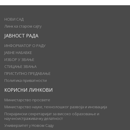
НОВИ САД
Линк ка старом сајту
ЈАВНОСТ РАДА
ИНФОРМАТОР О РАДУ
ЈАВНЕ НАБАВКЕ
ИЗБОР У ЗВАЊЕ
СТИЦАЊЕ ЗВАЊА
ПРИСТУПНО ПРЕДАВАЊЕ
Политика приватности
КОРИСНИ ЛИНКОВИ
Министарство просвете
Министарство науке, технолошког развоја и иновација
Покрајински секретаријат за високо образовање и
научноистраживачку делатност
Универзитет у Новом Саду