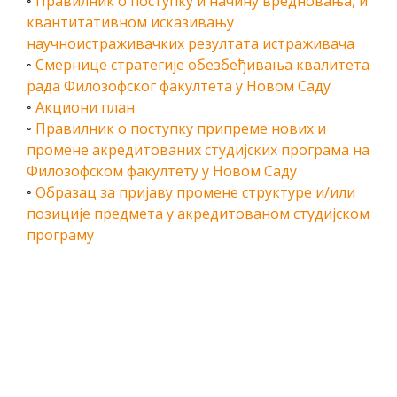
◦
Правилник о поступку и начину вредновања, и
квантитативном исказивању
научноистраживачких резултата истраживача
◦
Смернице стратегије обезбеђивања квалитета
рада Филозофског факултета у Новом Саду
◦
Акциони план
◦
Правилник о поступку припреме нових и
промене акредитованих студијских програма на
Филозофском факултету у Новом Саду
◦
Образац за пријаву промене структуре и/или
позиције предмета у акредитованом студијском
програму