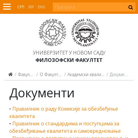
СРП
SRP
ENG
УНИВЕРЗИТЕТ У НОВОМ САДУ
ФИЛОЗОФСКИ ФАКУЛТЕТ
Факултет
О Факултету
Академски квалитет
Документи
Документи
◦
Правилник о раду Комисије за обезбеђење
квалитета
◦
Правилник о стандардима и поступцима за
обезбеђивање квалитета и самовредновање