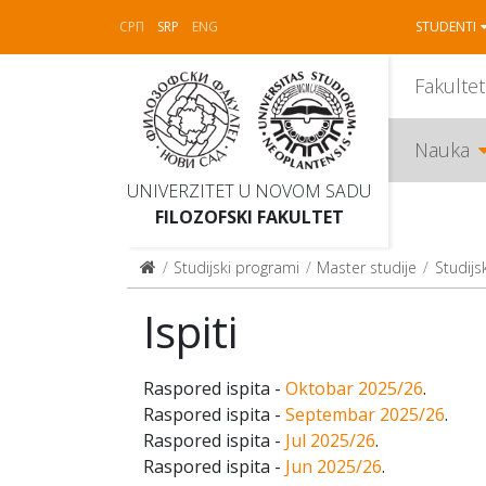
СРП
SRP
ENG
STUDENTI
Fakultet
Nauka
UNIVERZITET U NOVOM SADU
FILOZOFSKI FAKULTET
Studijski programi
Master studije
Studijs
Ispiti
Raspored ispita -
Oktobar 2025/26
.
Raspored ispita -
Septembar 2025/26
.
Raspored ispita -
Jul 2025/26
.
Raspored ispita -
Jun 2025/26
.