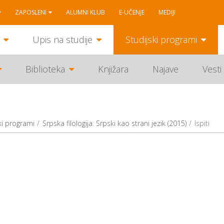
ZAPOSLENI
ALUMNI KLUB
E-UČENJE
MEDIJI
Upis na studije
Studijski programi
Biblioteka
Knjižara
Najave
Vesti
ki programi
Srpska filologija: Srpski kao strani jezik (2015)
Ispiti