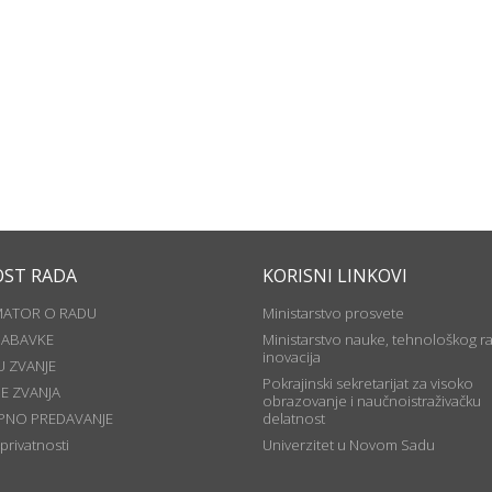
OST RADA
KORISNI LINKOVI
MATOR O RADU
Ministarstvo prosvete
NABAVKE
Ministarstvo nauke, tehnološkog ra
inovacija
U ZVANJE
Pokrajinski sekretarijat za visoko
JE ZVANJA
obrazovanje i naučnoistraživačku
PNO PREDAVANJE
delatnost
 privatnosti
Univerzitet u Novom Sadu