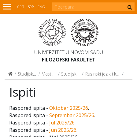
СРП
SRP
ENG
UNIVERZITET U NOVOM SADU
FILOZOFSKI FAKULTET
Studijski programi
Master studije
Studijski programi
Rusinski jezik i književnost (2015)
Ispiti
Ispiti
Raspored ispita -
Oktobar 2025/26
.
Raspored ispita -
Septembar 2025/26
.
Raspored ispita -
Jul 2025/26
.
Raspored ispita -
Jun 2025/26
.