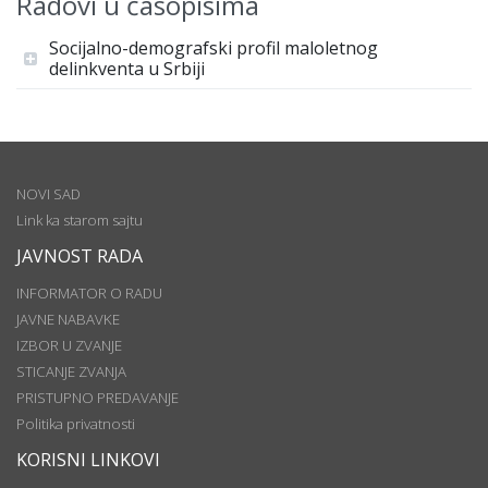
Radovi u časopisima
Socijalno-demografski profil maloletnog
delinkventa u Srbiji
NOVI SAD
Link ka starom sajtu
JAVNOST RADA
INFORMATOR O RADU
JAVNE NABAVKE
IZBOR U ZVANJE
STICANJE ZVANJA
PRISTUPNO PREDAVANJE
Politika privatnosti
KORISNI LINKOVI