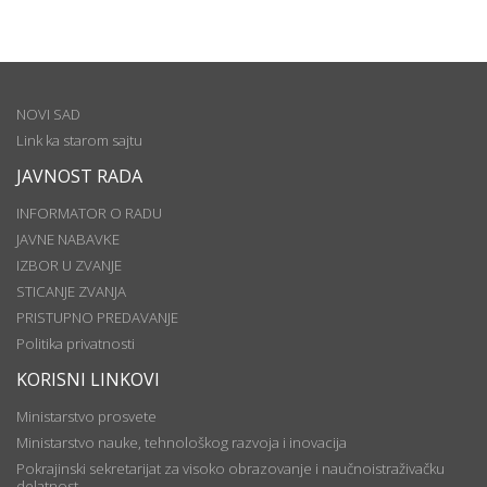
NOVI SAD
Link ka starom sajtu
JAVNOST RADA
INFORMATOR O RADU
JAVNE NABAVKE
IZBOR U ZVANJE
STICANJE ZVANJA
PRISTUPNO PREDAVANJE
Politika privatnosti
KORISNI LINKOVI
Ministarstvo prosvete
Ministarstvo nauke, tehnološkog razvoja i inovacija
Pokrajinski sekretarijat za visoko obrazovanje i naučnoistraživačku
delatnost