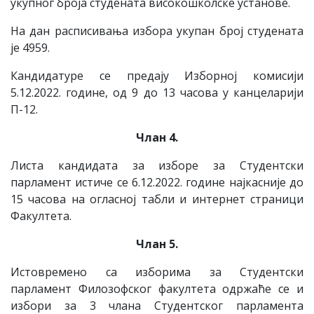
укупног броја студената високошколске установе.
На дан расписивања избора укупан број студената
је 4959.
Кандидатуре се предају Изборној комисији
5.12.2022. године, од 9 до 13 часова у канцеларији
П-12.
Члан 4.
Листа кандидата за изборе за Студентски
парламент истиче се 6.12.2022. године најкасније до
15 часова на огласној табли и интернет страници
Факултета.
Члан 5.
Истовремено са изборима за Студентски
парламент Филозофског факултета одржаће се и
избори за 3 члана Студентског парламента