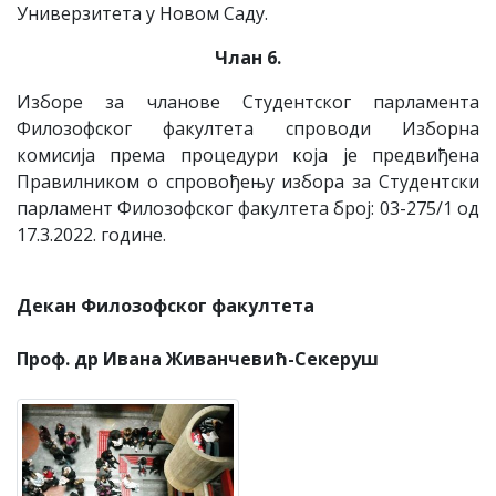
Универзитета у Новом Саду.
Члан 6.
Изборe за чланове Студентског парламента
Филозофског факултета спроводи Изборна
комисија према процедури која је предвиђена
Правилником о спровођењу избора за Студентски
парламент Филозофског факултета број: 03-275/1 од
17.3.2022. године.
Декан Филозофског факултета
Проф. др Ивана Живанчевић-Секеруш