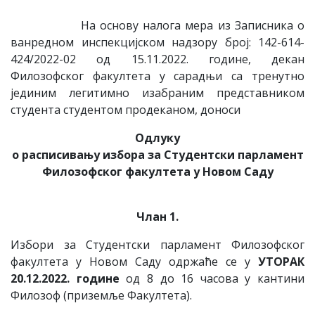
На основу налога мера из Записника о
ванредном инспекцијском надзору број: 142-614-
424/2022-02 од 15.11.2022. године, декан
Филозофског факултета у сарадњи са тренутно
јединим легитимно изабраним представником
студента студентом продеканом, доноси
Одлуку
о расписивању избора за Студентски парлaмент
Филозофског факултета у Новом Саду
Члан 1.
Избори за Студентски парламент Филозофског
факултета у Новом Саду одржаће се у
УТОРАК
20.12.2022. године
од 8 до 16 часова у кантини
Филозоф (приземље Факултета).