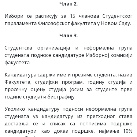
Члан 2.
Избори се расписују за 15 чланова Студентског
параламента Филозофског факултета у Новом Саду.
Члан 3.
Студентска организација и неформална група
студената подносе кандидатуре Изборној комисији
факултета.
Кандидатура садржи име и презиме студента, назив
Факултета, студијски програм, годину студија и
просечну оцену студија (осим за студенте прве
године студија) и биографију.
Уколико кандидатуру подноси неформална група
студената уз кандидатуру из претходног става
доставља се и списак са потписима подршке
кандидатури, као доказ подршке, најмање 10%