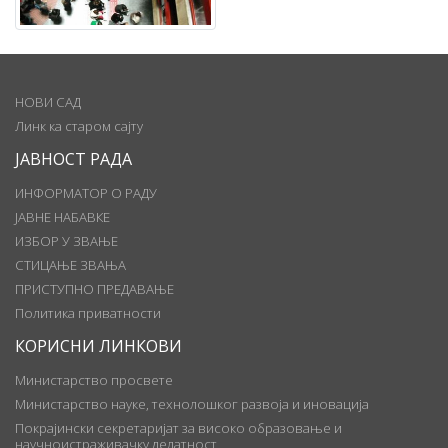
НОВИ САД
Линк ка старом сајту
ЈАВНОСТ РАДА
ИНФОРМАТОР О РАДУ
ЈАВНЕ НАБАВКЕ
ИЗБОР У ЗВАЊЕ
СТИЦАЊЕ ЗВАЊА
ПРИСТУПНО ПРЕДАВАЊЕ
Политика приватности
КОРИСНИ ЛИНКОВИ
Министарство просвете
Министарство науке, технолошког развоја и иновација
Покрајински секретаријат за високо образовање и
научноистраживачку делатност