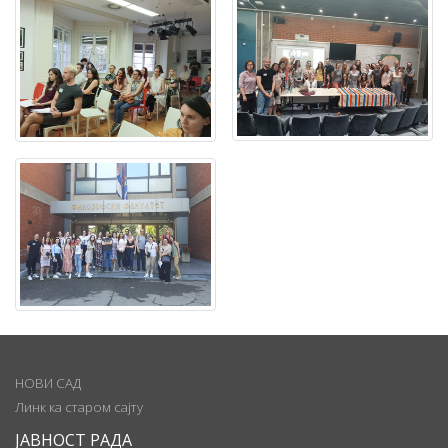
НОВИ САД
Линк ка старом сајту
ЈАВНОСТ РАДА