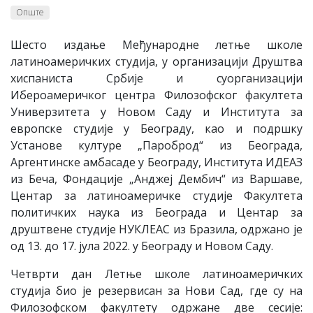
Опште
Шесто издање Међународне летње школе
латиноамеричких студија, у организацији Друштва
хиспаниста Србије и суорганизацији
Ибероамеричког центра Филозофског факултета
Универзитета у Новом Саду и Института за
европске студије у Београду, као и подршку
Установе културе „Пароброд“ из Београда,
Аргентинске амбасаде у Београду, Института ИДЕАЗ
из Беча, Фондације „Анджеј Дембич“ из Варшаве,
Центар за латиноамеричке студије Факултета
политичких наука из Београда и Центар за
друштвене студије НУКЛЕАС из Бразила, одржано је
од 13. до 17. јула 2022. у Београду и Новом Саду.
Четврти дан Летње школе латиноамеричких
студија био је резервисан за Нови Сад, где су на
Филозофском факултету одржане две сесије: