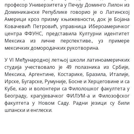
професор Универзитета у Печују Доминго Лилон из
Доминиканске Републике говорио је о Латинској
Америци кроз призму књижевности, док је Бојана
Ковачевић Петровић, управница Ибероамеричког
центра ФФУНС, представила Културни идентитет
Мексика из личне перспективе., уз примере
мексичких домородачких рукотворина.
У VI Међународној летњој школи латинoaмеричких
студија учествовало је 49 полазника из Србије,
Мексика, Аргентине, Костарике, Бразила, Италије,
Ирске, Бугарске, Румуније, Босне и Херцеговине и са
Кубе, као и волонтери са Филолошког факултета у
Београду, крагујевачког ФИЛУМ-а и Филозофског
факултета у Новом Саду. Радни језици су били
шпански и енглески.