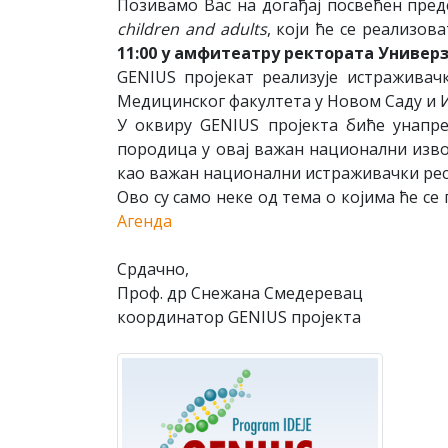
Позивамо Вас на догађај посвећен пре
children and adults
, који ће се реализо
11:00 у амфитеатру ректората Универ
GENIUS пројекат реализује истраживач
Медицинског факултета у Новом Саду и И
У оквиру GENIUS пројекта биће унапр
породица у овај важан национални изво
као важан национални истраживачки ресур
Ово су само неке од тема о којима ће с
Агенда
Срдачно,
Проф. др Снежана Смедеревац
координатор GENIUS пројекта