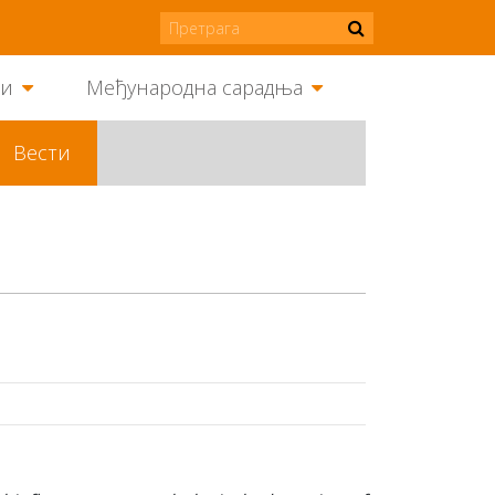
ми
Међународна сарадња
Вести