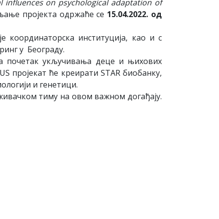
 influences on psychological adaptation of
ављање пројекта одржаће се
15.04.2022. од
е координаторска институција, као и с
ринг у Београду.
на почетак укључивања деце и њихових
US пројекат ће креирати STAR биобанку,
ологији и генетици.
аживачком тиму на овом важном догађају.