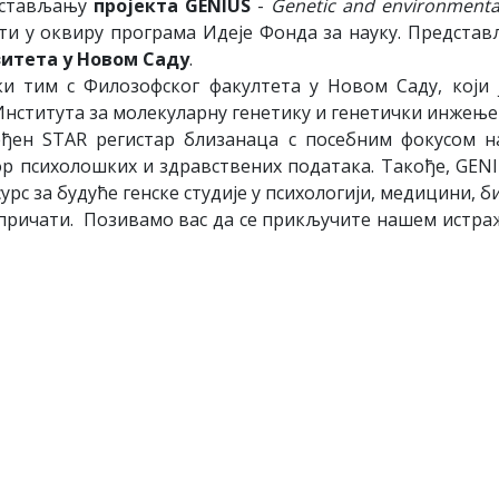
дстављању
пројекта GENIUS
-
Genetic and environmental
вати у оквиру програма Идеје Фонда за науку. Предст
зитета у Новом Саду
.
ки тим с Филозофског факултета у Новом Саду, који ј
нститута за молекуларну генетику и генетички инжење
еђен STAR регистар близанаца с посебним фокусом 
р психолошких и здравствених података. Такође, GENI
с за будуће генске студије у психологији, медицини, би
е причати. Позивамо вас да се прикључите нашем истр