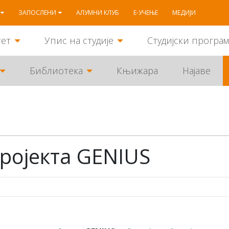
ЗАПОСЛЕНИ
АЛУМНИ КЛУБ
Е-УЧЕЊЕ
МЕДИЈИ
тет
Упис на студије
Студијски програ
Библиотека
Књижара
Најаве
ројекта GENIUS