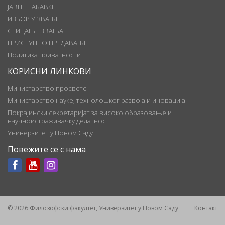
ЈАВНЕ НАБАВКЕ
ИЗБОР У ЗВАЊЕ
СТИЦАЊЕ ЗВАЊА
ПРИСТУПНО ПРЕДАВАЊЕ
Политика приватности
КОРИСНИ ЛИНКОВИ
Министарство просвете
Министарство науке, технолошког развоја и иновација
Покрајински секретаријат за високо образовање и
научноистраживачку делатност
Универзитет у Новом Саду
Повежите се с нама
© 2026 Филозофски факултет, Универзитет у Новом Саду
Контакт