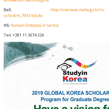
koreaemb.rs@mofa.go.kr
Веб:
http://overseas.mofa.go.kr/rs-
sr/brd/m_7941/list.do
ФБ:
Korean Embassy in Serbia
Тел: +381 11 3674 226