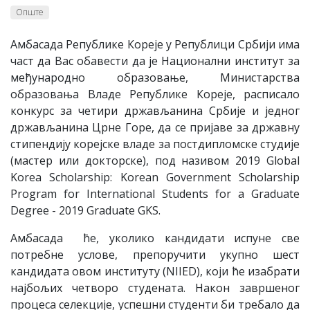
Опште
Амбасада Републике Кореје у Републици Србији има
част да Вас обавести да је Национални институт за
међународно образовање, Министарства
образовања Владе Републике Кореје, расписало
конкурс за четири држављанина Србије и једног
држављанина Црне Горе, да се пријаве за државну
стипендију корејске владе за постдипломске студије
(мастер или докторске), под називом 2019 Global
Korea Scholarship: Korean Government Scholarship
Program for International Students for a Graduate
Degree - 2019 Graduate GKS.
Амбасада ће, уколико кандидати испуне све
потребне услове, препоручити укупно шест
кандидата овом институту (NIIED), који ће изабрати
најбољих четворо студената. Након завршеног
процеса селекције, успешни студенти би требало да