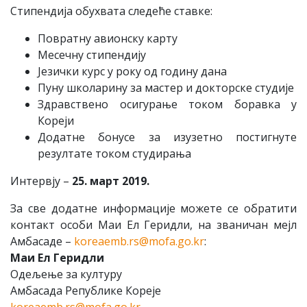
Стипендија обухвата следеће ставке:
Повратну авионску карту
Месечну стипендију
Језички курс у року од годину дана
Пуну школарину за мастер и докторске студије
Здравствено осигурање током боравка у
Кореји
Додатне бонусе за изузетно постигнуте
резултате током студирања
Интервју –
25. март 2019.
За све додатне информације можете се обратити
контакт особи Маи Ел Геридли, на званичан мејл
Амбасаде –
koreaemb.rs@mofa.go.kr
:
Маи Ел Геридли
Одељење за културу
Амбасада Републике Кореје