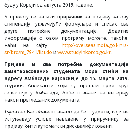
буду у Кореји од августа 2019. године.
У прилогу се налази приручник за пријаву за ову
стипендију, укључујући формуларе и списак све
друге потребне документације. Додатне
информације о овом програму можете, такође,
наћи на сајту
http://overseas.mofa.go.kr/rs-
sr/brd/m_7941/list.do
и
www.studyinkorea.go.kr
.
Пријава и сва потребна документација
заинтересованих студената мора стићи на
адресу Амбасаде најкасније
до 15. марта 2019.
године
.
Апликанти који су прошли први круг
селекције у Амбасади, биће позвани на интервју
након прегледаних докумената.
Љубазно Вас обавештавамо да ће студенти, који не
испуњавају услове наведене у приручнику за
пријаву, бити аутоматски дисквалификовани.