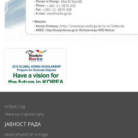
НОВИ САД
Линк ка старом сајту
ЈАВНОСТ РАДА
ИНФОРМАТОР О РАДУ