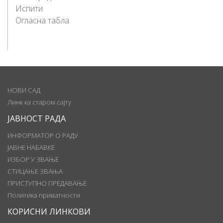
Испити
Огласна табла
НОВИ САД
Линк ка старом сајту
ЈАВНОСТ РАДА
ИНФОРМАТОР О РАДУ
ЈАВНЕ НАБАВКЕ
ИЗБОР У ЗВАЊЕ
СТИЦАЊЕ ЗВАЊА
ПРИСТУПНО ПРЕДАВАЊЕ
Политика приватности
КОРИСНИ ЛИНКОВИ