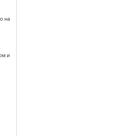
о на
ом и