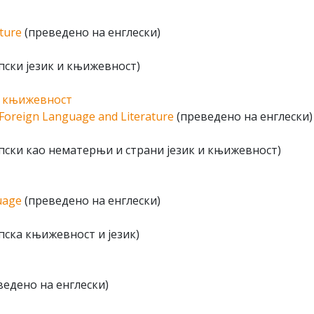
ture
(преведено на енглески)
ски језик и књижевност)
и књижевност
 Foreign Language and Literature
(преведено на енглески)
ски као нематерњи и страни језик и књижевност)
uage
(преведено на енглески)
ска књижевност и језик)
ведено на енглески)