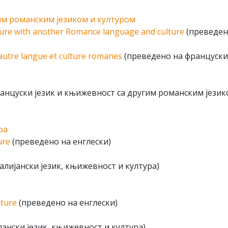
им романским језиком и културом
ture with another Romance language and culture
(преведен
 autre langue et culture romanes
(преведено на француски
нцуски језик и књижевност са другим романским језик
ра
ure
(преведено на енглески)
лијански језик, књижевност и култура)
ature
(преведено на енглески)
нски језик, књижевност и култура)