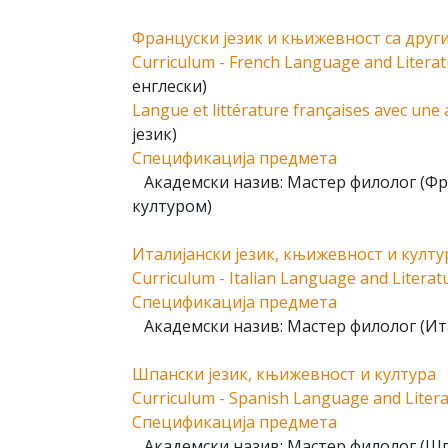
Француски језик и књижевност са друг
Curriculum - French Language and Litera
енглески)
Langue et littérature françaises avec une
језик)
Спецификација предмета
Академски назив: Мастер филолог (Фра
културом)
Италијански језик, књижевност и култу
Curriculum - Italian Language and Literat
Спецификација предмета
Академски назив: Мастер филолог (Ита
Шпански језик, књижевност и култура
Curriculum - Spanish Language and Liter
Спецификација предмета
Академски назив: Мастер филолог (Шпа