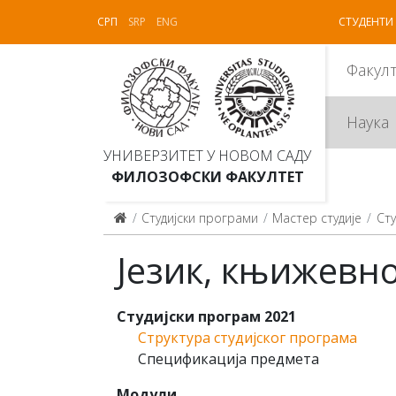
СРП
SRP
ENG
СТУДЕНТИ
Факул
Наука
УНИВЕРЗИТЕТ У НОВОМ САДУ
ФИЛОЗОФСКИ ФАКУЛТЕТ
Студијски програми
Мастер студије
Сту
Језик, књижевно
Студијски програм 2021
Структура студијског програма
Спецификација предмета
Модули