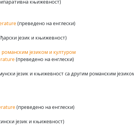
омпаративна књижевност)
erature
(преведено на енглески)
ђарски језик и књижевност)
м романским језиком и културом
erature
(преведено на енглески)
унски језик и књижевност са другим романским језико
erature
(преведено на енглески)
ински језик и књижевност)