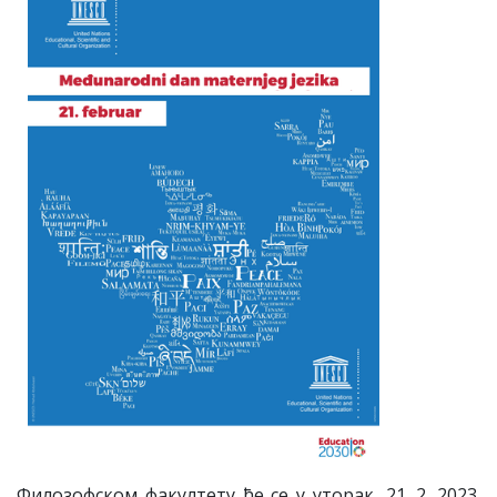
Филозофском факултету ће се у уторак, 21. 2. 2023.