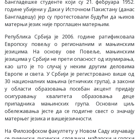
бангладешке студенте који су 21. фебруара 1952.
године убијени у Даки у Источном Пакистану (данас
Бангладешу) јер су протестовали будући да њихов
матерњи језик није проглашен матерњим.
Република Србија је 2006. године ратификовала
Европску повељу о регионалним и мањинским
језицима. На основу ове Повеље, мањинским
језицима у Србији не прети опасност од изумирања,
као што је то случај у неким другим деловима
Европе и света. У Србији је регистровано више од
30 националних мањина (етничких група), а закони
у области образовања посебан акцент придају
осигуравању квалитета образовања деце
припадника мањинских група. Основни циљ
обележавања јесте да се подигне свест о значају
матерњег језика и вишејезичности.
На Филозофском факултету у Новом Саду изучавају
се румунски, русински, словачки, мађарски и српски