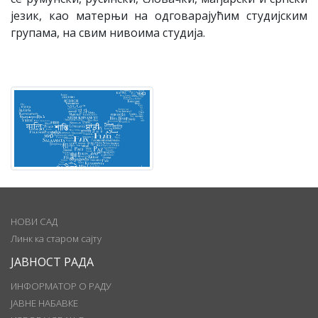
језик, као матерњи на одговарајућим студијским
групама, на свим нивоима студија.
НОВИ САД
Линк ка старом сајту
ЈАВНОСТ РАДА
ИНФОРМАТОР О РАДУ
ЈАВНЕ НАБАВКЕ