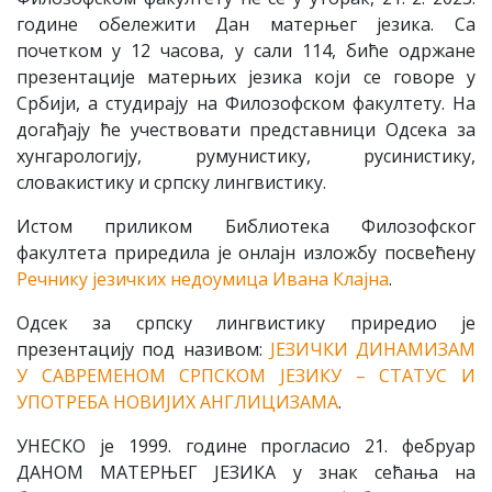
године обележити Дан матерњег језика. Са
почетком у 12 часова, у сали 114, биће одржане
презентације матерњих језика који се говоре у
Србији, а студирају на Филозофском факултету. На
догађају ће учествовати представници Одсека за
хунгарологију, румунистику, русинистику,
словакистику и српску лингвистику.
Истом приликом Библиотека Филозофског
факултета приредила је онлајн изложбу посвећену
Речнику језичких недоумица Ивана Клајна
.
Одсек за српску лингвистику приредио је
презентацију под називом:
ЈЕЗИЧКИ ДИНАМИЗАМ
У САВРЕМЕНОМ СРПСКОМ ЈЕЗИКУ – СТАТУС И
УПОТРЕБА НОВИЈИХ АНГЛИЦИЗАМА
.
УНЕСКО је 1999. године прогласио 21. фебруар
ДАНОМ МАТЕРЊЕГ ЈЕЗИКА у знак сећања на