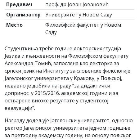
Предавач
проф. др Јован Јовановић
Организатор
Универзитет у Новом Саду
Место
Филозофски факултет у Новом
Саду
Студенткиња треће године докторских студија
Језика и књижевности на Филозофском факултету
Александра Томић, запослена као лекторка за
српски језик на Институту за словенске филологије
Јагелонског универзитета у Кракову, у Пољској,
недавно је добила награду “за дидактички
допринос у 2015/2016. академској години и за
остварене високе резултате у студентској
евалуацији”.
Награду додељује Јагелонски универзитет, односно
ректор Јагелонског универзитета једном годишње
за претходну академску годину, на основу пољског