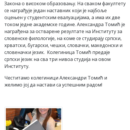
Закона о високом образовању. На сваком факултету
се награђује један наставник који је најбоље
оцењен у студентским евалуацијама, а има их две
током једне академске године. Александра Томић је
награђена за остварене резултате на Институту за
словенске филологије, на коме се студирају српски,
хрватски, бугарски, чешки, словачки, македонски и
словеначки језик. Колегиница Томић предаје
српски језик на сва три нивоа студија на овом
Институту.
Честитамо колегиници Александри Томић и
желимо јој да настави са успешним радом!