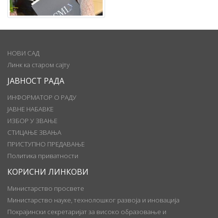
НОВИ САД
Линк ка старом сајту
ЈАВНОСТ РАДА
ИНФОРМАТОР О РАДУ
ЈАВНЕ НАБАВКЕ
ИЗБОР У ЗВАЊЕ
СТИЦАЊЕ ЗВАЊА
ПРИСТУПНО ПРЕДАВАЊЕ
Политика приватности
КОРИСНИ ЛИНКОВИ
Министарство просвете
Министарство науке, технолошког развоја и иновација
Покрајински секретаријат за високо образовање и