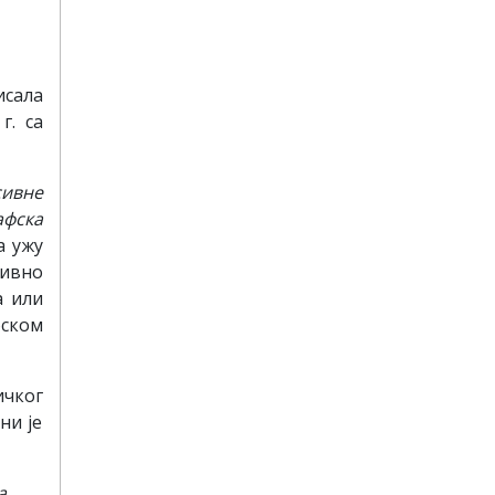
исала
г. са
сивне
афска
а ужу
тивно
а или
фском
ичког
ни је
а
.