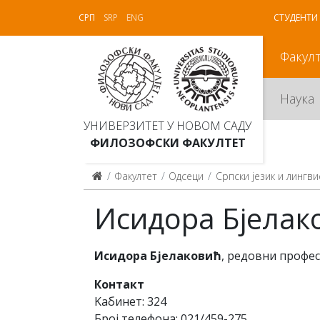
СРП
SRP
ENG
СТУДЕНТИ
Факул
Наука
УНИВЕРЗИТЕТ У НОВОМ САДУ
ФИЛОЗОФСКИ ФАКУЛТЕТ
Факултет
Одсеци
Српски језик и лингви
Исидора Бјелак
Исидора Бјелаковић
, редовни профе
Контакт
Kабинет: 324
Број телефона: 021/459-275