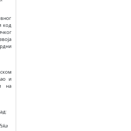
евног
и код
ичког
звоја
ардни
јском
као и
и на
ад:
fska