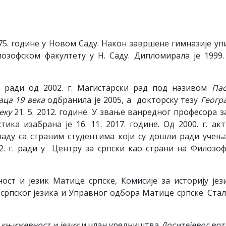
975. године у Новом Саду. Након завршене гимназије уп
озофском факултету у Н. Саду. Дипломирала је 1999. 
у ради од 2002. г. Магистарски рад под називом
Па
аца 19 века
одбранила је 2005, а докторску тезу
Геогр
еку
21. 5. 2012. године. У звање ванредног професора з
ика изабрана је 16. 11. 2017. године. Од 2000. г. ак
раду са страним студентима који су дошли ради учењ
02. г. ради у Центру за српски као страни на Филозо
т и језик Матице српске, Комисије за историју јез
српског језика и Управног одбора Матице српске. Стал
 књижевност и језик
и члан уредништва
Доситејевог врт