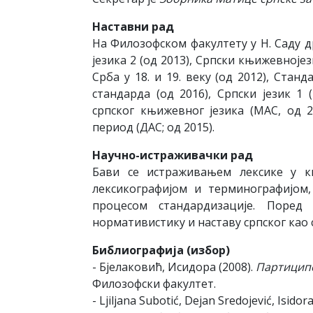
Наставни
рад
На Филозофском факултету у Н. Саду 
језика 2 (од 2013), Српски књижевнојез
Срба у 18. и 19. веку (од 2012), Станд
стандарда (од 2016), Српски језик 1
српског књижевног језика (МАС, од 2
период (ДАС; од 2015).
Научно-истраживачки рад
Бави се истраживањем лексике у књ
лексикографијом и терминографијом,
процесом стандардизације. Поред
нормативистику и наставу српског као 
Библиографија (избор)
- Бјелаковић, Исидора (2008).
Партиципс
Филозофски факултет.
- Ljiljana Subotić, Dejan Sredojević, Isidor