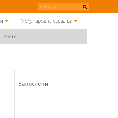
ми
Међународна сарадња
Вести
Запослени