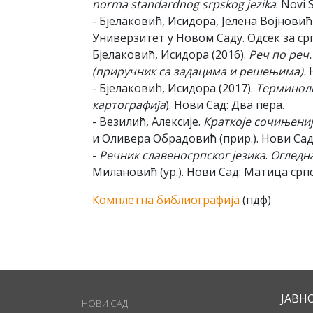
norma standardnog srpskog jezika
. Novi 
- Бјелаковић, Исидора, Јелена Војновић 
Универзитет у Новом Саду. Oдсек за срп
Бјелаковић, Исидора (2016).
Реч по реч.
(приручник са задацима и решењима).
Н
- Бјелаковић, Исидора (2017).
Терминолиг
картографија
). Нови Сад: Два пера.
- Везилић, Алексије.
Краткоје сочињениј
и Оливера Обрадовић (прир.). Нови Сад:
-
Речник славеносрпског језика
.
Огледна
Милановић (ур.). Нови Сад: Матица српск
Комплетна библиографија
(пдф)
ЈАВН
НОВИ САД