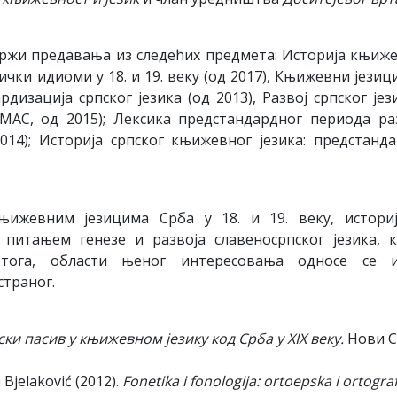
држи предавања из следећих предмета: Историја књиж
ички идиоми у 18. и 19. веку (од 2017), Књижевни језиц
ардизација српског језика (од 2013), Развој српског јез
 (МАС, од 2015); Лексика предстандардног периода ра
014); Историја српског књижевног језика: предстанд
ижевним језицима Срба у 18. и 19. веку, истори
 питањем генезе и развоја славеносрпског језика, 
 тога, области њеног интересовања односе се 
страног.
ки пасив у књижевном језику код Срба у
XIX
веку.
Нови С
a Bjelaković (2012).
Fonetika i fonologija:
о
rtoepska i ortogra