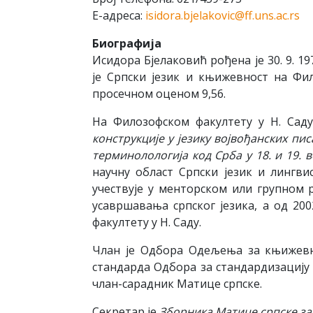
Е-адреса:
isidora.bjelakovic@ff.uns.ac.rs
Биографија
Исидора Бјелаковић рођена је 30. 9. 1
је Српски језик и књижевност на Фил
просечном оценом 9,56.
На Филозофском факултету у Н. Сад
конструкције у језику војвођанских пис
терминолологија код Срба у 18. и 19. в
научну област Српски језик и лингвист
учествује у менторском или групном 
усавршавања српског језика, а од 20
факултету у Н. Саду.
Члан је Одбора Одељења за књижевнос
стандарда Одбора за стандардизацију 
члан-сарадник Матице српске.
Секретар је
Зборника Матице српске за