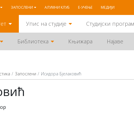
ЗАПОСЛЕНИ
АЛУМНИ КЛУБ
Е-УЧЕЊЕ
МЕДИЈИ
тет
Упис на студије
Студијски програ
Библиотека
Књижара
Најаве
стика
Запослени
Исидора Бјелаковић
овић
сор