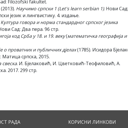
Sad: Filozofski fakultet.
(2013).
Научимо српски 1 (
Let's learn serbian 1)
. Нови Сад
ски језик и лингвистику. 4. издање.
 Култура говора и норма стандардног српског језика
ови Сад: Два пера. 96 стр.
оја код Срба у 18. и 19. веку
(
математичка географија и
е о проватних и публичних дјелах
(1785). Исидора Бјела
 Матица српска, 2015.
 свеска
. И. Бјелаковић, И. Цветковић-Теофиловић, А.
а. 2017. 299 стр.
ОСТ РАДА
КОРИСНИ ЛИНКОВИ