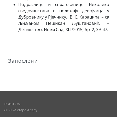
Подраслице и справљенице. Неколико
сведочанстава о положају девојчица у
Дубровнику у Рјечнику... В. С. Караџића. – са
Љиљаном Пешикан Љуштановић. –
Детињство, Нови Сад, XLI/2015, бр. 2, 39-47.
Запослени
НОВИ САД
Линк ка старом сајту