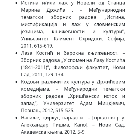
Истина и/или лаж у Новели од Станца
Марина Држића . – Међунарнодни
тематски зборник радова „Истина,
мистификација и лаж у словненским
језицима, књижевности и култури”,
Унивезитет Климент Охридски, Софија,
2011, 615-619.
Лаза Костић и барокна књижевност. –
Зборник радова „У спомен на Лазу Костића
(1841-2011)”, Филозофски факултет, Нови
Сад, 2011, 129-134.
Koдови различитих култура у Држићевим
комедијама. – Међународни тематски
зборник радова „Хришћански исток и
запад”, Универзитет Адам Мицкјевич,
Познањ, 2012, 515-525.
Насиље, циркус, парадокс. – [предговор у:
Александар Тишма, Капо]. – Нови Сад,
Академска књига, 2012, 5-9.