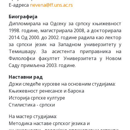
Е-адреса
nevena@ff.uns.ac.rs
Биографија
Дипломирала на Одсеку за српску књижевност
1998. године, магистрирала 2008, а докторирала
2014. Од 2000. до 2002. године радила као лектор
за српски језик на Западном универзитету у
Темишвару. За асистента приправника на
Филолофки факултет Универзитета у Новом
Саду примљена 2003. године.
Нaстaвни рaд
Држи следеће курсеве на основним студијама:
Књижевност ренесансе и барока
Историја српске културе
Стилистика - српски
На мастер студијама:
Методика наставе српског језика и