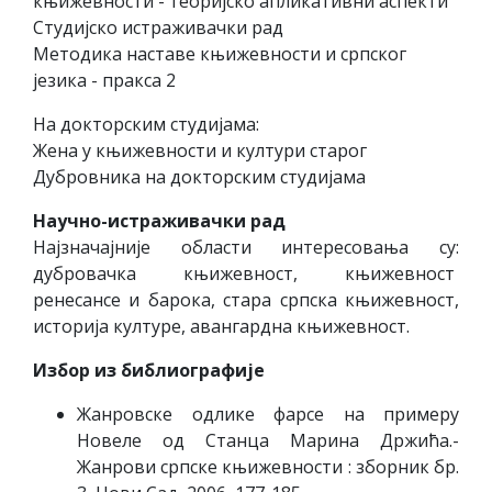
књижевности - теоријско апликативни аспекти
Студијско истраживачки рад
Методика наставе књижевности и српског
језика - пракса 2
На докторским студијама:
Жена у књижевности и култури старог
Дубровника на докторским студијама
Нaучнo-истрaживaчки рaд
Најзначајније области интересовања су:
дубровачка књижевност, књижевност
ренесансе и барока, стара српска књижевност,
историја културе, авангардна књижевност.
Избор из библиографије
Жанровске одлике фарсе на примеру
Новеле од Станца Марина Држића.-
Жанрови српске књижевности : зборник бр.