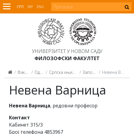
СРП
SRP
ENG
УНИВЕРЗИТЕТ У НОВОМ САДУ
ФИЛОЗОФСКИ ФАКУЛТЕТ
Факултет
Одсеци
Српска књижевност
Запослени
Невена Варница
Невена Варница
Невена Варница
, редовни професор
Контакт
Кабинет 315/3
Број телефона 4853967