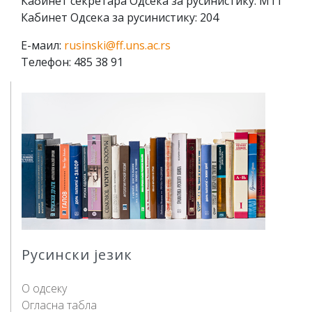
Кабинет секретара Одсека за русинистику: М11
Кабинет Одсека за русинистику: 204
Е-маил:
rusinski@ff.uns.ac.rs
Телефон: 485 38 91
Русински језик
О одсеку
Огласна табла