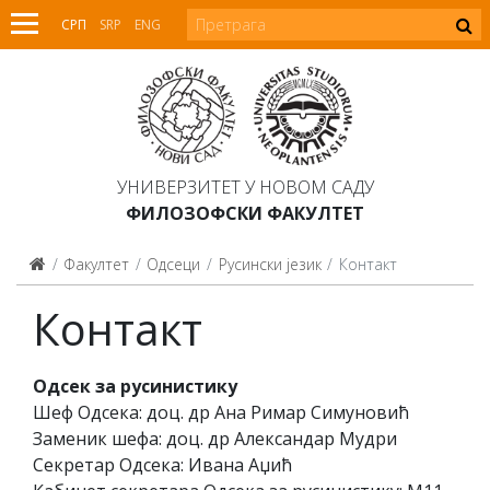
СРП
SRP
ENG
УНИВЕРЗИТЕТ У НОВОМ САДУ
ФИЛОЗОФСКИ ФАКУЛТЕТ
Факултет
Одсеци
Русински језик
Контакт
Контакт
Одсек за русинистику
Шеф Одсека: доц. др Ана Римар Симуновић
Заменик шефа: доц. др Александар Мудри
Секретар Одсека: Ивана Аџић