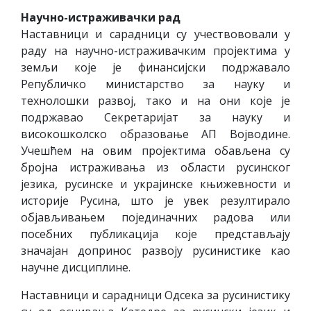
Научно-истраживачки рад
Наставници и сарадници су учествововали у
раду на научно-истраживачким пројектима у
земљи које је финансијски подржавало
Републичко министарство за науку и
технолошки развој, тако и на они које је
подржавао Секретаријат за науку и
високошколско образовање АП Војводине.
Учешћем на овим пројектима обављена су
бројна истраживања из области русинског
језика, русинске и украјинске књижевности и
историје Русина, што је увек резултирало
објављивањем појединачних радова или
посебних публикација које представљају
значајан допринос развоју русинистике као
научне дисциплине.
Наставници и сарадници Одсека за русинистику