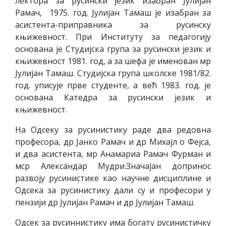
лектора за русински језик изабран Јулијан
Рамач, 1975. год. Јулијан Тамаш је изабран за
асистента-приправника за русинску
књижевност. При Институту за педагогију
основана је Студијска група за русински језик и
књижевност 1981. год, а за шефа је именован мр
Јулијан Тамаш. Студијска група школске 1981/82.
год. уписује прве студенте, а већ 1983. год. је
основана Катедра за русински језик и
књижевност.
На Одсеку за русинистику раде два редовна
професора, др Јанко Рамач и др Михајл о Фејса,
и два асистента, мр Анамариа Рамач Фурман и
мср Александар Мудри.Значајан допринос
развоју русинистике као научне дисциплине и
Одсека за русинистику дали су и професори у
пензији др Јулијан Рамач и др Јулијан Тамаш.
Одсек за русиннистику има богату русинистичку