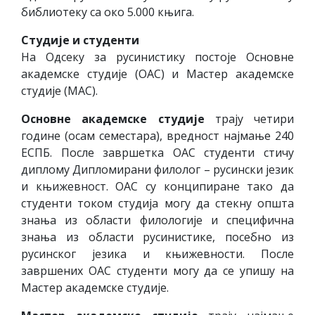
библиотеку са око 5.000 књига.
Студије и студенти
На Одсеку за русинистику постоје Основне
академске студије (ОАС) и Мастер академске
студије (МАС).
Основне академске студије
трају четири
године (осам семестара), вредност најмање 240
ЕСПБ. После завршетка ОАС студенти стичу
диплому Дипломирани филолог – русински језик
и књижевност. ОАС су конципиране тако да
студенти током студија могу да стекну општа
знања из области филологије и специфична
знања из области русинистике, посебно из
русинског језика и књижевности. После
завршених ОАС студенти могу да се упишу на
Мастер академске студије.