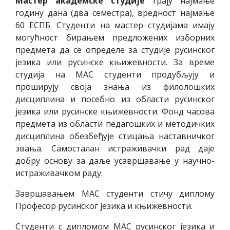
Мастер академске студије
трају најмање
годину дана (два семестра), вредност најмање
60 ЕСПБ. Студенти на мастер студијама имају
могућност бирањем предложених изборних
предмета да се определе за студије русинског
језика или русинске књижевности. За време
студија на МАС студенти продубљују и
проширују своја знања из филолошких
дисциплина и посебно из области русинског
језика или русинске књижевности. Фонд часова
предмета из области педагошких и методичких
дисциплина обезбеђује стицања наставничког
звања. Самосталан истраживачки рад даје
добру основу за даље усавршавање у научно-
истраживачком раду.
Завршавањем МАС студенти стичу диплому
Професор русинског језика и књижевности.
Студенти с дипломом МАС русинског језика и