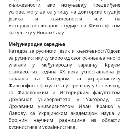
књижевности, ако испуњавају предвиђене
услове, могу да се упишу на докторске студије
језика и књижевности или на
интердисциплинарне студије на Филозофском
факултету у Новом Саду.
Међународна сарадња
Катедра за русински језик и књижевност/Одсек
за русинистику су скоро од свог оснивања много
улагали у међународну сарадњу. Крајем
осамдесетих година ХХ века успостављена је
сарадња са Катедром за украјинистику
Филозофског факултета у Прешову у Словачкој,
са Филолошким и Историјским факултетом
Државног универзитета у Ужгороду, са
Државним универзитетом Иван Франко у
Лавову, са Украјинском академијом наука и
бројним научним радницима из области
русинистике и украјинистике .