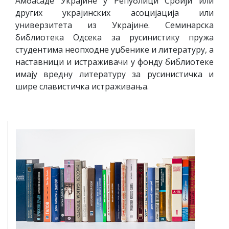
Амбасаде Украјине у Републици Србији или
других украјинских асоцијација или
универзитета из Украјине. Семинарска
библиотека Одсека за русинистику пружа
студентима неопходне уџбенике и литературу, а
наставници и истраживачи у фонду библиотеке
имају вредну литературу за русинистичка и
шире славистичка истраживања.