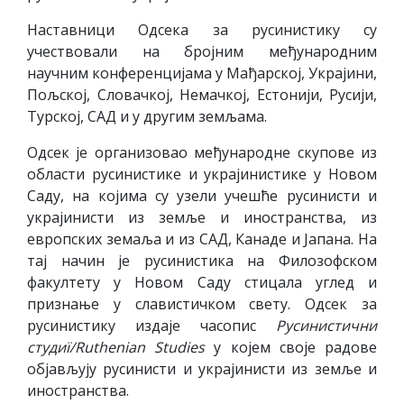
Наставници Одсека за русинистику су
учествовали на бројним међународним
научним конференцијама у Мађарској, Украјини,
Пољској, Словачкој, Немачкој, Естонији, Русији,
Турској, САД и у другим земљама.
Одсек је организовао међународне скупове из
области русинистике и украјинистике у Новом
Саду, на којима су узели учешће русинисти и
украјинисти из земље и иностранства, из
европских земаља и из САД, Канаде и Јапана. На
тај начин је русинистика на Филозофском
факултету у Новом Саду стицала углед и
признање у славистичком свету. Одсек за
русинистику издаје часопис
Русинистични
студи
ї
/
Ruthenian Studies
у којем своје радове
објављују русинисти и украјинисти из земље и
иностранства.