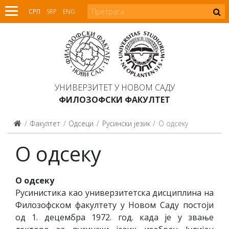
СРП
SRP
ENG
УНИВЕРЗИТЕТ У НОВОМ САДУ
ФИЛОЗОФСКИ ФАКУЛТЕТ
Факултет
Одсеци
Русински језик
О одсеку
О одсеку
О одсеку
Русинистика као универзитетска дисциплина на
Филозофском факултету у Новом Саду постоји
од 1. децембра 1972. год. када је у звање