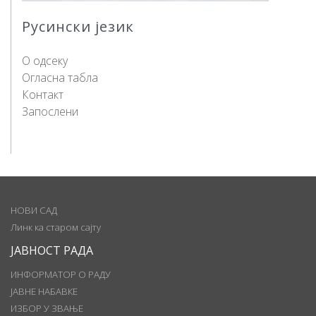
Русински језик
О одсеку
Огласна табла
Контакт
Запослени
НОВИ САД
Линк ка старом сајту
ЈАВНОСТ РАДА
ИНФОРМАТОР О РАДУ
ЈАВНЕ НАБАВКЕ
ИЗБОР У ЗВАЊЕ