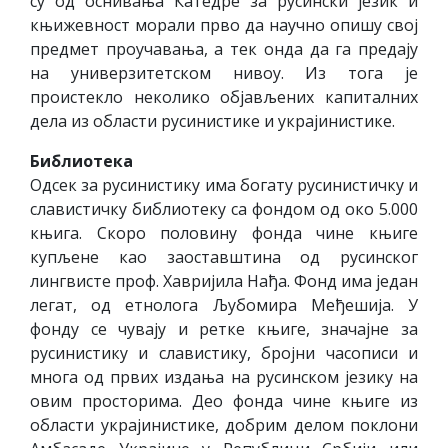
су од оснивања Катедре за русински језик и
књижевност морали прво да научно опишу свој
предмет проучавања, а тек онда да га предају
на универзитетском нивоу. Из тога је
проистекло неколико објављених капиталних
дела из области русинистике и украјинистике.
Библиотека
Одсек за русинистику има богату русинистичку и
славистичку библиотеку са фондом од око 5.000
књига. Скоро половину фонда чине књиге
купљене као заоставштина од русинског
лингвисте проф. Хавријила Нађа. Фонд има један
легат, од етнолога Љубомира Међешија. У
фонду се чувају и ретке књиге, значајне за
русинистику и славистику, бројни часописи и
многа од првих издања на русинском језику на
овим просторима. Део фонда чине књиге из
области украјинистике, добрим делом поклони