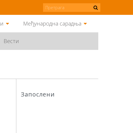
ми
Међународна сарадња
Вести
Запослени