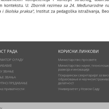
m kontekstu. U:
Zbornik rezimea sa 24. Međunarodne n
 i školska praksa”,
Institut za pedagoška istraživanja, Beo
ОСТ РАДА
КОРИСНИ ЛИНКОВИ
МАТОР О РАДУ
Министарство просвете
НАБАВКЕ
Министарство науке, технолошк
развоја и иновација
 У ЗВАЊЕ
Покрајински секретаријат за ви
ЊЕ ЗВАЊА
образовање и научноистражива
УПНО ПРЕДАВАЊЕ
делатност
ка приватности
Универзитет у Новом Саду
ду