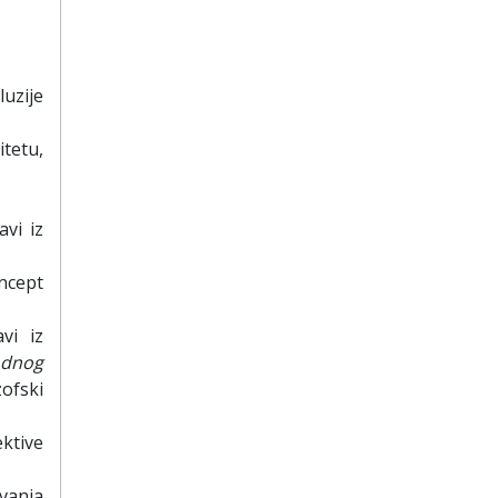
luzije
itetu,
avi iz
ncept
vi iz
odnog
zofski
ktive
vanja