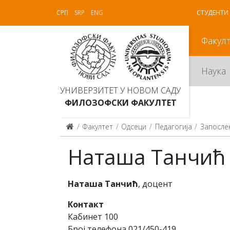
СРП
SRP
ENG
СТУДЕНТИ
Факул
Наука
УНИВЕРЗИТЕТ У НОВОМ САДУ
ФИЛОЗОФСКИ ФАКУЛТЕТ
Факултет
Одсеци
Педагогија
Запосле
Наташа Танчић
Наташа Танчић
, доцент
Контакт
Кабинет 100
Број телефона 021/450-419