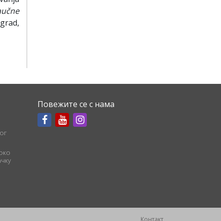
aučne
grad,
Повежите се с нама
ог
соко
чку
Контакт