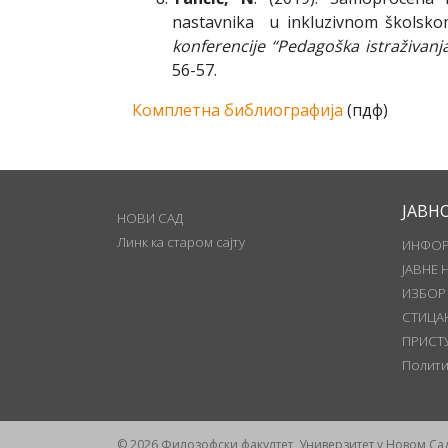
nastavnika u inkluzivnom školsko
konferencije “Pedagoška istraživanja
56-57.
Комплетна библиографија
(пдф)
ЈАВН
НОВИ САД
Линк ка старом сајту
ИНФОР
ЈАВНЕ 
ИЗБОР
СТИЦА
ПРИСТ
Полити
© 2026 Филозофски факултет, Универзитет у Новом Са