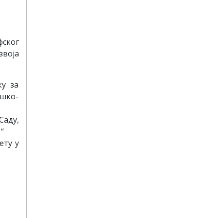
фског
звоја
ку за
ошко-
Саду,
“
ету у