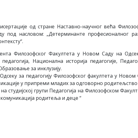
дисертације од стране Наставно-научног већа Филозо
ду под насловом: „Детерминанте професионалног ра
нтексту“.
тента Филозофског Факултета у Новом Саду на Одсе
педагогија, Национална историја педагогије, Педаг
бразовање за инклузију.
Одсеку за педагогију Филозофског факултета у Новом 
икације у припреми младих за одговорно родитељство 
на студијској групи Педагогија на Филозофском Факулт
 комуникација родитеља и деце “