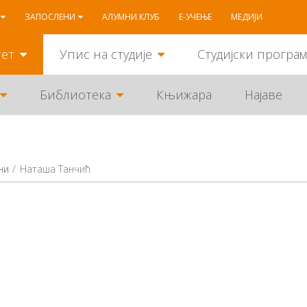
ЗАПОСЛЕНИ
АЛУМНИ КЛУБ
Е-УЧЕЊЕ
МЕДИЈИ
тет
Упис на студије
Студијски програ
Библиотека
Књижара
Најаве
ни
Наташа Танчић