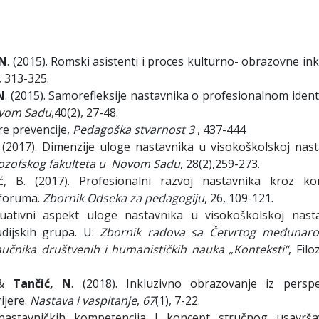
 N
. (2015). Romski asistenti i proces kulturno- obrazovne ink
, 313-325.
N
. (2015). Samorefleksije nastavnika o profesionalnom ident
Novom Sadu
,40(2), 27-48.
ere prevencije,
Pedagoška stvarnost 3
, 437-444
. (2017). Dimenzije uloge nastavnika u visokoškolskoj nast
lozofskog fakulteta u Novom Sadu
, 28(2),259-273.
, B. (2017). Profesionalni razvoj nastavnika kroz ko
 foruma.
Zbornik Odseka za pedagogiju
, 26, 109-121.
aluativni aspekt uloge nastavnika u visokoškolskoj nasta
udijskih grupa. U:
Zbornik radova sa Četvrtog međunar
aučnika društvenih i humanističkih nauka „Konteksti“
, Filo
, &
Tančić, N
. (2018). Inkluzivno obrazovanje iz perspe
ijere.
Nastava i vaspitanje
,
67
(1), 7-22.
nastavničkih kompetencija I koncept stručnog usavrša