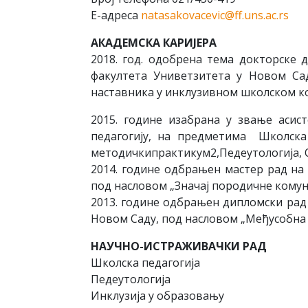
Е-адреса
natasakovacevic@ff.uns.ac.rs
АКАДЕМСКА КАРИЈЕРА
2018. год. одобрена тема докторске 
факултета Униветзитета у Новом Са
наставника у инклузивном школском ко
2015. године изабрана у звање асис
педагогију, на предметима Школска 
методичкипрактикум2,Педеутологија, О
2014. године одбрањен мастер рад на 
под насловом „Значај породичне комун
2013. године одбрањен дипломски рад 
Новом Саду, под насловом „Међусобна
НАУЧНО-ИСТРАЖИВАЧКИ РАД
Школска педагогија
Педеутологија
Инклузија у образовању