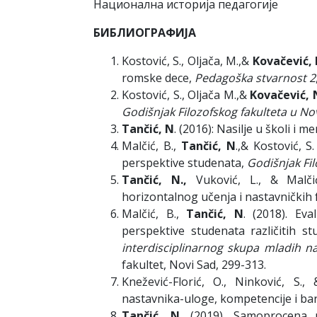
Национална историја педагогије
БИБЛИОГРАФИЈА
Kostović, S., Oljača, M.,&
Kovačević,
romske dece,
Pedagoška stvarnost 2
Kostović, S., Oljača M.,&
Kovačević, 
Godišnjak Filozofskog fakulteta u 
Tančić, N
. (2016): Nasilje u školi i m
Malčić, B.,
Tančić, N
.,& Kostović, S
perspektive studenata,
Godišnjak Fi
Tančić, N.,
Vuković, L., & Malčić
horizontalnog učenja i nastavničkih
Malčić, B.,
Tančić, N
. (2018). Ev
perspektive studenata različitih st
interdisciplinarnog skupa mladih n
fakultet, Novi Sad, 299-313.
Knežević-Florić, O., Ninković, S.
nastavnika-uloge, kompetencije i bar
Tančić, N
. (2019). Samoprocena 