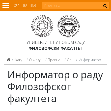
СРП
SRP
ENG
УНИВЕРЗИТЕТ У НОВОМ САДУ
ФИЛОЗОФСКИ ФАКУЛТЕТ
Факултет
О Факултету
Правна акта
Општа
Информатор о раду
Информатор о раду
Филозофског
факултета