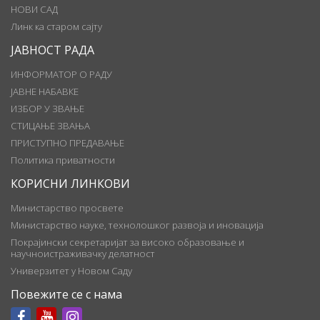
НОВИ САД
Линк ка старом сајту
ЈАВНОСТ РАДА
ИНФОРМАТОР О РАДУ
ЈАВНЕ НАБАВКЕ
ИЗБОР У ЗВАЊЕ
СТИЦАЊЕ ЗВАЊА
ПРИСТУПНО ПРЕДАВАЊЕ
Политика приватности
КОРИСНИ ЛИНКОВИ
Министарство просвете
Министарство науке, технолошког развоја и иновација
Покрајински секретаријат за високо образовање и
научноистраживачку делатност
Универзитет у Новом Саду
Повежите се с нама