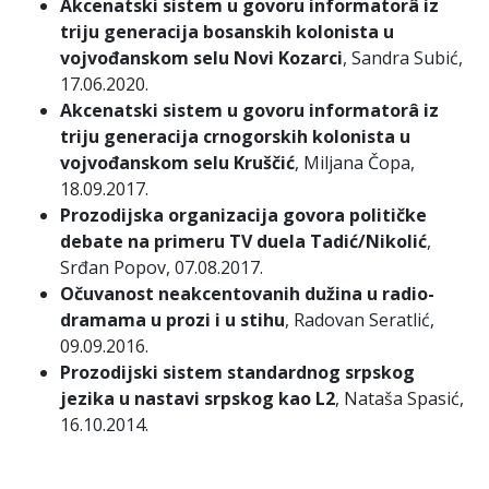
Akcenatski sistem u govoru informatorâ iz
triju generacija bosanskih kolonista u
vojvođanskom selu Novi Kozarci
, Sandra Subić,
17.06.2020.
Akcenatski sistem u govoru informatorâ iz
triju generacija crnogorskih kolonista u
vojvođanskom selu Kruščić
, Miljana Čopa,
18.09.2017.
Prozodijska organizacija govora političke
debate na primeru TV duela Tadić/Nikolić
,
Srđan Popov, 07.08.2017.
Očuvanost neakcentovanih dužina u radio-
dramama u prozi i u stihu
, Radovan Seratlić,
09.09.2016.
Prozodijski sistem standardnog srpskog
jezika u nastavi srpskog kao L2
, Nataša Spasić,
16.10.2014.