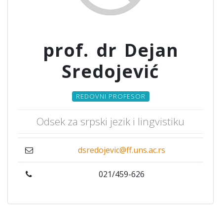
prof. dr Dejan
Sredojević
REDOVNI PROFESOR
Odsek za srpski jezik i lingvistiku
dsredojevic@ff.uns.ac.rs
021/459-626