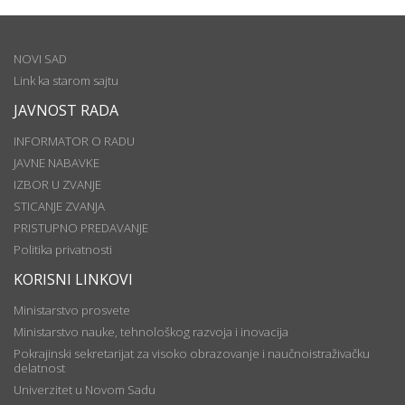
NOVI SAD
Link ka starom sajtu
JAVNOST RADA
INFORMATOR O RADU
JAVNE NABAVKE
IZBOR U ZVANJE
STICANJE ZVANJA
PRISTUPNO PREDAVANJE
Politika privatnosti
KORISNI LINKOVI
Ministarstvo prosvete
Ministarstvo nauke, tehnološkog razvoja i inovacija
Pokrajinski sekretarijat za visoko obrazovanje i naučnoistraživačku
delatnost
Univerzitet u Novom Sadu