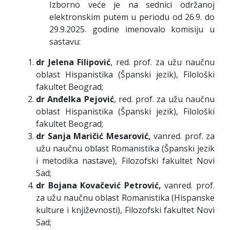
Izborno veće je na sednici održanoj
elektronskim putem u periodu od 26.9. do
29.9.2025. godine imenovalo komisiju u
sastavu:
dr Jelena Filipović
, red. prof. za užu naučnu
oblast Hispanistika (Španski jezik), Filološki
fakultet Beograd;
dr Anđelka Pejović
, red. prof. za užu naučnu
oblast Hispanistika (Španski jezik), Filološki
fakultet Beograd;
dr Sanja Maričić Mesarović,
vanred. prof. za
užu naučnu oblast Romanistika (Španski jezik
i metodika nastave), Filozofski fakultet Novi
Sad;
dr Bojana Kovačević Petrović,
vanred. prof.
za užu naučnu oblast Romanistika (Hispanske
kulture i književnosti), Filozofski fakultet Novi
Sad;