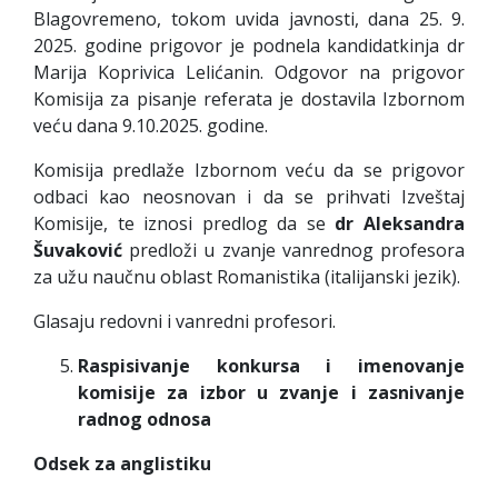
Blagovremeno, tokom uvida javnosti, dana 25. 9.
2025. godine prigovor je podnela kandidatkinja dr
Marija Koprivica Lelićanin. Odgovor na prigovor
Komisija za pisanje referata je dostavila Izbornom
veću dana 9.10.2025. godine.
Komisija predlaže Izbornom veću da se prigovor
odbaci kao neosnovan i da se prihvati Izveštaj
Komisije, te iznosi predlog da se
dr Aleksandra
Šuvaković
predloži u zvanje vanrednog profesora
za užu naučnu oblast Romanistika (italijanski jezik).
Glasaju redovni i vanredni profesori.
Raspisivanje konkursa i imenovanje
komisije za izbor u zvanje i zasnivanje
radnog odnosa
Odsek za anglistiku