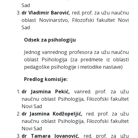
Sad
dr Vladimir Barović
, red. prof. za užu naučnu
oblast Novinarstvo, Filozofski fakultet Novi
Sad
Odsek za psihologiju
Jednog vanrednog profesora za užu naučnu
oblast Psihologija (za predmete iz oblasti
pedagoške psihologije i metodike nastave)
Predlog komisije:
dr Jasmina Pekić,
vanred. prof. za užu
naučnu oblast Psihologija, Filozofski fakultet
Novi Sad
dr Jasmina Kodžopeljić,
red. prof. za užu
naučnu oblast Psihologija, Filozofski fakultet
Novi Sad
dr Tamara Jovanović,
red. prof. za užu