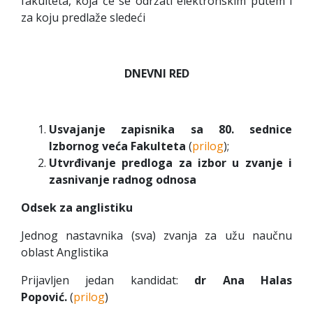
fakulteta, koja će se održati elektronskim putem i
za koju predlaže sledeći
DNEVNI RED
Usvajanje zapisnika sa 80. sednice
Izbornog veća Fakulteta
(
prilog
);
Utvrđivanje predloga za izbor u zvanje i
zasnivanje radnog odnosa
Odsek za anglistiku
Jednog nastavnika (sva) zvanja za užu naučnu
oblast Anglistika
Prijavljen jedan kandidat:
dr Ana Halas
Popović.
(
prilog
)