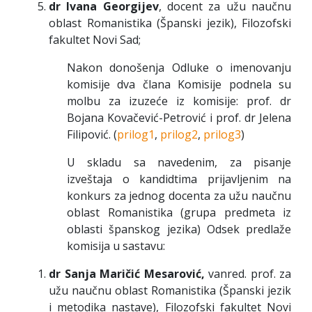
dr Ivana Georgijev
, docent za užu naučnu
oblast Romanistika (Španski jezik), Filozofski
fakultet Novi Sad;
Nakon donošenja Odluke o imenovanju
komisije dva člana Komisije podnela su
molbu za izuzeće iz komisije: prof. dr
Bojana Kovačević-Petrović i prof. dr Jelena
Filipović. (
prilog1
,
prilog2
,
prilog3
)
U skladu sa navedenim, za pisanje
izveštaja o kandidtima prijavljenim na
konkurs za jednog docenta za užu naučnu
oblast Romanistika (grupa predmeta iz
oblasti španskog jezika) Odsek predlaže
komisija u sastavu:
dr Sanja Maričić Mesarović,
vanred. prof. za
užu naučnu oblast Romanistika (Španski jezik
i metodika nastave), Filozofski fakultet Novi