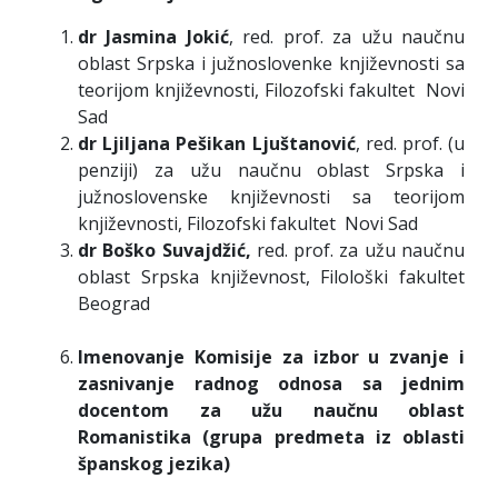
dr Jasmina Jokić
, red. prof. za užu naučnu
oblast Srpska i južnoslovenke književnosti sa
teorijom književnosti, Filozofski fakultet Novi
Sad
dr Ljiljana Pešikan Ljuštanović
, red. prof. (u
penziji) za užu naučnu oblast Srpska i
južnoslovenske književnosti sa teorijom
književnosti, Filozofski fakultet Novi Sad
dr Boško Suvajdžić,
red. prof. za užu naučnu
oblast Srpska književnost, Filološki fakultet
Beograd
Imenovanje Komisije za izbor u zvanje i
zasnivanje radnog odnosa sa jednim
docentom za užu naučnu oblast
Romanistika (grupa predmeta iz oblasti
španskog jezika)