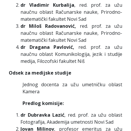
dr Vladimir Kurbalija
, red. prof. za užu
naučnu oblast Računarske nauke, Prirodno-
matematički fakultet Novi Sad
dr Miloš Radovanović,
red. prof. za užu
naučnu oblast Računarske nauke, Prirodno-
matematički fakultet Novi Sad
dr Dragana Pavlović,
red. prof. za užu
naučnu oblast Komunikologija, jezik i studije
medija, Filozofski fakultet Niš
Odsek za medijske studije
Jednog docenta za užu umetničku oblast
Kamera
Predlog komisije:
dr Dubravka Lazić
, red. prof. za užu oblast
Fotografija, Akademija umetnosti Novi Sad
Jovan Milinov
, profesor emeritus za užu