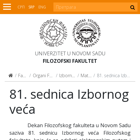
СРП
SRP
ENG
UNIVERZITET U NOVOM SADU
FILOZOFSKI FAKULTET
Fakultet
Organi Fakulteta
Izborno veće
Materijali
81. sednica Izbornog veća
81. sednica Izbornog
veća
Dekan Filozofskog fakulteta u Novom Sadu
saziva 81. sednicu Izbornog veća Filozofskog