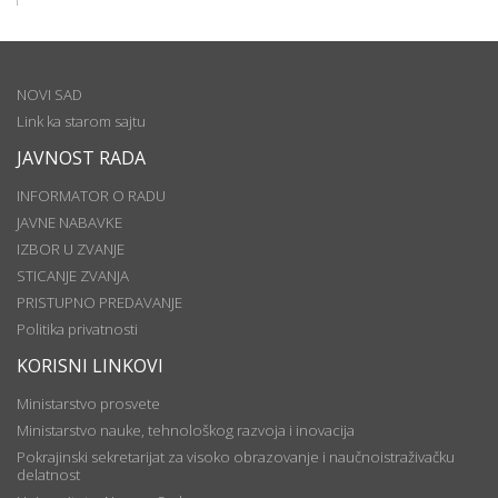
NOVI SAD
Link ka starom sajtu
JAVNOST RADA
INFORMATOR O RADU
JAVNE NABAVKE
IZBOR U ZVANJE
STICANJE ZVANJA
PRISTUPNO PREDAVANJE
Politika privatnosti
KORISNI LINKOVI
Ministarstvo prosvete
Ministarstvo nauke, tehnološkog razvoja i inovacija
Pokrajinski sekretarijat za visoko obrazovanje i naučnoistraživačku
delatnost