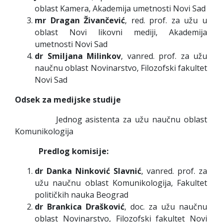
oblast Kamera, Akademija umetnosti Novi Sad
mr Dragan Živančević
, red. prof. za užu u
oblast Novi likovni mediji, Akademija
umetnosti Novi Sad
dr Smiljana Milinkov
, vanred. prof. za užu
naučnu oblast Novinarstvo, Filozofski fakultet
Novi Sad
Odsek za medijske studije
Jednog asistenta za užu naučnu oblast
Komunikologija
Predlog komisije:
dr Danka Ninković Slavnić
, vanred. prof. za
užu naučnu oblast Komunikologija, Fakultet
političkih nauka Beograd
dr Brankica Drašković
, doc. za užu naučnu
oblast Novinarstvo, Filozofski fakultet Novi