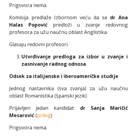
Prigovora nema.
Komisija predlaže Izbornom veću da se
dr Ana
Halas Popović
predloži u zvanje redovnog
profesora za užu naučnu oblast Anglistika.
Glasaju redovni profesori.
Utvrđivanje predloga za izbor u zvanje i
zasnivanje radnog odnosa
Odsek za italijanske i iberoameričke studije
Jednog nastavnika (sva zvanja) za užu naučnu
oblast Romanistika (španski jezik)
Prijavljen jedan kandidat:
dr Sanja Maričić
Mesarović
(
prilog
)
Prigovora nema.