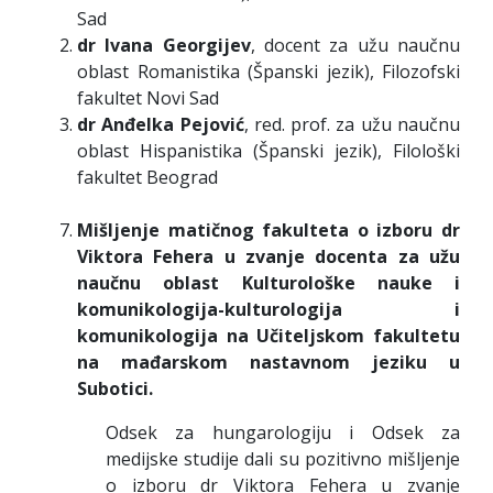
Sad
dr Ivana Georgijev
, docent za užu naučnu
oblast Romanistika (Španski jezik), Filozofski
fakultet Novi Sad
dr Anđelka Pejović
, red. prof. za užu naučnu
oblast Hispanistika (Španski jezik), Filološki
fakultet Beograd
Mišljenje matičnog fakulteta o izboru dr
Viktora Fehera u zvanje docenta za užu
naučnu oblast Kulturološke nauke i
komunikologija-kulturologija i
komunikologija na Učiteljskom fakultetu
na mađarskom nastavnom jeziku u
Subotici.
Odsek za hungarologiju i Odsek za
medijske studije dali su pozitivno mišljenje
o izboru dr Viktora Fehera u zvanje