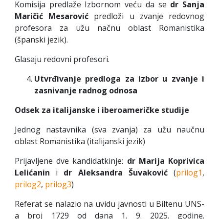
Komisija predlaže Izbornom veću da se
dr Sanja
Maričić Mesarović
predloži u zvanje redovnog
profesora za užu načnu oblast Romanistika
(španski jezik).
Glasaju redovni profesori.
Utvrđivanje predloga za izbor u zvanje i
zasnivanje radnog odnosa
Odsek za italijanske i iberoameričke studije
Jednog nastavnika (sva zvanja) za užu naučnu
oblast Romanistika (italijanski jezik)
Prijavljene dve kandidatkinje:
dr Marija Koprivica
Lelićanin
i
dr Aleksandra Šuvaković
(
prilog1
,
prilog2
,
prilog3
)
Referat se nalazio na uvidu javnosti u Biltenu UNS-
a broj 1729 od dana 1. 9. 2025. godine.