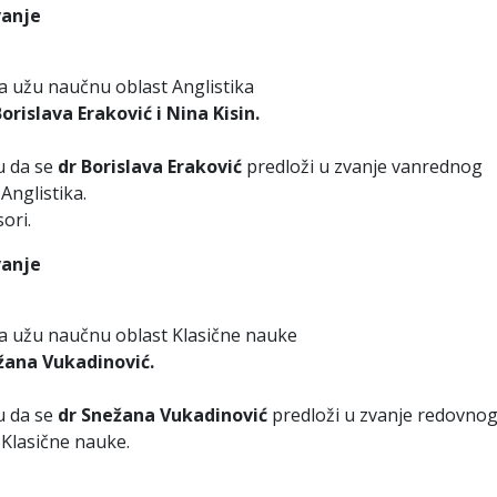
vanje
za užu naučnu oblast Anglistika
Borislava Eraković i Nina Kisin.
u da se
dr Borislava Eraković
predloži u zvanje vanrednog
Anglistika.
ori.
vanje
za užu naučnu oblast Klasične nauke
žana Vukadinović.
u da se
dr
Snežana
Vukadinović
predloži u zvanje redovno
Klasične nauke.