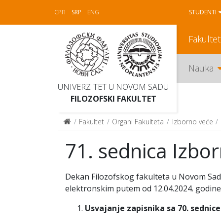
СРП
SRP
ENG
STUDENTI
Fakultet
Nauka
UNIVERZITET U NOVOM SADU
FILOZOFSKI FAKULTET
Fakultet
Organi Fakulteta
Izborno veće
71. sednica Izbo
Dekan Filozofskog fakulteta u Novom Sadu 
elektronskim putem od 12.04.2024. godine
Usvajanje zapisnika sa 70. sednic