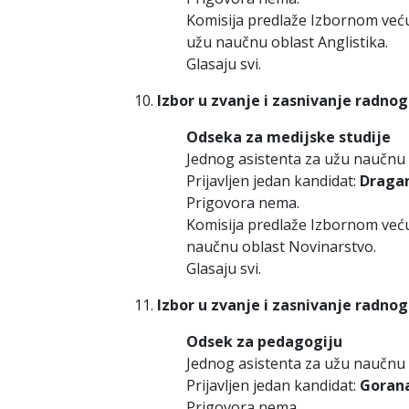
Komisija predlaže Izbornom već
užu naučnu oblast Anglistika.
Glasaju svi.
Izbor u zvanje i zasnivanje radno
Odseka za medijske studije
Jednog asistenta za užu naučnu 
Prijavljen jedan kandidat:
Dragan
Prigovora nema.
Komisija predlaže Izbornom već
naučnu oblast Novinarstvo.
Glasaju svi.
Izbor u zvanje i zasnivanje radno
Odsek za pedagogiju
Jednog asistenta za užu naučnu 
Prijavljen jedan kandidat:
Gorana
Prigovora nema.