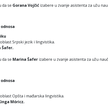
u da se
Gorana Vojčić
izabere u zvanje asistenta za užu na
g odnosa
tiku
last Srpski jezik i lingvistika.
 Šafer.
u da se
Marina Šafer
izabere u zvanje asistenta za užu nau
g odnosa
blast Opšta i mađarska lingvistika.
Kinga Móricz.