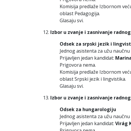
Komisija predlaže Izbornom već
oblast Pedagogija.
Glasaju svi.
Izbor u zvanje i zasnivanje radno
Odsek za srpski jezik i lingvis
Jednog asistenta za užu naučnu ob
Prijavljen jedan kandidat:
Marina
Prigovora nema.
Komisija predlaže Izbornom već
oblast Srpski jezik i lingvistika.
Glasaju svi.
Izbor u zvanje i zasnivanje radno
Odsek za hungarologiju
Jednog asistenta za užu naučnu o
Prijavljen jedan kandidat:
Virág 
Prigovora nema.