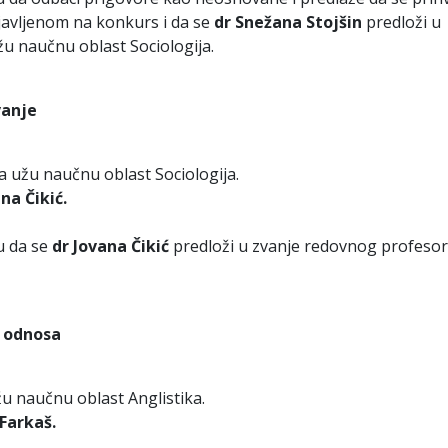
ijavljenom na konkurs i da se
dr Snežana Stojšin
predloži u
u naučnu oblast Sociologija.
vanje
a užu naučnu oblast Sociologija.
na Čikić.
u da se
dr Jovana Čikić
predloži u zvanje redovnog profesor
g odnosa
u naučnu oblast Anglistika.
Farkaš.