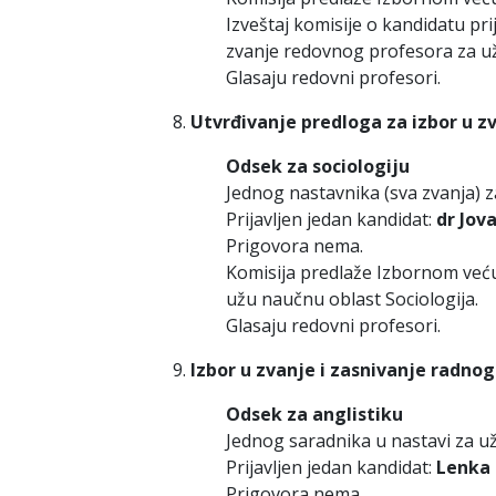
Izveštaj komisije o kandidatu pr
zvanje redovnog profesora za už
Glasaju redovni profesori.
Utvrđivanje predloga za izbor u z
Odsek za sociologiju
Jednog nastavnika (sva zvanja) z
Prijavljen jedan kandidat:
dr Jova
Prigovora nema.
Komisija predlaže Izbornom već
užu naučnu oblast Sociologija.
Glasaju redovni profesori.
Izbor u zvanje i zasnivanje radno
Odsek za anglistiku
Jednog saradnika u nastavi za už
Prijavljen jedan kandidat:
Lenka 
Prigovora nema.