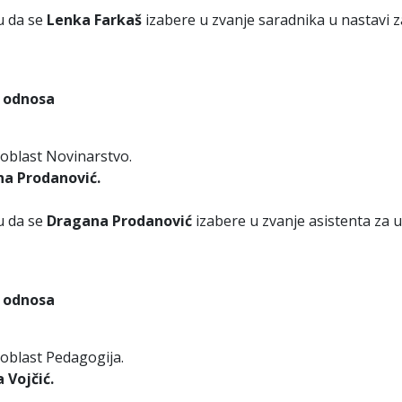
u da se
Lenka Farkaš
izabere u zvanje saradnika u nastavi z
g odnosa
oblast Novinarstvo.
a Prodanović.
u da se
Dragana Prodanović
izabere u zvanje asistenta za 
g odnosa
oblast Pedagogija.
 Vojčić.