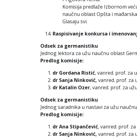
Komisija predlaže Izbornom već
naučnu oblast Opšta i mađarska l
Glasaju svi.
Raspisivanje konkursa i imenovanj
Odsek za germanistiku
Jednog lektora za užu naučnu oblast Germ
Predlog komisije:
dr Gordana Ristić
, vanred. prof. za
dr Sanja Ninković,
vanred. prof. za 
dr Katalin Ozer
, vanred. prof. za u
Odsek za germanistiku
Jednog saradnika u nastavi za užu naučnu 
Predlog komisije:
dr Ana Stipančević
, vanred. prof. z
dr Sanja Ninković,
vanred. prof. za 