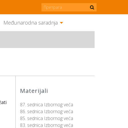
Međunarodna saradnja
Materijali
žati
87. sednica Izbornog veća
86. sednica Izbornog veća
85. sednica Izbornog veća
83. sednica Izbornog veća