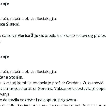
vanje
a užu naučnu oblast Sociologija.
ca Šljukić.
u da se
dr Marica Šljukić
predloži u zvanje redovnog profe
.
vanje
a užu naučnu oblast Sociologija.
žana Stojšin.
a Izveštaj komisije podnela je prof. dr Gordana Vuksanović.
uvida javnosti prof. dr Gordana Vuksanović dostavila je dop
vanje.
ne dostavila odgovor i na dopunu prigovora.
 da odbaci prigovore kao neosnovane i predlaže da se prihv