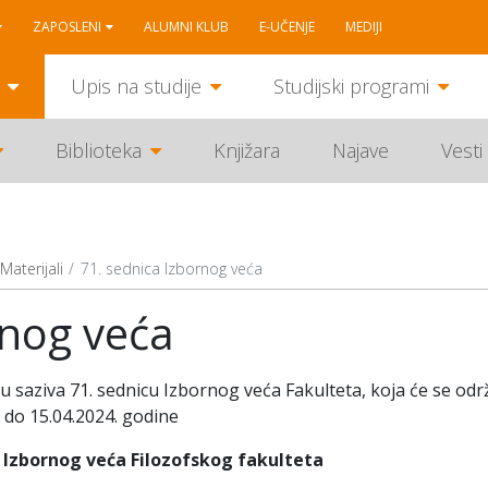
ZAPOSLENI
ALUMNI KLUB
E-UČENJE
MEDIJI
Upis na studije
Studijski programi
Biblioteka
Knjižara
Najave
Vesti
Materijali
71. sednica Izbornog veća
rnog veća
saziva 71. sednicu Izbornog veća Fakulteta, koja će se odr
 do 15.04.2024. godine
e Izbornog veća Filozofskog fakulteta