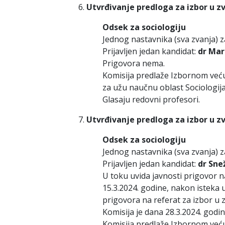
Utvrđivanje predloga za izbor u z
Odsek za sociologiju
Jednog nastavnika (sva zvanja) z
Prijavljen jedan kandidat:
dr Mari
Prigovora nema.
Komisija predlaže Izbornom već
za užu naučnu oblast Sociologija
Glasaju redovni profesori.
Utvrđivanje predloga za izbor u z
Odsek za sociologiju
Jednog nastavnika (sva zvanja) z
Prijavljen jedan kandidat:
dr Sne
U toku uvida javnosti prigovor n
15.3.2024. godine, nakon isteka 
prigovora na referat za izbor u z
Komisija je dana 28.3.2024. godi
Komisija predlaže Izbornom veću