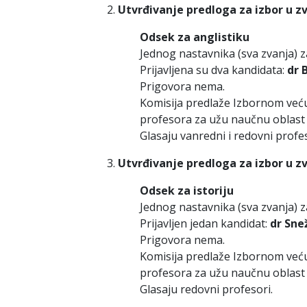
Utvrđivanje predloga za izbor u z
Odsek za anglistiku
Jednog nastavnika (sva zvanja) 
Prijavljena su dva kandidata:
dr 
Prigovora nema.
Komisija predlaže Izbornom već
profesora za užu naučnu oblast 
Glasaju vanredni i redovni profes
Utvrđivanje predloga za izbor u z
Odsek za istoriju
Jednog nastavnika (sva zvanja) 
Prijavljen jedan kandidat:
dr Sne
Prigovora nema.
Komisija predlaže Izbornom već
profesora za užu naučnu oblast 
Glasaju redovni profesori.