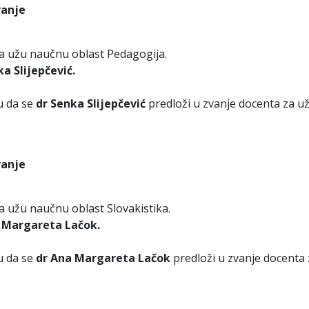
vanje
za užu naučnu oblast Pedagogija.
ka Slijepčević.
u da se
dr Senka Slijepčević
predloži u zvanje docenta za u
vanje
a užu naučnu oblast Slovakistika.
 Margareta Lačok.
u da se
dr Ana Margareta Lačok
predloži u zvanje docenta 