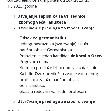
održati elektronskim putem od 28.4.2023. do
1.5.2023. godine
Usvajanje zapisnika sa 61. sednice
Izbornog veća Fakulteta
Utvrđivanje predloga za izbor u zvanje
Odsek za germanistiku
Jednog nastavnika (sva zvanja) za užu
naučnu oblast Germanistika
Prijavljen je jedan kandidat:
dr Katalin Ozer.
Prigovora nema.
Komisija predlaže Izbornom veću da se
dr
Katalin Ozer
predloži u zvanje vanrednog
profesora za užu naučnu oblast
Germanistika.
Glasaju redovni i vanredni profesori.
Utvrđivanje predloga za izbor u zvanje