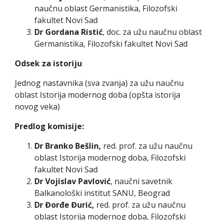
naučnu oblast Germanistika, Filozofski
fakultet Novi Sad
Dr Gordana Ristić
, doc. za užu naučnu oblast
Germanistika, Filozofski fakultet Novi Sad
Odsek za istoriju
Jednog nastavnika (sva zvanja) za užu naučnu
oblast Istorija modernog doba (opšta istorija
novog veka)
Predlog komisije:
Dr Branko Bešlin,
red. prof. za užu naučnu
oblast Istorija modernog doba, Filozofski
fakultet Novi Sad
Dr Vojislav Pavlović
, naučni savetnik
Balkanološki institut SANU, Beograd
Dr Đorđe Đurić,
red. prof. za užu naučnu
oblast Istorija modernog doba, Filozofski