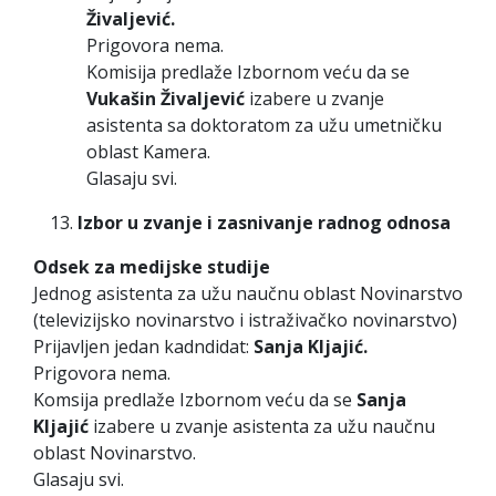
Živaljević.
Prigovora nema.
Komisija predlaže Izbornom veću da se
Vukašin Živaljević
izabere u zvanje
asistenta sa doktoratom za užu umetničku
oblast Kamera.
Glasaju svi.
Izbor u zvanje i zasnivanje radnog odnosa
Odsek za medijske studije
Jednog asistenta za užu naučnu oblast Novinarstvo
(televizijsko novinarstvo i istraživačko novinarstvo)
Prijavljen jedan kadndidat:
Sanja Kljajić.
Prigovora nema.
Komsija predlaže Izbornom veću da se
Sanja
Kljajić
izabere u zvanje asistenta za užu naučnu
oblast Novinarstvo.
Glasaju svi.