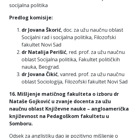
socijalna politika
Predlog komisije:
dr Jovana Škorić
, doc. za užu naučnu oblast
Socijalni rad i socijalna politika, Filozofski
fakultet Novi Sad
dr Natalija Perišić
, red. prof. za užu naučnu
oblast Socijalna politika, Fakultet političkih
nauka, Beograd.
dr Jovana Čikić
, vanred. prof. za užu naučnu
oblast Sociologija, Filozofski fakultet Novi Sad
16. Mišljenje matičnog fakulteta o izboru dr
Nataše Gojković u zvanje docenta za užu
naučnu oblast Književne nauke – angloamerička
književnost na Pedagoškom fakultetu u
Somboru.
Odsek za anglistiku dao je pozitivno mišljenje o