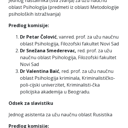
Jednog nastavnika (sva zvanja) za užu naučnu
oblast Psihologija (predmeti iz oblasti Metodologije
psiholoških istraživanja)
Predlog komisije:
Dr Petar Čolović
, vanred. prof. za užu naučnu
oblast Psihologija, Filozofski fakultet Novi Sad
Dr Snežana Smederevac,
red. prof. za užu
naučnu oblast Psihologija, Filozofski fakultet
Novi Sad
Dr Valentina Baić
, red. prof. za užu naučnu
oblast Psihologija kriminala, Kriminalističko-
poli-cijski univerzitet, Kriminalisti-čka
policijska akademija u Beogradu.
Odsek za slavistiku
Jednog asistenta za užu naučnu oblast Rusistika
Predlog komisije: