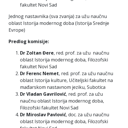
fakultet Novi Sad
Jednog nastavnika (sva zvanja) za užu naučnu
oblast Istorija modernog doba (Istorija Srednje
Evrope)
Predlog komisije:
Dr Zoltan Đere
, red. prof. za užu naučnu
oblast Istorija modernog doba, Filozofski
fakultet Novi Sad
Dr Ferenc Nemet
, red. prof. za užu naučnu
oblast Istorija kulture, Učiteljski fakultet na
mađarskom nastavnom jeziku, Subotica
Dr Vladan Gavrilović
, red. prof. za užu
naučnu oblast Istorija modernog doba,
Filozofski fakultet Novi Sad
Dr Miroslav Pavlović
, doc. za užu naučnu
oblast Istorija modernog doba, Filozofski