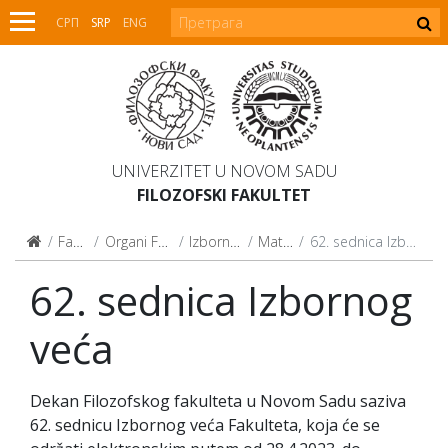
СРП
SRP
ENG
UNIVERZITET U NOVOM SADU
FILOZOFSKI FAKULTET
Fakultet
Organi Fakulteta
Izborno veće
Materijali
62. sednica Izbornog veća
62. sednica Izbornog
veća
Dekan Filozofskog fakulteta u Novom Sadu saziva
62. sednicu Izbornog veća Fakulteta, koja će se