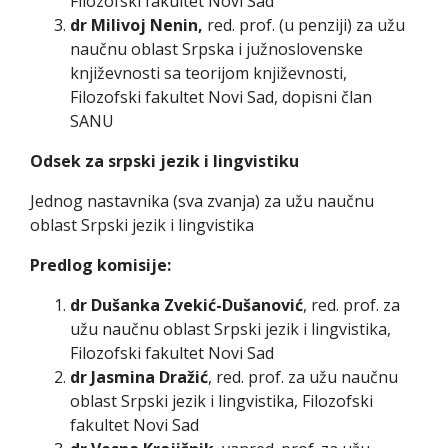
Filozofski fakultet Novi Sad
dr Milivoj Nenin,
red. prof. (u penziji) za užu
naučnu oblast Srpska i južnoslovenske
književnosti sa teorijom književnosti,
Filozofski fakultet Novi Sad, dopisni član
SANU
Odsek za srpski jezik i lingvistiku
Jednog nastavnika (sva zvanja) za užu naučnu
oblast Srpski jezik i lingvistika
Predlog komisije:
dr Dušanka Zvekić-Dušanović
, red. prof. za
užu naučnu oblast Srpski jezik i lingvistika,
Filozofski fakultet Novi Sad
dr Jasmina Dražić
, red. prof. za užu naučnu
oblast Srpski jezik i lingvistika, Filozofski
fakultet Novi Sad