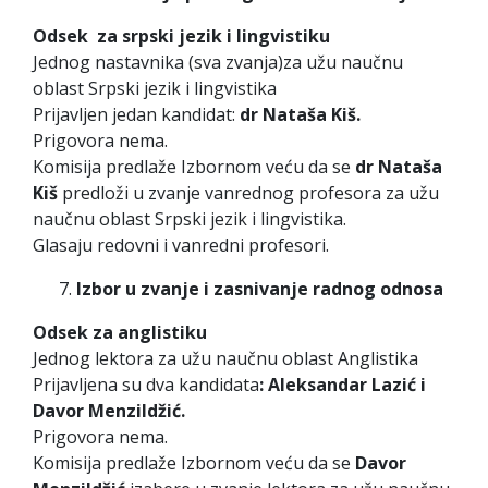
Odsek za srpski jezik i lingvistiku
Jednog nastavnika (sva zvanja)za užu naučnu
oblast Srpski jezik i lingvistika
Prijavljen jedan kandidat:
dr Nataša Kiš.
Prigovora nema.
Komisija predlaže Izbornom veću da se
dr Nataša
Kiš
predloži u zvanje vanrednog profesora za užu
naučnu oblast Srpski jezik i lingvistika.
Glasaju redovni i vanredni profesori.
Izbor u zvanje i zasnivanje radnog odnosa
Odsek za anglistiku
Jednog lektora za užu naučnu oblast Anglistika
Prijavljena su dva kandidata
: Aleksandar Lazić i
Davor Menzildžić.
Prigovora nema.
Komisija predlaže Izbornom veću da se
Davor