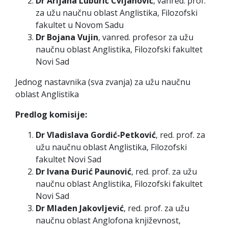
Dr Arijana Luburić Cvijanović
, vanred. prof.
za užu naučnu oblast Anglistika, Filozofski
fakultet u Novom Sadu
Dr Bojana Vujin
, vanred. profesor za užu
naučnu oblast Anglistika, Filozofski fakultet
Novi Sad
Jednog nastavnika (sva zvanja) za užu naučnu
oblast Anglistika
Predlog komisije:
Dr Vladislava Gordić-Petković
, red. prof. za
užu naučnu oblast Anglistika, Filozofski
fakultet Novi Sad
Dr Ivana Đurić Paunović
, red. prof. za užu
naučnu oblast Anglistika, Filozofski fakultet
Novi Sad
Dr Mladen Jakovljević
, red. prof. za užu
naučnu oblast Anglofona književnost,