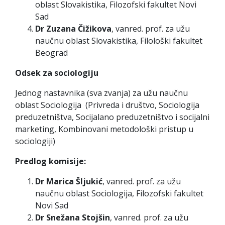
oblast Slovakistika, Filozofski fakultet Novi
Sad
Dr Zuzana Čižikova
, vanred. prof. za užu
naučnu oblast Slovakistika, Filološki fakultet
Beograd
Odsek za sociologiju
Jednog nastavnika (sva zvanja) za užu naučnu
oblast Sociologija (Privreda i društvo, Sociologija
preduzetništva, Socijalano preduzetništvo i socijalni
marketing, Kombinovani metodološki pristup u
sociologiji)
Predlog komisije:
Dr Marica Šljukić
, vanred. prof. za užu
naučnu oblast Sociologija, Filozofski fakultet
Novi Sad
Dr Snežana Stojšin
, vanred. prof. za užu