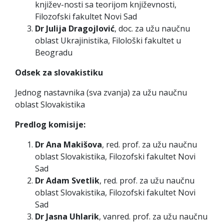
književ-nosti sa teorijom književnosti,
Filozofski fakultet Novi Sad
Dr Julija Dragojlović
, doc. za užu naučnu
oblast Ukrajinistika, Filološki fakultet u
Beogradu
Odsek za slovakistiku
Jednog nastavnika (sva zvanja) za užu naučnu
oblast Slovakistika
Predlog komisije:
Dr Ana Makišova
, red. prof. za užu naučnu
oblast Slovakistika, Filozofski fakultet Novi
Sad
Dr Adam Svetlik
, red. prof. za užu naučnu
oblast Slovakistika, Filozofski fakultet Novi
Sad
Dr Jasna Uhlarik
, vanred. prof. za užu naučnu