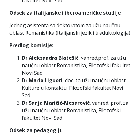
fakultet Novi Sad
Odsek za italijanske i iberoameričke studije
Jednog asistenta sa doktoratom za užu naučnu
oblast Romanistika (Italijanski jezik i traduktologija)
Predlog komisije:
Dr Aleksandra Blatešić
, vanred.prof. za užu
naučnu oblast Romanistika, Filozofski fakultet
Novi Sad
Dr Mario Liguori
, doc. za užu naučnu oblast
Kulture u kontaktu, Filozofski fakultet Novi
Sad
Dr Sanja Maričić-Mesarović
, vanred. prof. za
užu naučnu oblast Romanistika, Filozofski
fakultet Novi Sad
Odsek za pedagogiju