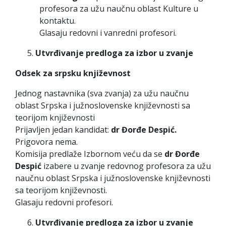
profesora za užu naučnu oblast Kulture u
kontaktu.
Glasaju redovni i vanredni profesori.
Utvrđivanje predloga za izbor u zvanje
Odsek za srpsku književnost
Jednog nastavnika (sva zvanja) za užu naučnu
oblast Srpska i južnoslovenske književnosti sa
teorijom književnosti
Prijavljen jedan kandidat:
dr Đorđe Despić.
Prigovora nema.
Komisija predlaže Izbornom veću da se
dr Đorđe
Despić
izabere u zvanje redovnog profesora za užu
naučnu oblast Srpska i južnoslovenske književnosti
sa teorijom književnosti.
Glasaju redovni profesori.
Utvrđivanje predloga za izbor u zvanje