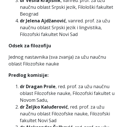
dr Vesna Krajišnik
, vanred. prof. za užu
naučnu oblast Srpski jezik, Filološki fakultet
Beograd
dr Jelena Ajdžanović
, vanred. prof. za užu
naučnu oblast Srpski jezik i lingvistika,
Filozofski fakultet Novi Sad
Odsek za filozofiju
Jednog nastavnika (sva zvanja) za užu naučnu
oblast Filozofske nauke
Predlog komisije:
dr Dragan Prole
, red. prof. za užu naučnu
oblast Filozofske nauke, Filozofski fakultet u
Novom Sadu,
dr Željko Kaluđerović
, red. prof. za užu
naučnu oblast Filozofske nauke, Filozofski
fakultet Novi Sad