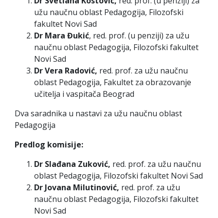
Dr Svetlana Kostović,
red. prof. (u penziji) za
užu naučnu oblast Pedagogija, Filozofski
fakultet Novi Sad
Dr Mara Đukić
, red. prof. (u penziji) za užu
naučnu oblast Pedagogija, Filozofski fakultet
Novi Sad
Dr Vera Radović,
red. prof. za užu naučnu
oblast Pedagogija, Fakultet za obrazovanje
učitelja i vaspitača Beograd
Dva saradnika u nastavi za užu naučnu oblast
Pedagogija
Predlog komisije:
Dr Slađana Zuković,
red. prof. za užu naučnu
oblast Pedagogija, Filozofski fakultet Novi Sad
Dr Jovana Milutinović,
red. prof. za užu
naučnu oblast Pedagogija, Filozofski fakultet
Novi Sad