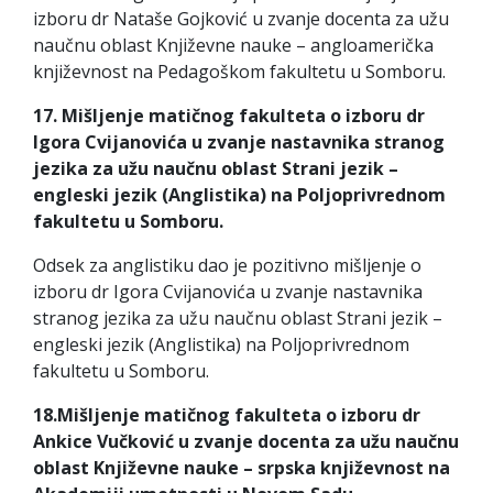
izboru dr Nataše Gojković u zvanje docenta za užu
naučnu oblast Književne nauke – angloamerička
književnost na Pedagoškom fakultetu u Somboru.
17. Mišljenje matičnog fakulteta o izboru dr
Igora Cvijanovića u zvanje nastavnika stranog
jezika za užu naučnu oblast Strani jezik –
engleski jezik (Anglistika) na Poljoprivrednom
fakultetu u Somboru.
Odsek za anglistiku dao je pozitivno mišljenje o
izboru dr Igora Cvijanovića u zvanje nastavnika
stranog jezika za užu naučnu oblast Strani jezik –
engleski jezik (Anglistika) na Poljoprivrednom
fakultetu u Somboru.
18.Mišljenje matičnog fakulteta o izboru dr
Ankice Vučković u zvanje docenta za užu naučnu
oblast Književne nauke – srpska književnost na