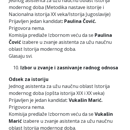
Jednog asistenta za užu naučnu oblast Istorija
modernog doba (Metodika nastave istorije i
Nacionalna istorija XX veka/Istorija Jugoslavije)
Prijavljen jedan kandidat
: Paulina Čović.
Prigovora nema.
Komisija predlaže Izbornom veću da se
Paulina
Čović
izabere u zvanje asistenta za užu naučnu
oblast Istorija modernog doba.
Glasaju svi.
Izbor u zvanje i zasnivanje radnog odnosa
Odsek za istoriju
Jednog asistenta za užu naučnu oblast Istorija
modernog doba (opšta istorija XIX i XX veka)
Prijavljen je jedan kandidat:
Vukašin Marić.
Prigovora nema.
Komisija predlaže Izbornom veću da se
Vukašin
Marić
izabere u zvanje asistenta za užu naučnu
oblast Istorija modernog doba.