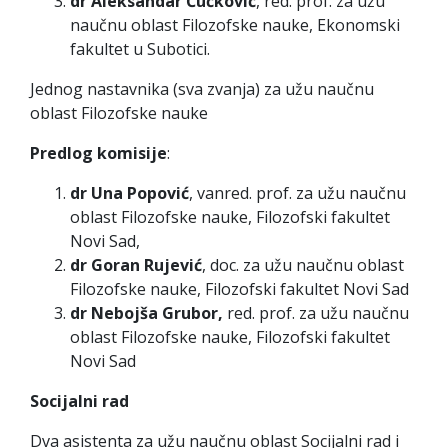
dr Aleksandar Čučković
, red. prof. za užu
naučnu oblast Filozofske nauke, Ekonomski
fakultet u Subotici.
Jednog nastavnika (sva zvanja) za užu naučnu
oblast Filozofske nauke
Predlog komisije
:
dr Una Popović
, vanred. prof. za užu naučnu
oblast Filozofske nauke, Filozofski fakultet
Novi Sad,
dr Goran Rujević
, doc. za užu naučnu oblast
Filozofske nauke, Filozofski fakultet Novi Sad
dr Nebojša Grubor,
red. prof. za užu naučnu
oblast Filozofske nauke, Filozofski fakultet
Novi Sad
Socijalni rad
Dva asistenta za užu naučnu oblast Socijalni rad i