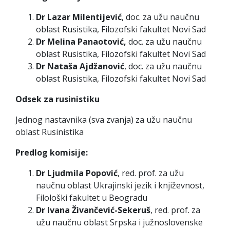
Dr Lazar Milentijević
, doc. za užu naučnu
oblast Rusistika, Filozofski fakultet Novi Sad
Dr Melina Panaotović,
doc. za užu naučnu
oblast Rusistika, Filozofski fakultet Novi Sad
Dr Nataša Ajdžanović
, doc. za užu naučnu
oblast Rusistika, Filozofski fakultet Novi Sad
Odsek za rusinistiku
Jednog nastavnika (sva zvanja) za užu naučnu
oblast Rusinistika
Predlog komisije:
Dr Ljudmila Popović
, red. prof. za užu
naučnu oblast Ukrajinski jezik i književnost,
Filološki fakultet u Beogradu
Dr Ivana Živančević-Sekeruš
, red. prof. za
užu naučnu oblast Srpska i južnoslovenske