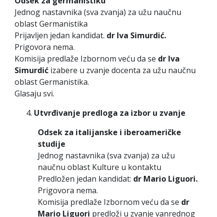
Odsek za germanistiku
Jednog nastavnika (sva zvanja) za užu naučnu
oblast Germanistika
Prijavljen jedan kandidat.
dr Iva Simurdić.
Prigovora nema.
Komisija predlaže Izbornom veću da se
dr Iva
Simurdić
izabere u zvanje docenta za užu naučnu
oblast Germanistika.
Glasaju svi.
Utvrđivanje predloga za izbor u zvanje
Odsek za italijanske i iberoameričke
studije
Jednog nastavnika (sva zvanja) za užu
naučnu oblast Kulture u kontaktu
Predložen jedan kandidat:
dr Mario Liguori.
Prigovora nema.
Komisija predlaže Izbornom veću da se
dr
Mario Liguori
predloži u zvanje vanrednog