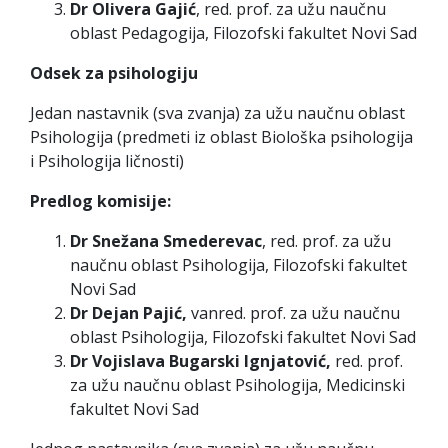
Dr Olivera Gajić
, red. prof. za užu naučnu
oblast Pedagogija, Filozofski fakultet Novi Sad
Odsek za psihologiju
Jedan nastavnik (sva zvanja) za užu naučnu oblast
Psihologija (predmeti iz oblast Biološka psihologija
i Psihologija ličnosti)
Predlog komisije:
Dr Snežana Smederevac
, red. prof. za užu
naučnu oblast Psihologija, Filozofski fakultet
Novi Sad
Dr Dejan Pajić,
vanred. prof. za užu naučnu
oblast Psihologija, Filozofski fakultet Novi Sad
Dr Vojislava Bugarski Ignjatović,
red. prof.
za užu naučnu oblast Psihologija, Medicinski
fakultet Novi Sad