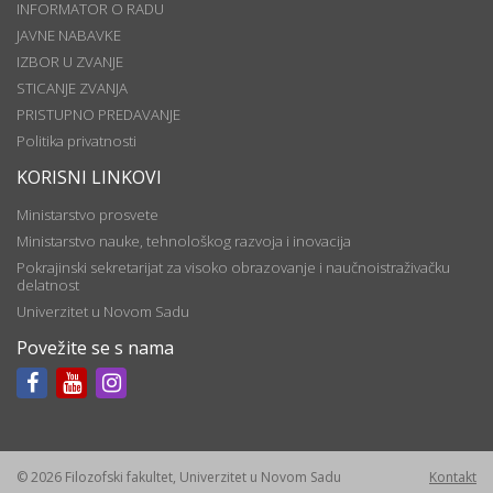
INFORMATOR O RADU
JAVNE NABAVKE
IZBOR U ZVANJE
STICANJE ZVANJA
PRISTUPNO PREDAVANJE
Politika privatnosti
KORISNI LINKOVI
Ministarstvo prosvete
Ministarstvo nauke, tehnološkog razvoja i inovacija
Pokrajinski sekretarijat za visoko obrazovanje i naučnoistraživačku
delatnost
Univerzitet u Novom Sadu
Povežite se s nama
© 2026 Filozofski fakultet, Univerzitet u Novom Sadu
Kontakt