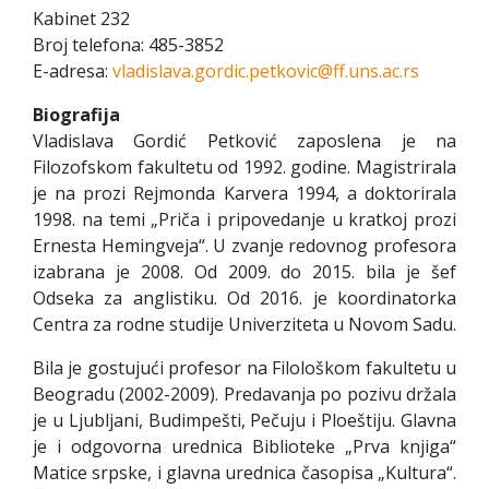
Kabinet 232
Broj telefona: 485-3852
E-adresa:
vladislava.gordic.petkovic@ff.uns.ac.rs
Biografija
Vladislava Gordić Petković zaposlena je na
Filozofskom fakultetu od 1992. godine. Magistrirala
je na prozi Rejmonda Karvera 1994, a doktorirala
1998. na temi „Priča i pripovedanje u kratkoj prozi
Ernesta Hemingveja“. U zvanje redovnog profesora
izabrana je 2008. Od 2009. do 2015. bila je šef
Odseka za anglistiku. Od 2016. je koordinatorka
Centra za rodne studije Univerziteta u Novom Sadu.
Bila je gostujući profesor na Filološkom fakultetu u
Beogradu (2002-2009). Predavanja po pozivu držala
je u Ljubljani, Budimpešti, Pečuju i Ploeštiju. Glavna
je i odgovorna urednica Biblioteke „Prva knjiga“
Matice srpske, i glavna urednica časopisa „Kultura“.