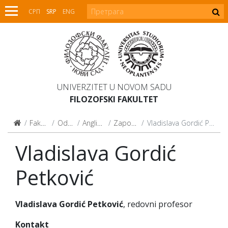
СРП
SRP
ENG
UNIVERZITET U NOVOM SADU
FILOZOFSKI FAKULTET
Fakultet
Odseci
Anglistika
Zaposleni
Vladislava Gordić Petković
Vladislava Gordić
Petković
Vladislava Gordić Petković
, redovni profesor
Kontakt