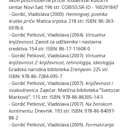
likovi postmoderne proze
. Studentski kulturni
centar Novi Sad. 196 str. COBISS.SR-ID - 160291847
- Gordić, Vladislava (2000).
Hemingvej: poetika
kratke priče
. Matica srpska. 218 str. ISBN: 86-363-
0978-6
- Gordić Petković, Vladislava (2004).
Virtuelna
književnost
. Zavod za udžbenike i nastavna
sredstva. 154 str. ISBN: 86-17-11608-0
- Gordić Petković, Vladislava (2007).
Virtuelna
književnost 2: književnost, tehnologija, ideologija
.
Gradska narodna biblioteka Zrenjanin. 225 str.
ISBN: 978-86-7284-095-7
- Gordić Petković, Vladislava (2007).
Književnost i
svakodnevica
. Zaječar: Matična biblioteka “Svetozar
Marković”. 115 str. ISBN: 978-86-86305-14-5
- Gordić Petković, Vladislava (2007).
Na ženskom
kontinentu
. Dnevnik. 193 str. ISBN: 978-86-84097-
88-2
- Gordić Petković, Vladislava (2009).
Formatiranje
.