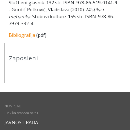
Službeni glasnik. 132 str. ISBN: 978-86-519-0141-9
- Gordić Petković, Vladislava (2010).
Mistika i
mehanika
. Stubovi kulture. 155 str. ISBN: 978-86-
7979-332-4
Bibliografija
(pdf)
Zaposleni
NOVI SAD
Link ka starom sajtu
JAVNOST RADA