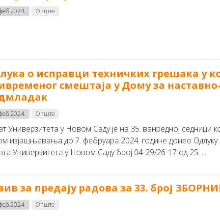
 феб 2024.
Опште
лука о исправци техничких грешака у ко
ивременог смештаја у Дому за наставно
дмладак
 феб 2024.
Опште
ат Универзитета у Новом Саду је на 35. ванредној седници к
ом изјашњавања до 7. фебруара 2024. године донео Одлуку 
та Универзитета у Новом Саду број 04-29/26-17 од 25. ...
зив за предају радова за 33. број ЗБОР
 феб 2024.
Опште