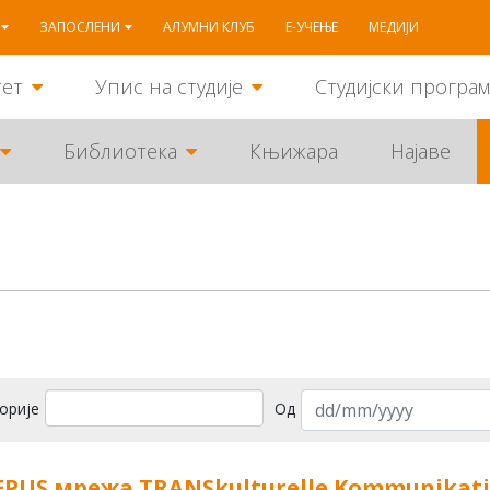
ЗАПОСЛЕНИ
АЛУМНИ КЛУБ
Е-УЧЕЊЕ
МЕДИЈИ
тет
Упис на студије
Студијски програ
Библиотека
Књижара
Најаве
орије
Од
EPUS мрежа TRANSkulturelle Kommunikati