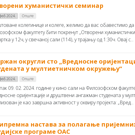
ворени хуманистички семинар
 феб 2024.
Опште
тованe колегинице и колеге, желимо да вас обавестимо да 
озофском факултету бити покренут „Отворени хуманистички 
ртка у 12ч, у свечаној сали (114), у трајању од 1:30ч. Овај с...
ржан округли сто „Вредносне оријента
удената у мултиетничком окружењу“
 феб 2024.
Опште
так 09. 02. 2024. године у кино сали на Филозофском факулт
дносне оријентације и друштвени ангажман студената у мул
изован је као завршна активност у оквиру пројекта: „Вред...
ипремна настава за полагање пријемних
удијске програме ОАС