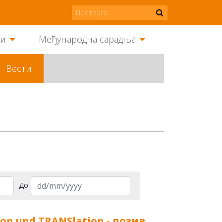
ми
Међународна сарадња
Вести
До
on und TRANSlation - позив