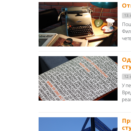
От
13.
Пош
Фил
четв
Oд
ст
12.
У пе
Вре
реал
Пр
ст