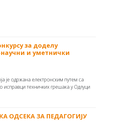
нкурсу за доделу
-научни и уметнички
оја је одржана електронским путем са
о исправци техничких грешака у Одлуци
НИКА ОДСЕКА ЗА ПЕДАГОГИЈУ