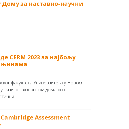
у Дому за наставно-научни
е CERM 2023 за најбољу
мањинама
фског факултета Универзитета у Новом
я у вязи зоз хованьом домашнїх
тични...
Cambridge Assessment
е