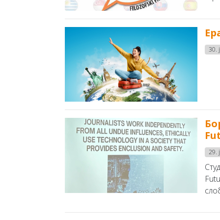
Ер
30. 
Бо
Fu
29. 
Студ
Fut
слоб