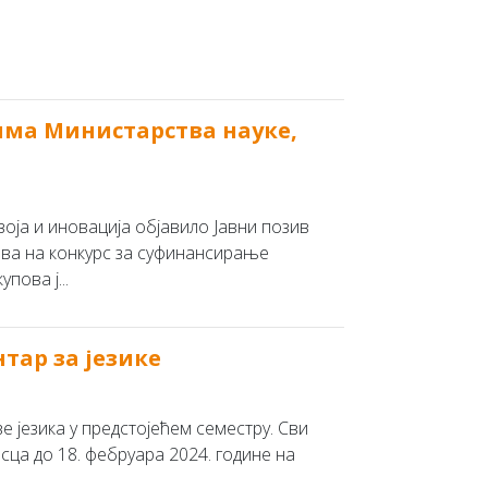
има Министарства науке,
оја и иновација објавило Jавни позив
ава на конкурс за суфинансирање
ова ј...
нтар за језике
е језика у предстојећем семестру. Сви
ца до 18. фебруара 2024. године на