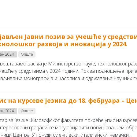
јављен Јавни позив за учешће у средств
хнолошког развоја и иновација у 2024.
јан 2024.
Опште
вештавамо вас да је Министарство науке, технолошког разв
учешће у средствима у 2024. години. Рок за подношење приј
ављивања монографија и часописа и одржавања научних скуп
ис на курсеве језика до 18. фебруара – Це
јан 2024.
Опште
тар за језике Филозофског факултета покреће упис на курсев
нтересовани грађани се могу пријавити попуњавањем обрас
ници Центра. У понуди су eнглeски, итaлиjaнски, нeмaчки,...