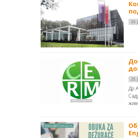
Ко
по
26. 
До
до
25. 
Др 
Сад
жив
Об
En