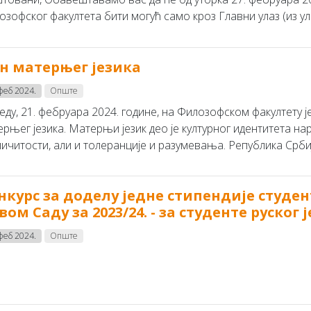
озофског факултета бити могућ само кроз Главни улаз (из 
н матерњег језика
 феб 2024.
Опште
реду, 21. фебруара 2024. године, на Филозофском факултету
ерњег језика. Матерњи језик део је културног идентитета н
ичитости, али и толеранције и разумевања. Република Србија 
нкурс за доделу једне стипендије студе
вом Саду за 2023/24. - за студенте руског 
 феб 2024.
Опште