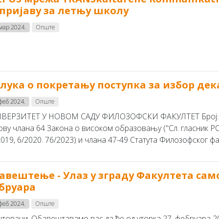
 пријаву за летњу школу
 мар 2024.
Опште
лука о покретању поступка за избор де
 феб 2024.
Опште
ВЕРЗИТЕТ У НОВОМ САДУ ФИЛОЗОФСКИ ФАКУЛТЕТ Број: 02-1
ову члана 64 Закона о високом образовању ("Сл. гласник РС"
019, 6/2020. 76/2023) и члана 47-49 Статута Филозофског фак
авештење - Улаз у зграду Факултета само
бруара
 феб 2024.
Опште
товани, Обавештавамо вас да ће од уторка 27. фебруара 202