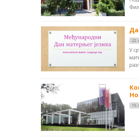
Фил
Да
22.
У с
мат
разл
Ко
Но
19.