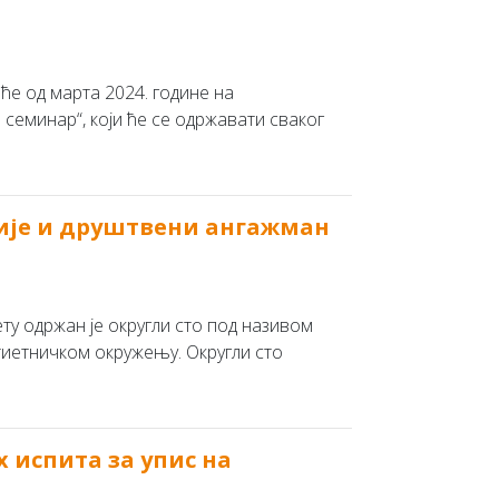
ће од марта 2024. године на
семинар“, који ће се одржавати сваког
ције и друштвени ангажман
ету одржан је oкругли сто под називом
тиетничком окружењу. Округли сто
 испита за упис на