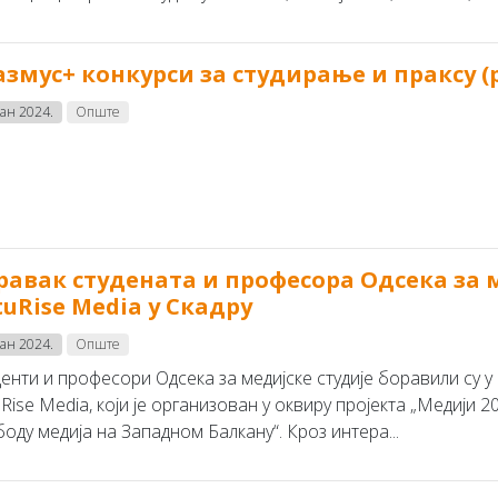
азмус+ конкурси за студирање и праксу (ро
јан 2024.
Опште
равак студената и професора Одсека за 
tuRise Media у Скадру
јан 2024.
Опште
енти и професори Одсека за медијске студије боравили су у 
uRise Media, који је организован у оквиру пројекта „Медији
оду медија на Западном Балкану“. Кроз интера...