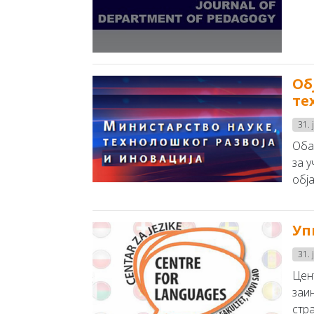
Об
те
31. 
Оба
за 
обј
Уп
31. 
Цен
заи
стра