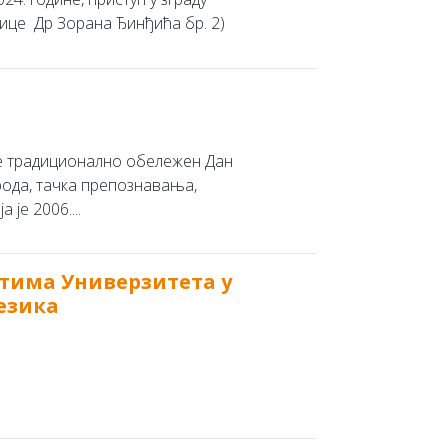
улице Др Зорана Ђинђића бр. 2)
 је традиционално обележен Дан
арода, тачка препознавања,
је 2006....
нтима Универзитета у
језика