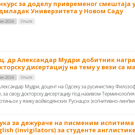
нкурс за доделу привременог смештаја 
дмладак Универзитета у Новом Саду
јан 2024.
Опште
ц. др Александар Мудри добитник наград
кторску дисертацију на тему у вези са 
јан 2024.
Опште
Александар Мудри, доцент на Одсеку за русинистику Филозо
у, за своју докторску дисертацију под називом Терминолоґи
отиньох у язику войводянских Руснацох (коґнитивно-линґвис
ука за дежураче на писменим испитима 
glish (invigilators) за студенте англистик