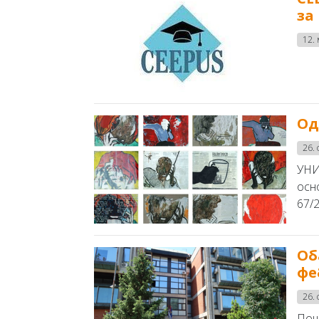
за
12.
Од
26.
УНИ
осн
67/2
Об
фе
26.
Пош