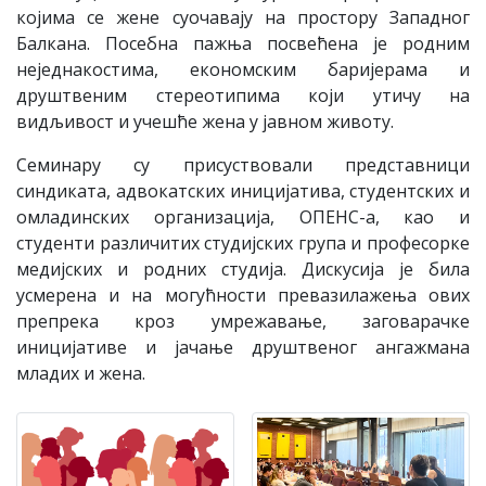
којима се жене суочавају на простору Западног
Балкана. Посебна пажња посвећена је родним
неједнакостима, економским баријерама и
друштвеним стереотипима који утичу на
видљивост и учешће жена у јавном животу.
Семинару су присуствовали представници
синдиката, адвокатских иницијатива, студентских и
омладинских организација, ОПЕНС-а, као и
студенти различитих студијских група и професорке
медијских и родних студија. Дискусија је била
усмерена и на могућности превазилажења ових
препрека кроз умрежавање, заговарачке
иницијативе и јачање друштвеног ангажмана
младих и жена.