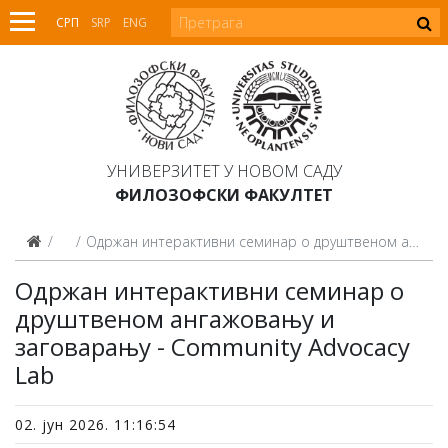
СРП
SRP
ENG
УНИВЕРЗИТЕТ У НОВОМ САДУ
ФИЛОЗОФСКИ ФАКУЛТЕТ
Вести
Oдржан интерактивни семинар о друштвеном ангажовању и заговарању - Community Advocacy Lab
Oдржан интерактивни семинар о
друштвеном ангажовању и
заговарању - Community Advocacy
Lab
02. јун 2026. 11:16:54