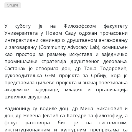
Опште
У суботу је на Филозофском факултету
Универзитета у Новом Саду одржан трочасовни
интерактивни семинар о друштвеном ангажовању
и заговарању (Community Advocacy Lab), осмишљен
као простор за размену искустава и заједничко
промишљање стратегија друштвеног деловања.
Састанак је отворила доц. др Тања Тодоровић,
руководитељка GEM пројекта за Србију, која је
представила циљеве пројекта и значај повезивања
академске заједнице, младих и организација
цивилног друштва.
Радионицу су водиле доц. др Мина Ђикановић и
доц др Невена Јевтић са Катедре за филозофију, а
фокус разговора био је на системским,
институционалним и културним препрекама са