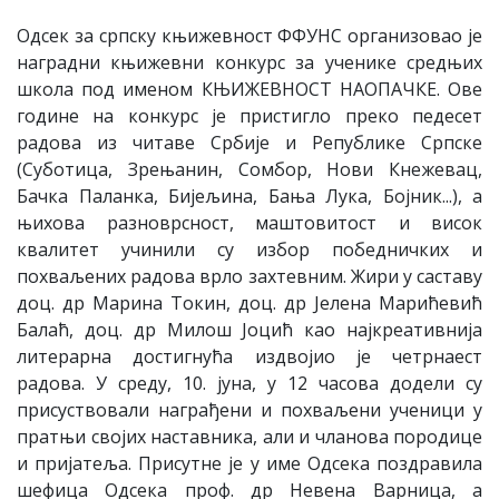
Одсек за српску књижевност ФФУНС организовао је
наградни књижевни конкурс за ученике средњих
школа под именом КЊИЖЕВНОСТ НАОПАЧКЕ. Ове
године на конкурс је пристигло преко педесет
радова из читаве Србије и Републике Српске
(Суботица, Зрењанин, Сомбор, Нови Кнежевац,
Бачка Паланка, Бијељина, Бања Лука, Бојник...), а
њихова разноврсност, маштовитост и висок
квалитет учинили су избор победничких и
похваљених радова врло захтевним. Жири у саставу
доц. др Марина Токин, доц. др Јелена Марићевић
Балаћ, доц. др Милош Јоцић као најкреативнија
литерарна достигнућа издвојио је четрнаест
радова. У среду, 10. јуна, у 12 часова додели су
присуствовали награђени и похваљени ученици у
пратњи својих наставника, али и чланова породице
и пријатеља. Присутне је у име Одсека поздравила
шефица Одсека проф. др Невена Варница, а