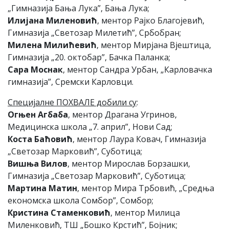
„Гимназија Бања Лука”, Бања Лука;
Илијана Миленовић
, ментор Рајко Благојевић,
Гимназија „Светозар Милетић”, Србобран;
Милена Милићевић
, ментор Мирјана Вјештица,
Гимназија „20. октобар”, Бачка Паланка;
Сара Моснак
, ментор Сандра Урбан, „Карловачка
гимназија”, Сремски Карловци.
Специјалне ПОХВАЛЕ добили су
:
Огњен Агбаба
, ментор Драгана Угринов,
Медицинска школа „7. април”, Нови Сад;
Коста Баћовић
, ментор Лаура Ковач, Гимназија
„Светозар Марковић”, Суботица;
Вишња Вилов
, ментор Мирослав Борзашки,
Гимназија „Светозар Марковић”, Суботица;
Мартина Матин
, ментор Мира Трбовић, „Средња
економска школа Сомбор”, Сомбор;
Кристина Стаменковић
, ментор Милица
Миленковић, ТШ „Бошко Крстић”, Бојник;