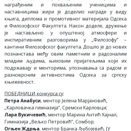
награђеним и похваљеним ученицима и
наставницима жири је доделио награде у виду
књига, диплома и промотивног материјала Одсека
и Филозофског Факултета. Након доделе, дружење
је настављено у опуштеној атмосфери и
инспиративним разговорима у „Филозофу” –
кантини Филозофског факултета. Дошло је до нових
познанстава међу овим паметним и радозналим
младим људима, њиховим пријатељима који их
подржавају и менторима, упознавања са радом и
разноврсним активностима Одсека за српску
књижевност.
ПОБЕДНИЦИ конкурса су
:
Петра Анабуси
, ментор Јелена Марјановић,
„Карловачка гимназија”, Сремски Карловци;
Лара Вукичевић
, ментор Марина Антић Хајнал,
Гимназија „Вељко Петровић”, Сомбор;
Огњен Ждрња
, ментор Бранка Љубојевић, ЈУ