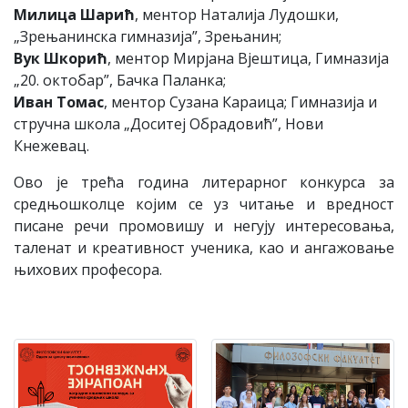
Милица Шарић
, ментор Наталија Лудошки,
„Зрењанинска гимназија”, Зрењанин;
Вук Шкорић
, ментор Мирјана Вјештица, Гимназија
„20. октобар”, Бачка Паланка;
Иван Томас
, ментор Сузана Караица; Гимназија и
стручна школа „Доситеј Обрадовић”, Нови
Кнежевац.
Ово је трећа година литерарног конкурса за
средњошколце којим се уз читање и вредност
писане речи промовишу и негују интересовања,
таленат и креативност ученика, као и ангажовање
њихових професора.