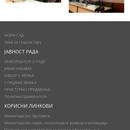
НОВИ САД
Линк ка старом сајту
ЈАВНОСТ РАДА
ИНФОРМАТОР О РАДУ
ЈАВНЕ НАБАВКЕ
ИЗБОР У ЗВАЊЕ
СТИЦАЊЕ ЗВАЊА
ПРИСТУПНО ПРЕДАВАЊЕ
Политика приватности
КОРИСНИ ЛИНКОВИ
Министарство просвете
Министарство науке, технолошког развоја и иновација
Покрајински секретаријат за високо образовање и