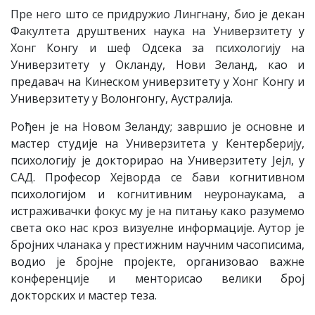
Пре него што се придружио Лингнану, био је декан
Факултета друштвених наука на Универзитету у
Хонг Конгу и шеф Одсека за психологију на
Универзитету у Окланду, Нови Зеланд, као и
предавач на Кинеском универзитету у Хонг Конгу и
Универзитету у Волонгонгу, Аустралија.
Рођен је на Новом Зеланду; завршио је основне и
мастер студије на Универзитета у Кентерберију,
психологију је докторирао на Универзитету Јејл, у
САД. Професор Хејворда се бави когнитивном
психологијом и когнитивним неуронаукама, а
истраживачки фокус му је на питању како разумемо
света око нас кроз визуелне информације. Аутор је
бројних чланака у престижним научним часописима,
водио је бројне пројекте, организовао важне
конференције и менторисао велики број
докторских и мастер теза.