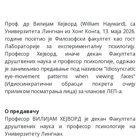
Проф. др Вилијам Хејворд (William Hayward), са
Универзитета Лингнан из Хонг Конга, 13. маја 2026.
године посетио је Филозофски факултет као гост
Лабораторије за експерименталну псхилогију.
Професор Хејворд, иначе декан Факултета
друштвених наука и професор психологије, одржао
је занимљиво предавање под називом "Idiosyncratic
eye-movement patterns when viewing faces"
(Идиосинкратични обрасци покрета очију
приликом посматрања лица) за чланове ЛЕП-а.
О предавачу
Професор ВИЛИЈАМ ХЕЈВОРД је декан Факултета
друштвених наука и професор психологије на
Универзитету Лингнан.