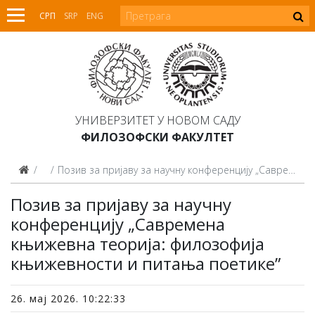
СРП
SRP
ENG
УНИВЕРЗИТЕТ У НОВОМ САДУ
ФИЛОЗОФСКИ ФАКУЛТЕТ
Вести
Позив за пријаву за научну конференцију „Савремена књижевна теорија: филозофија књижевности и питања поетике”
Позив за пријаву за научну
конференцију „Савремена
књижевна теорија: филозофија
књижевности и питања поетике”
26. мај 2026. 10:22:33