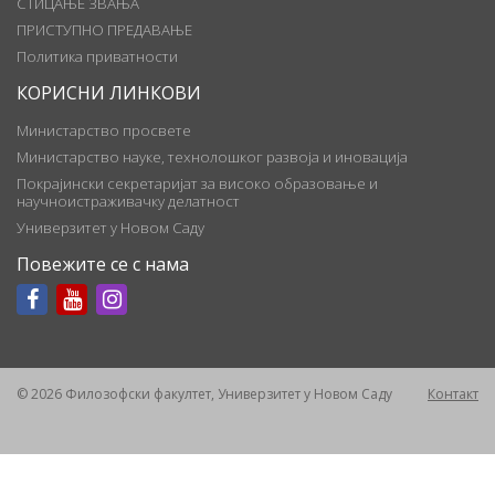
СТИЦАЊЕ ЗВАЊА
ПРИСТУПНО ПРЕДАВАЊЕ
Политика приватности
КОРИСНИ ЛИНКОВИ
Министарство просвете
Министарство науке, технолошког развоја и иновација
Покрајински секретаријат за високо образовање и
научноистраживачку делатност
Универзитет у Новом Саду
Повежите се с нама
© 2026 Филозофски факултет, Универзитет у Новом Саду
Контакт