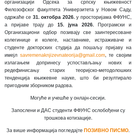
организацији Одсека за српску књижевност
Филозофског факултета Универзитета у Новом Саду,
одржаће се
31. октобра 2026.
у просторијама ФФУНС,
а пријаве трају до
15. јуна 2026.
Програмски и
Организациони одбор позивају све заинтересоване
колегинице и колеге, наставнике, истраживаче и
студенте докторских студија да пошаљу пријаву на
имејл
savremenaknjizevnateorija@gmail.com
, те својим
излагањем допринесу успостављању нових и
редефинисању старих теоријско-методолошких
тенденција књижевне науке, што би резултирало
пригодним зборником радова.
Могуће и учешће у онлајн-сесији.
Запослени и ДАС студенти ФФУНС ослобођени су
трошкова котизације.
За више информација погледајте
ПОЗИВНО ПИСМО
.