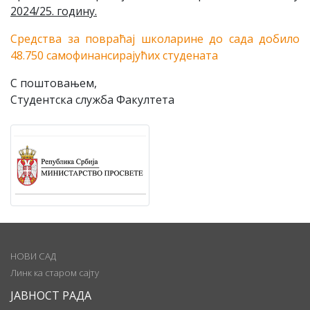
2024/25. годину.
Средства за повраћај школарине до сада добило
48.750 самофинансирајућих студената
С поштовањем,
Студентска служба Факултета
НОВИ САД
Линк ка старом сајту
ЈАВНОСТ РАДА