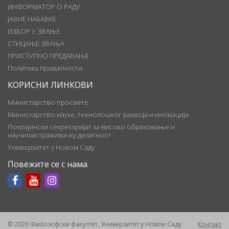
ИНФОРМАТОР О РАДУ
ЈАВНЕ НАБАВКЕ
ИЗБОР У ЗВАЊЕ
СТИЦАЊЕ ЗВАЊА
ПРИСТУПНО ПРЕДАВАЊЕ
Политика приватности
КОРИСНИ ЛИНКОВИ
Министарство просвете
Министарство науке, технолошког развоја и иновација
Покрајински секретаријат за високо образовање и
научноистраживачку делатност
Универзитет у Новом Саду
Повежите се с нама
© 2026 Филозофски факултет, Универзитет у Новом Саду
Контакт