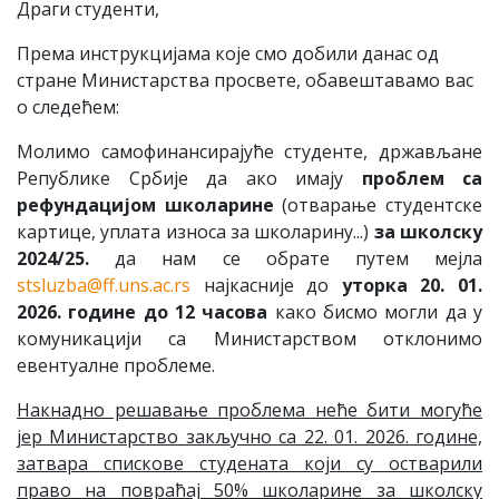
Драги студенти,
Према инструкцијама које смо добили данас од
стране Министарства просвете, обавештавамо вас
о следећем:
Молимо самофинансирајуће студенте, држављане
Републике Србије да ако имају
проблем са
рефундацијом школарине
(отвaрање студентске
картице, уплата износа за школарину...)
за школску
2024/25.
да нам се обрате путем мејла
stsluzba@ff.uns.ac.rs
најкасније до
уторка 20. 01.
2026. године до 12 часова
како бисмо могли да у
комуникацији са Министарством отклонимо
евентуалне проблеме.
Накнадно решавање проблема неће бити могуће
јер Министарство закључно са 22. 01. 2026. године,
затвара спискове студената који су остварили
право на повраћај 50% школарине за школску