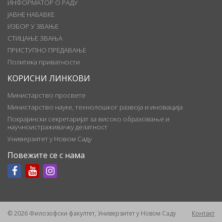
ИНФОРМАТОР О РАДУ
ЈАВНЕ НАБАВКЕ
ИЗБОР У ЗВАЊЕ
СТИЦАЊЕ ЗВАЊА
ПРИСТУПНО ПРЕДАВАЊЕ
Политика приватности
КОРИСНИ ЛИНКОВИ
Министарство просвете
Министарство науке, технолошког развоја и иновација
Покрајински секретаријат за високо образовање и
научноистраживачку делатност
Универзитет у Новом Саду
Повежите се с нама
© 2026 Филозофски факултет, Универзитет у Новом Саду
Контакт