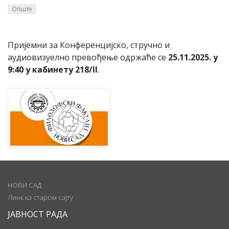
Опште
Пријемни за Конференцијско, стручно и
аудиовизуелно превођење одржаће се
25.11.2025. у
9:40 у кабинету 218/II
.
НОВИ САД
Линк ка старом сајту
ЈАВНОСТ РАДА