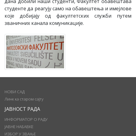
дана добили наши студенти, Факултет обавештава
студенте да реагују само на обавештења и имејлове
које добијају од факултетских служби путем
званичних канала комуникације.
НОВИ САД
Линк ка старом сајту
ЈАВНОСТ РАДА
ИНФОРМАТОР О РАДУ
ЈАВНЕ НАБАВКЕ
ИЗБОР У ЗВАЊЕ