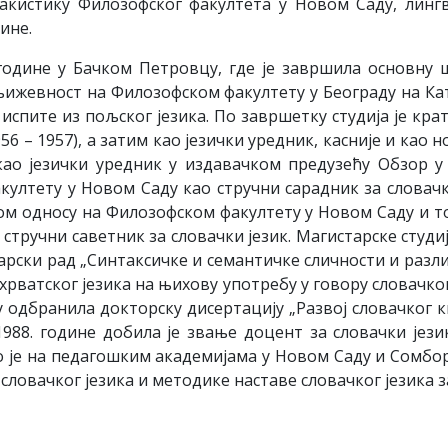
акистику Филозофског факултета у Новом Саду, линг
дине.
 године у Бачком Петровцу, где је завршила основну шк
књижевност на Филозофском факултету у Београду на Ка
испите из пољског језика. По завршетку студија је кра
6 – 1957), а затим као језички уредник, касније и као
ао језички уредник у издавачком предузећу Обзор у Н
лтету у Новом Саду као стручни сарадник за словачки 
дном односу на Филозофском факултету у Новом Саду и т
о стручни саветник за словачки језик. Магистарске сту
тарски рад „Синтаксичке и семантичке сличности и разл
охрватског језика на њихову употребу у говору словачког
 одбранила докторску дисертацију „Развој словачког к
1988. године добила је звање доцент за словачки јез
но је на педагошким академијама у Новом Саду и Сомбо
ловачког језика и методике наставе словачког језика з