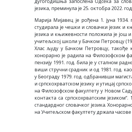
дугогодишња запослена Одсека за слов
језика, преминула је 25. октобра 2022. го
Марија Мијавец је рођена 1. јуна 1934.
студирала је чешки и словачки језик и 
језика и књижевности положила је још и 
учитељској школи у Бачком Петровцу (195
Хлас људу у Бачком Петровцу, такође к
хонорарно је радила на Филозофском факу
пензију 1991. год. била је у сталном ра
виши стручни срадник и од 1981. год. ка
у Београду 1979. год. одбранивши магис
и српскохрватском језику и утицај српск
на Филозофском факултету у Новом Саду
контакта са српскохрватским језиком“. 
стандардног словачког језика. Хонорар
на Учитељском факултету држала часове с