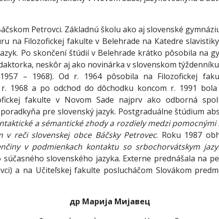
 Báčskom Petrovci. Základnú školu ako aj slovenské gymnáziu
túru na Filozofickej fakulte v Belehrade na Кatedre slavist
jazyk. Po skončení štúdií v Belehrade krátko pôsobila na gy
edaktorka, neskôr aj ako novinárka v slovenskom týždenník
1957 – 1968). Od r. 1964 pôsobila na Filozofickej fa
Od r. 1968 a po odchod do dôchodku koncom r. 1991 bol
ozofickej fakulte v Novom Sade najprv ako odborná spo
poradkyňa pre slovenský jazyk. Postgraduálne štúdium absol
ntaktické a sémantické zhody a rozdiely medzi pomocnými
m v reči slovenskej obce Báčsky Petrovec
. Roku 1987 obh
venčiny v podmienkach kontaktu so srbochorvátskym jaz
o súčasného slovenského jazyka. Externe prednášala na 
vci) a na Učiteľskej fakulte poslucháčom Slovákom predm
др
M
арија
Мијавец