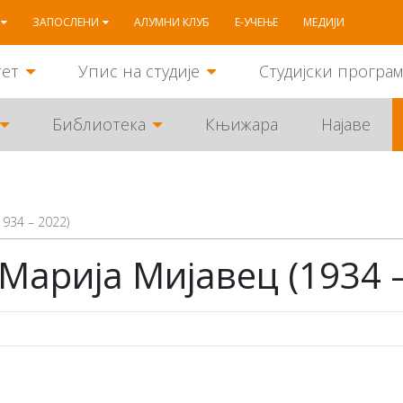
ЗАПОСЛЕНИ
АЛУМНИ КЛУБ
Е-УЧЕЊЕ
МЕДИЈИ
тет
Упис на студије
Студијски програ
Библиотека
Књижара
Најаве
934 – 2022)
Mарија Мијавец (1934 –