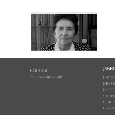
ЈАВН
НОВИ САД
Линк ка старом сајту
ИНФОР
ЈАВНЕ 
ИЗБОР
СТИЦА
ПРИСТ
Полити