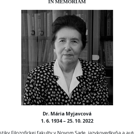
IN MEMORIAM
Dr. Mária Myjavcová
1. 6. 1934 – 25. 10. 2022
iky Filozofickej fakulty v Novom Sade, jazykovedkyňa a au