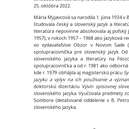
25. októbra 2022.
Mária Myjavcová sa narodila 1. júna 1934 v
študovala český a slovenský jazyk a litera
literatúra nepovinne absolvovala aj poľský 
1957), v rokoch 1957 – 1968 ako jazyková r
vo vydavateľstve Obzor v Novom Sade (
spolupracovníčka pre slovenský jazyk. 
slovenského jazyka a literatúry na Fil
spolupracovníčka a od r. 1981 ako odborná 
kde r. 1979 obhájila aj magisterskú prácu
Sy
jazyku a vplyv na ich používanie a význa
doktorskú dizertáciu
Vývin spisovnej slo
slovenského jazyka. Vyučovala predmety z
Sombore (detašované оddelenie v B. Petro
slovenského jazyka.