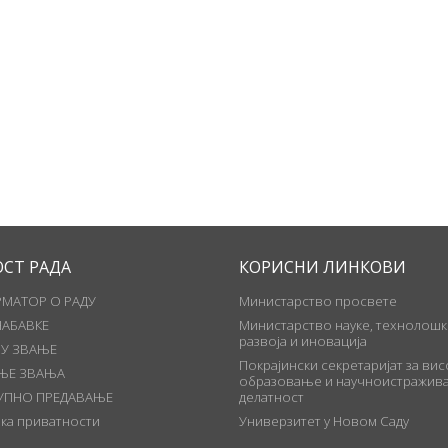
ОСТ РАДА
КОРИСНИ ЛИНКОВИ
МАТОР О РАДУ
Министарство просвете
НАБАВКЕ
Министарство науке, технолошк
развоја и иновација
 У ЗВАЊЕ
Покрајински секретаријат за ви
ЊЕ ЗВАЊА
образовање и научноистражива
УПНО ПРЕДАВАЊЕ
делатност
ка приватности
Универзитет у Новом Саду