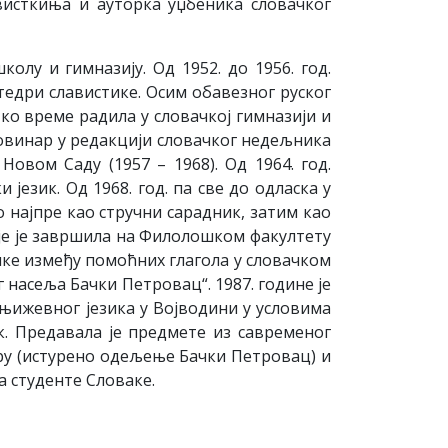
висткиња и ауторка уџбеника словачког
олу и гимназију. Од 1952. до 1956. год.
тедри славистике. Осим обавезног руског
тко време радила у словачкој гимназији и
 новинар у редакцији словачког недељника
овом Саду (1957 – 1968). Од 1964. год.
језик. Од 1968. год. па све до одласка у
о најпре као стручни сарадник, затим као
дије је завршила на Филолошком факултету
ике између помоћних глагола у словачком
 насеља Бачки Петровац“. 1987. године је
њижевног језика у Војводини у условима
ик. Предавала је предмете из савременог
ру (истурено одељење Бачки Петровац) и
а студенте Словаке.