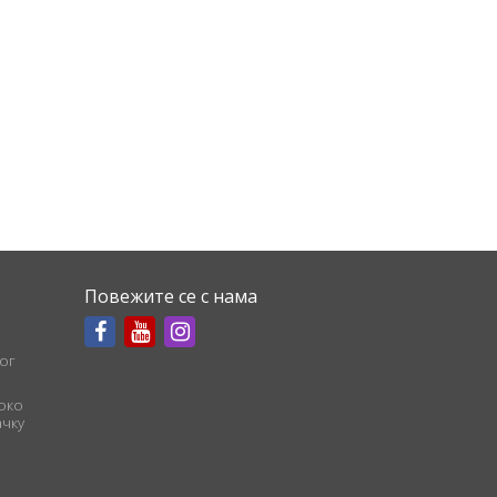
Повежите се с нама
ог
соко
чку