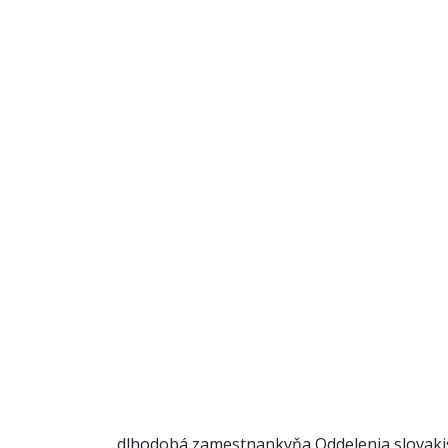
dlhodobá zamestnankyňa Oddelenia slovakist