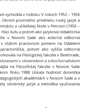
m vychodila v rodisku. V rokoch 1952 – 1956
iky. Okrem povinného predmetu ruský jazyk a
mnáziu a učiteľskej škole v Petrovci (1956 –
u
Hlas ľudu
a potom ako jazyková redaktorka
kulte v Novom Sade ako externá odborná
a v stálom pracovnom pomere na Oddelení
lupracovníčka, potom ako vyššia odborná
vovala na Filologickej fakulte v Belehrade,
 slovesami v slovenskom a srbochorvátskom
ájila na Filozofickej fakulte v Novom Sade
ykom
. Roku 1988 získala hodnosť docentka
pedagogických akadémiách v Novom Sade a v
ety slovenský jazyk a metodika vyučovania