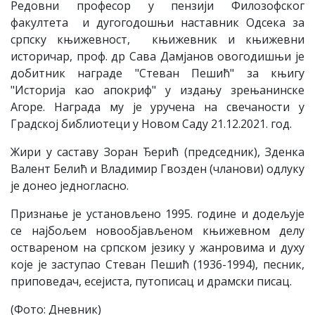
Редовни професор у пензији Филозофског
факултета и дугогодошњи наставник Одсека за
српску књижевност, књижевник и књижевни
историчар, проф. др Сава Дамјанов овогодишњи је
добитник награде "Стеван Пешић" за књигу
"Историја као апокриф" у издању зрењанинске
Агоре. Награда му је уручена на свечаности у
Градској библиотеци у Новом Саду 21.12.2021. год.
Жири у саставу Зоран Ђерић (председник), Зденка
Валент Белић и Владимир Гвозден (чланови) одлуку
је донео једногласно.
Признање је установљено 1995. године и додељује
се најбољем новообјављеном књижевном делу
оствареном на српском језику у жанровима и духу
које је заступао Стеван Пешић (1936-1994), песник,
приповедач, есејиста, путописац и драмски писац.
(Фото: Дневник)