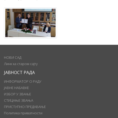
НОВИ САД
Линк ка старом сајту
ЈАВНОСТ РАДА
ИНФОРМАТОР О РАДУ
ЈАВНЕ НАБАВКЕ
ИЗБОР У ЗВАЊЕ
СТИЦАЊЕ ЗВАЊА
ПРИСТУПНО ПРЕДАВАЊЕ
Политика приватности