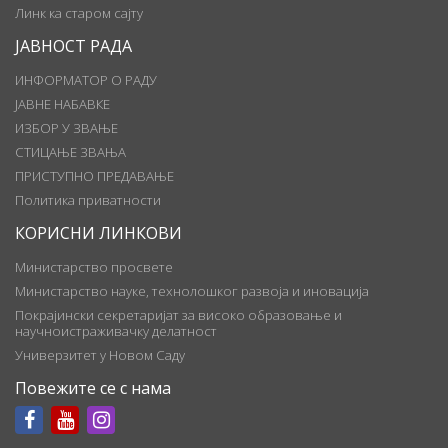
Линк ка старом сајту
ЈАВНОСТ РАДА
ИНФОРМАТОР О РАДУ
ЈАВНЕ НАБАВКЕ
ИЗБОР У ЗВАЊЕ
СТИЦАЊЕ ЗВАЊА
ПРИСТУПНО ПРЕДАВАЊЕ
Политика приватности
КОРИСНИ ЛИНКОВИ
Министарство просвете
Министарство науке, технолошког развоја и иновација
Покрајински секретаријат за високо образовање и
научноистраживачку делатност
Универзитет у Новом Саду
Повежите се с нама