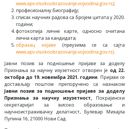
www.apv.visokoobrazovanje.vojvodina.gov.rs)
;
професионалну биографију;
списак научних радова са бројем цитата у 2020.
години;
фотокопија личне карте, односно очитана
лична карта за кандидата;
образац изјаве
(преузима се са сајта
www.apv.visokoobrazovanje.vojvodina.gov.rs)
Јавни позив за подношење пријаве за доделу
Признања за научну изузетност отворен је
од 22.
октобра до
19
. новембра 2021. године
. Пријаве се
достављају поштом препоручено са назнаком
Јавни позив за подношење пријаве за доделу
Признања за научну изузетност,
Покрајински
секретаријат за високо образовање и
научноистраживачку делатност, Булевар Михајла
Пупина 16, 21000 Нови Сад.