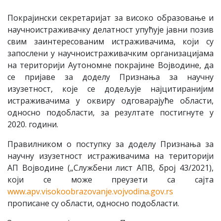
Покрајински секретаријат за високо образовање и
научноистраживачку делатност упућује јавни позив
свим заинтересованим истраживачима, који су
запослени у научноистраживачким организацијама
на територији Аутономне покрајине Војводине, да
се пријаве за доделу Признања за научну
изузетност, које се додељује најцитиранијим
истраживачима у оквиру одговарајуће области,
односно подобласти, за резултате постигнуте у
2020. години.
Правилником о поступку за доделу Признања за
научну изузетност истраживачима на територији
АП Војводине („Службени лист АПВ, број 43/2021),
који се може преузети са сајта
www.apv.visokoobrazovanje.vojvodina.gov.rs
прописане су области, односно подобласти.