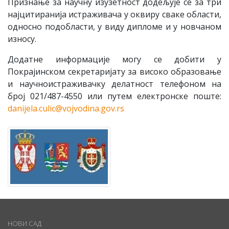
Признање за научну изузетност додељује се за три
најцитиранија истраживача у оквиру сваке области,
односно подобласти, у виду дипломе и у новчаном
износу.
Додатне информације могу се добити у
Покрајинском секретаријату за високо образовање
и научноистраживачку делатност телефоном на
број 021/487-4550 или путем електронске поште:
danijela.culic@vojvodina.gov.rs
НОВИ САД