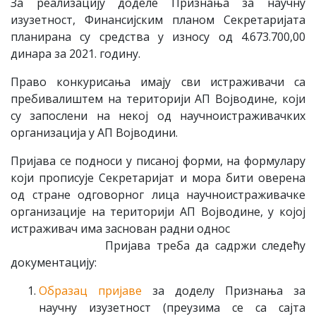
За реализацију доделе Признања за научну
изузетност, Финансијским планом Секретаријата
планирана су средства у износу од 4.673.700,00
динара за 2021. годину.
Право конкурисања имају сви истраживачи са
пребивалиштем на територији АП Војводине, који
су запослени на некој од научноистраживачких
организација у АП Војводини.
Пријава се подноси у писаној форми, на формулару
који прописује Секретаријат и мора бити оверена
од стране одговорног лица научноистраживачке
организације на територији АП Војводине, у којој
истраживач има заснован радни однос
Пријава треба да садржи следећу
документацију:
Образац пријаве
за доделу Признања за
научну изузетност (преузима се са сајта