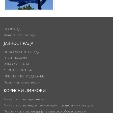
НОВИ САД
Линк ка старом сајту
ЈАВНОСТ РАДА
ИНФОРМАТОР О РАДУ
ЈАВНЕ НАБАВКЕ
ИЗБОР У ЗВАЊЕ
СТИЦАЊЕ ЗВАЊА
ПРИСТУПНО ПРЕДАВАЊЕ
Политика приватности
КОРИСНИ ЛИНКОВИ
Министарство просвете
Министарство науке, технолошког развоја и иновација
Покрајински секретаријат за високо образовање и