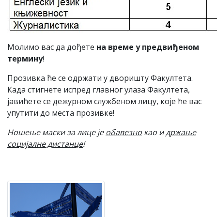
Молимо вас да дођете
на време у предвиђеном
термину
!
Прозивка ће се одржати у дворишту Факултета.
Када стигнете испред главног улаза Факултета,
јавићете се дежурном службеном лицу, којe ће вас
упутити до места прозивке!
Ношење маски за лице је
обавезно
као и
држање
социјалне дистанце
!